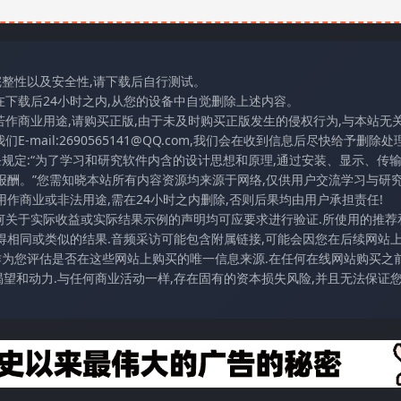
完整性以及安全性,请下载后自行测试。
在下载后24小时之内,从您的设备中自觉删除上述内容。
若作商业用途,请购买正版,由于未及时购买正版发生的侵权行为,与本站无
mail:2690565141@QQ.com,我们会在收到信息后尽快给予删除处理
条规定:“为了学习和研究软件内含的设计思想和原理,通过安装、显示、传
报酬。”您需知晓本站所有内容资源均来源于网络,仅供用户交流学习与研究
作商业或非法用途,需在24小时之内删除,否则后果均由用户承担责任!
任何关于实际收益或实际结果示例的声明均可应要求进行验证.所使用的推荐
得相同或类似的结果.音频采访可能包含附属链接,可能会因您在后续网站
访作为您评估是否在这些网站上购买的唯一信息来源.在任何在线网站购买之前
望和动力.与任何商业活动一样,存在固有的资本损失风险,并且无法保证