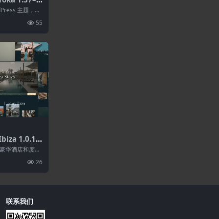
rdPress主题
dPress 主题，专
、...
55
iza 1.0.1–
E WordPr
ss 的豪华酒店和度假
网站编...
26
联系我们