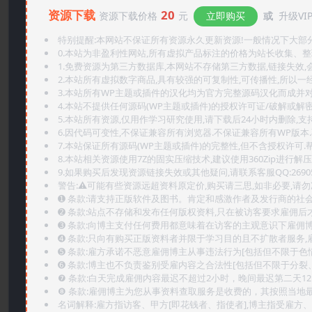
资源下载
20
资源下载价格
元
立即购买
或
升级VI
特别提醒:本网站不保证所有资源永久更新资源!一般情况下大部分资
0.本站为非盈利性网站,所有虚拟产品标注的价格为站长收集、
1.免费资源为第三方数据库,本网站不存储第三方数据,链接失效,
2.本站所有虚拟数字商品,具有较强的可复制性,可传播性,所以一经
3.本站所有WP主题或插件的汉化均为官方完整源码汉化而成并
4.本站不提供任何源码(WP主题或插件)的授权许可证/破解或解
5.本站所有资源,仅用作学习研究使用,请下载后24小时内删除,支
6.因代码可变性,不保证兼容所有浏览器.不保证兼容所有WP版本
7.本站保证所有源码(WP主题或插件)的完整性,但不含授权许可.帮助
8.本站相关资源使用7Z的固实压缩技术,建议使用360Zip进行解压
9.如果购买后发现资源链接失效或其他疑问,请联系客服QQ:2690565
警告:⚠️可能有些资源远超资料原定价,购买请三思,如非必要,请勿
➊️ 条款:请支持正版软件及图书。肯定和感激作者及发行商的社会
➋️ 条款:站点不存储和发布任何版权资料,只在被访客要求雇佣
➌️ 条款:向博主支付任何费用都意味着在访客的主观意识下雇佣
➍️ 条款:只向有购买正版资料者并限于学习目的且不扩散者服务
➎ 条款:雇方承诺不恶意雇佣博主从事违法行为[包括但不限于色
➏️ 条款:博主也不负责鉴别受雇内容之合法性[包括但不限于分裂
❼ 条款:白天完成雇佣内容最迟不超过2小时，晚间最迟第二天1
❽ 条款:雇佣博主为您从事资料查取服务是收费的，其按照当地
名词解释:雇方指访客、甲方[即花钱者、指使者],博主指受雇方、乙