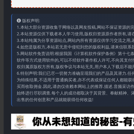
版权声明:
1.本站大部分资源收集于网络以及网友投稿,网站不保证资源的
2.本站资源仅供下载者本人学习使用,版权归资源原作者所有,请
3.本站纯属为分享资源站点,网站内所有资源仅供学习交流之用,
4.如您是版权方,本站若无意中侵犯到您的版权利益,请来信联系我们E-
5.网站软件免责说明:根据我国《计算机软件保护条例》第十七
软件等方式使用软件的,可以不经软件著作权人许可,不向其支付
权归属原版权方所有,版权争议与本站无关,用户本人下载后不能用
6.特别声明:我们已尽一切努力准确呈现我们的产品及其潜力.
为特殊结果,不适用于普通购买者,亦不代表或保证任何人都能获
买而收取佣金.因此,请勿仅依赖本网站上的推荐.描述.音频采
始终进行尽职调查.每个人的成功都取决于其背景、奉献精神、渴
出售的任何创意和产品就能获得任何收益!