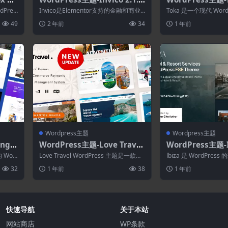
ess
—WordPress咨询业务主题
FT&Crypto Wo
Pres
Invico是Elementor支持的金融和商业
Toka 是一个现代 Wor
.
咨询主题。这一商业咨询服务Wor...
为 NFT、ICO、加密货币
49
2 年前
34
1 年前
Wordpress主题
Wordpress主题
ing
WordPress主题-Love Travel
WordPress主题-Ib
主题
5.5.0
豪华酒店及度假村FS
 Wor
Love Travel WordPress 主题是一款多
lbiza 是 WordPre
ess主题
页面网站，也是一款多用途...
村主题模板，支持完整的
32
1 年前
38
1 年前
快速导航
关于本站
网站商店
WP条款