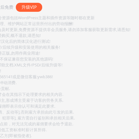
P后免费
升级VIP
源包括WordPress主题和插件资源等随时都在更新
整理、维护网站正常运营所付出的劳动报酬!
会及时更新,免费资源不提供非会员服务,请勿添加客服获取更新需求,请悉知!
购买,概不退款,请悉知!
对汉化后的简体汉化进行测试!
密/后续升级和安装使用的相关服务!
持正版,勿用作商业用途!
.不保证兼容您安装的其他源码!
文档.XML文件/PSD/后续升级等!
!
141或是微信客服:ywb386!
冲动消费.
贡献.
后才会在其指示下处理要求的相关内容.
博主,形成博主受雇于访客的劳务关系.
,雇佣即表示你认可和满足此要求.
情、反动等],否则雇方承担由此引发的后果.
、犯罪等], 雇方需自行鉴别和承担相关后果.
2点前，对无法完成的雇佣要求会给予退款.
最低工资标准时薪计算所得.
方[即被指使者].