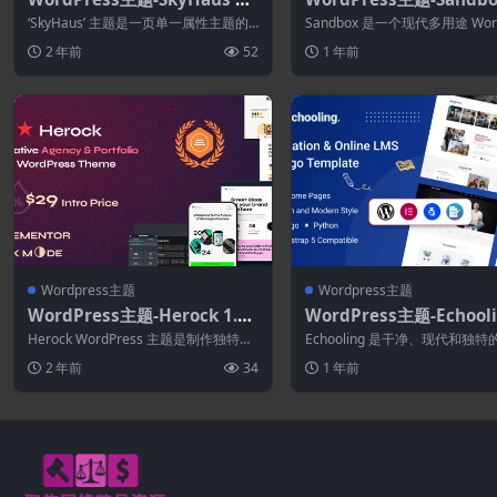
4—单一属性一页主题
1.15–现代多功能WordPr
‘SkyHaus’ 主题是一页单一属性主题的
Sandbox 是一个现代多用途 Word
主题
完美解决方案。在这个主题的帮助下，
s 主题，适用于初创公司、企业..
2 年前
52
1 年前
将...
Wordpress主题
Wordpress主题
WordPress主题-Herock 1.0.
WordPress主题-Echool
3–代理和投资组合WordPress
1.1.9–教育WordPress
Herock WordPress 主题是制作独特投
Echooling 是干净、现代和独特的
主题
资组合网站的绝佳选择。它具有令...
dPress 主题，具有精美的设...
2 年前
34
1 年前