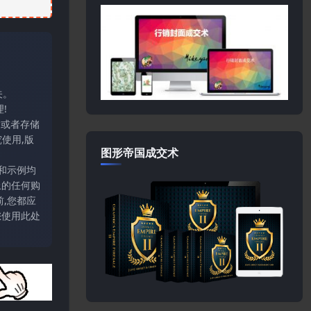
关。
!
输或者存储
使用,版
图形帝国成交术
和示例均
上的任何购
,您都应
您使用此处