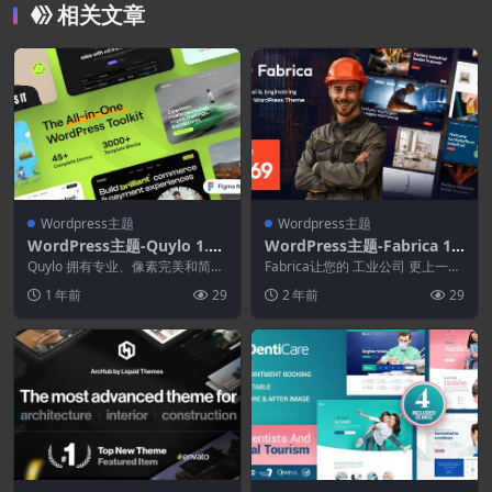
相关文章
Wordpress主题
Wordpress主题
WordPress主题-Quylo 1.0.
WordPress主题-Fabrica 1.
4–多用途WordPress主题
8.1–工业与工程工厂WordPr
Quylo 拥有专业、像素完美和简洁
Fabrica让您的 工业公司 更上一层
的现代布局，几乎可以满足您需要
ess主题
楼。 如果您拥有任何类型的企业
1 年前
29
2 年前
29
的任何网站：小...
制造公司、...