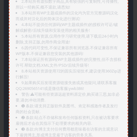
2.本站所有虚拟数字商品,具有较强的可复制性,可传播性,
所以一经购买,概不退款,请悉知!
3.本站所有WP主题或插件的汉化均为官方完整源码汉化
而成并对汉化后的简体汉化进行测试!
4.本站不提供任何源码(WP主题或插件)的授权许可证/破
解或解密/后续升级和安装使用的相关服务!
5.本站所有资源,仅用作学习研究使用,请下载后24小时内
删除,支持正版,勿用作商业用途!
6.因代码可变性,不保证兼容所有浏览器.不保证兼容所有
WP版本.不保证兼容您安装的其他源码!
7.本站保证所有源码(WP主题或插件)的完整性,但不含授权
许可.帮助文档.XML文件/PSD/后续升级等!
8.本站相关资源使用7Z的固实压缩技术,建议使用360Zip进
行解压!
9.如果购买后发现资源链接失效或其他疑问,请联系客服
QQ:2690565141或是微信客服:ywb386!
警告:⚠️可能有些资源远超资料原定价,购买请三思,如非必
要,请勿冲动消费.
➊️ 条款:请支持正版软件及图书。肯定和感激作者及发行
商的社会贡献.
➋️ 条款:站点不存储和发布任何版权资料,只在被访客要求
雇佣后才会在其指示下处理要求的相关内容.
➌️ 条款:向博主支付任何费用都意味着在访客的主观意识
下雇佣博主,形成博主受雇于访客的劳务关系.