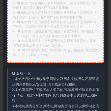
➍️ 条款:只向有购买正版资料者并限于学习目的且不扩散
者服务,雇佣即表示你认可和满足此要求.
➎ 条款:雇方承诺不恶意雇佣博主从事违法行为[包括但不
限于色情、反动等],否则雇方承担由此引发的后果.
➏️ 条款:博主也不负责鉴别受雇内容之合法性[包括但不限
于分裂、犯罪等], 雇方需自行鉴别和承担相关后果.
❼ 条款:白天完成雇佣内容最迟不超过2小时，晚间最迟第
二天12点前，对无法完成的雇佣要求会给予退款.
❽ 条款:雇佣博主为您从事资料查取服务是收费的，其按
照当地最低工资标准时薪计算所得.
名词解释:雇方指访客、甲方[即花钱者、指使者],博主指受
雇方、乙方[即被指使者].
版权声明:
1.本站大部分资源收集于网络以及网友投稿,网站不保证资
源的完整性以及安全性,请下载后自行测试。
2.本站资源仅供下载者本人学习使用,版权归资源原作者所
有,请在下载后24小时之内,从您的设备中自觉删除上述内
容。
3.本站纯属为分享资源站点,网站内所有资源仅供学习交流