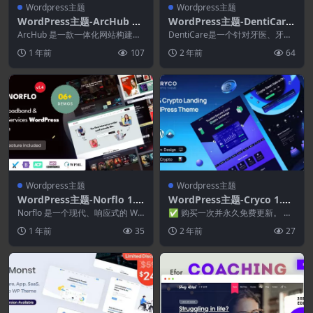
Wordpress主题
Wordpress主题
WordPress主题-ArcHub 1.
WordPress主题-DentiCare
2.12–建筑和室内设计WordP
1.3.6–医疗.牙医和牙科诊所
ArcHub 是一款一体化网站构建
DentiCare是一个针对牙医、牙科
ress主题
器，具有超高性能、直观的编辑
诊所和牙科旅游实践的 WordPres
1 年前
107
2 年前
64
器、独特的功能和屡...
s ...
Wordpress主题
Wordpress主题
WordPress主题-Norflo 1.4.
WordPress主题-Cryco 1.0–
0–ISP & IPTV服务Elemento
ICO和加密货币登陆WordPr
Norflo 是一个现代、响应式的 Wo
✅ 购买一次并永久免费更新。 ✅
r WordPress主题
rdPress 主题，专为 ISP 宽带...
ess主题
兼容 WordPress 6.4x ✅ 动态颜...
1 年前
35
2 年前
27