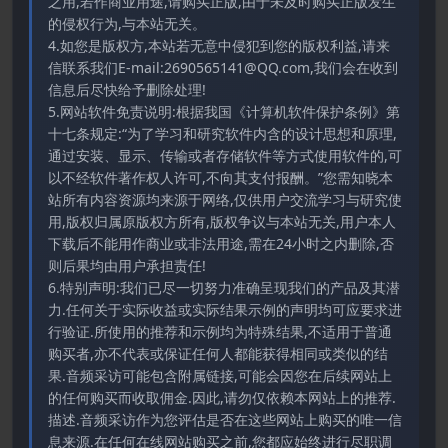
之用,若作商业用途,请购买正版,由于未及时购买正版发生
的侵权行为,与本站无关。
4.如您是版权方,本站若无意中侵犯到您的版权利益,请来
信联系我们E-mail:2690565141@QQ.com,我们会在收到
信息后尽快给予删除处理!
5.网站软件免责说明:根据我国《计算机软件保护条例》第
十七条规定:“为了学习和研究软件内含的设计思想和原理,
通过安装、显示、传输或者存储软件等方式使用软件的,可
以不经软件著作权人许可,不向其支付报酬。”您需知晓本
站所有内容资源均来源于网络,仅供用户交流学习与研究使
用,版权归属原版权方所有,版权争议与本站无关,用户本人
下载后不能用作商业或非法用途,需在24小时之内删除,否
则后果均由用户承担责任!
6.特别声明:我们已尽一切努力准确呈现我们的产品及其潜
力.任何关于实际收益或实际结果示例的声明均可应要求进
行验证.所使用的推荐和示例均为特殊结果,不适用于普通
购买者,亦不代表或保证任何人都能获得相同或类似的结
果.音频采访可能包含附属链接,可能会因您在后续网站上
的任何购买而收取佣金.因此,请勿仅依赖本网站上的推荐.
描述.音频采访作为您评估是否在这些网站上购买的唯一信
息来源.在任何在线网站购买之前,您都应始终进行尽职调