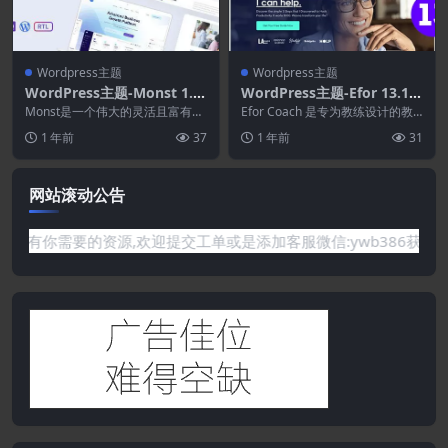
Wordpress主题
Wordpress主题
WordPress主题-Monst 1.2.
WordPress主题-Efor 13.1.5
3–Saas Startup WordPress
–教练和在线课程WordPress
Monst是一个伟大的灵活且富有创
Efor Coach 是专为教练设计的教
主题
意的登陆页面模板集合，用于推广
主题
练 WordPress 主题。包含您的 ...
1 年前
37
1 年前
31
您的软件、应用程...
网站滚动公告
题或是网站没有你需要的资源,欢迎提交工单或是添加客服微信:ywb