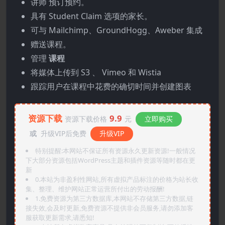
讲师 预订预约。
具有 Student Claim 选项的家长。
可与 Mailchimp、GroundHogg、Aweber 集成
赠送课程。
管理
课程
将媒体上传到 S3 、 Vimeo 和 Wistia
跟踪用户在课程中花费的确切时间并创建图表
资源下载
9.9
资源下载价格
元
立即购买
或
升级VIP后免费
升级VIP
特别提醒:本网站不保证所有资源永久更新资源!一般情况
下大部分资源包括WordPress主题和插件资源等随时都在更
新
0.本站为非盈利性网站,所有虚拟产品标注的价格为站长收
集、整理、维护网站正常运营所付出的劳动报酬!
1.免费资源为第三方数据库,本网站不存储第三方数据,链
接失效,会及时更新,免费资源不提供非会员服务,请勿添加客
服获取更新需求,请悉知!