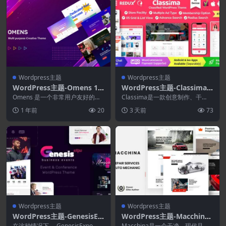
Wordpress主题
Wordpress主题
WordPress主题-Omens 1.
WordPress主题-Classima
0.7–多用途创意WordPress
3.0.0–分类广告WordPress
Omens 是一个非常用户友好的平
Classima是一款创意制作、干
主题
台，适用于创意机构、商业机构、
主题
净、现代且优雅的分类广告 Word
1 年前
20
3 天前
73
金融和贷款服务、...
Press ...
Wordpress主题
Wordpress主题
WordPress主题-GenesisEx
WordPress主题-Macchina
po 1.4.10–商务活动和会议W
37.0–汽车维修WordPress主
在这种情况下， GenesisExpo 主
Macchina是一个干净、现代且用