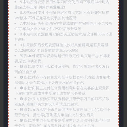
5.本站所有资源,仅用作学习研究使用,请下载后24小时内
删除,支持正版,勿用作商业用途!
6.因代码可变性,不保证兼容所有浏览器.不保证兼容所有
WP版本.不保证兼容您安装的其他源码!
7.本站保证所有源码(WP主题或插件)的完整性,但不含授权
许可.帮助文档.XML文件/PSD/后续升级等!
8.本站相关资源使用7Z的固实压缩技术,建议使用360Zip进
行解压!
9.如果购买后发现资源链接失效或其他疑问,请联系客服
QQ:2690565141或是微信客服:ywb386!
警告:⚠️可能有些资源远超资料原定价,购买请三思,如非必
要,请勿冲动消费.
➊️ 条款:请支持正版软件及图书。肯定和感激作者及发行
商的社会贡献.
➋️ 条款:站点不存储和发布任何版权资料,只在被访客要求
雇佣后才会在其指示下处理要求的相关内容.
➌️ 条款:向博主支付任何费用都意味着在访客的主观意识
下雇佣博主,形成博主受雇于访客的劳务关系.
➍️ 条款:只向有购买正版资料者并限于学习目的且不扩散
者服务,雇佣即表示你认可和满足此要求.
➎ 条款:雇方承诺不恶意雇佣博主从事违法行为[包括但不
限于色情、反动等],否则雇方承担由此引发的后果.
➏️ 条款:博主也不负责鉴别受雇内容之合法性[包括但不限
于分裂、犯罪等], 雇方需自行鉴别和承担相关后果.