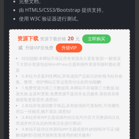
完整文档。
由 HTML5/CSS3/Bootstrap 提供支持。
使用 W3C 验证器进行测试。
资源下载
20
资源下载价格
元
立即购买
或
升级VIP后免费
升级VIP
特别提醒:本网站不保证所有资源永久更新资源!一般情况
下大部分资源包括WordPress主题和插件资源等随时都在更
新
0.本站为非盈利性网站,所有虚拟产品标注的价格为站长收
集、整理、维护网站正常运营所付出的劳动报酬!
1.免费资源为第三方数据库,本网站不存储第三方数据,链
接失效,会及时更新,免费资源不提供非会员服务,请勿添加客
服获取更新需求,请悉知!
2.本站所有虚拟数字商品,具有较强的可复制性,可传播性,
所以一经购买,概不退款,请悉知!
3.本站所有WP主题或插件的汉化均为官方完整源码汉化
而成并对汉化后的简体汉化进行测试!
4.本站不提供任何源码(WP主题或插件)的授权许可证/破
解或解密/后续升级和安装使用的相关服务!