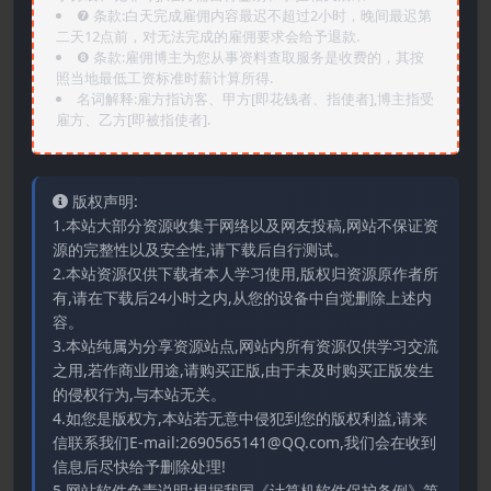
❼ 条款:白天完成雇佣内容最迟不超过2小时，晚间最迟第
二天12点前，对无法完成的雇佣要求会给予退款.
❽ 条款:雇佣博主为您从事资料查取服务是收费的，其按
照当地最低工资标准时薪计算所得.
名词解释:雇方指访客、甲方[即花钱者、指使者],博主指受
雇方、乙方[即被指使者].
版权声明:
1.本站大部分资源收集于网络以及网友投稿,网站不保证资
源的完整性以及安全性,请下载后自行测试。
2.本站资源仅供下载者本人学习使用,版权归资源原作者所
有,请在下载后24小时之内,从您的设备中自觉删除上述内
容。
3.本站纯属为分享资源站点,网站内所有资源仅供学习交流
之用,若作商业用途,请购买正版,由于未及时购买正版发生
的侵权行为,与本站无关。
4.如您是版权方,本站若无意中侵犯到您的版权利益,请来
信联系我们E-mail:2690565141@QQ.com,我们会在收到
信息后尽快给予删除处理!
5.网站软件免责说明:根据我国《计算机软件保护条例》第