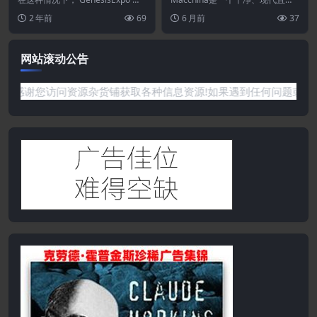
ordPress主题
题是一个包罗万象的解决方案。此
题
户友好的WordPress汽车修理和汽
2 年前
69
6 月前
37
外，这对...
车修理...
网站滚动公告
谢您访问资源杂货铺获取各种信息资源!如果遇到任何问题或是网站没有