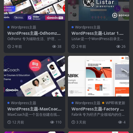
Wordpress主题
Wordpress主题
WordPress主题-Odhomz
WordPress主题-Listar 1.5.
1.9.0–老年人WordPress主
4.93–WordPress目录和列表
Odhomz 专为辅助生活、护理、老
Listar是一个WordPress目录主
题
年人、老年护理、养老院、医疗保
主题
题，具有创新设计，主要基于颜色
2 年前
38
2 年前
26
健、医疗、医疗...
变化、圆...
Wordpress主题
Wordpress主题
WP即将更新
WordPress主题-MaxCoach
WordPress主题-Factory 28
3.2.6–在线课程.个人辅导和
–工业WordPress主题
MaxCoach是一个旨在创建在线教
Fabrik 专为经济产业领域内的任何
教育WP主题
育和辅导网站的精美网站。 MaxC
企业而设计，包括农业、建筑业、
12 月前
110
3 天前
4
oach ...
渔业、林业和...