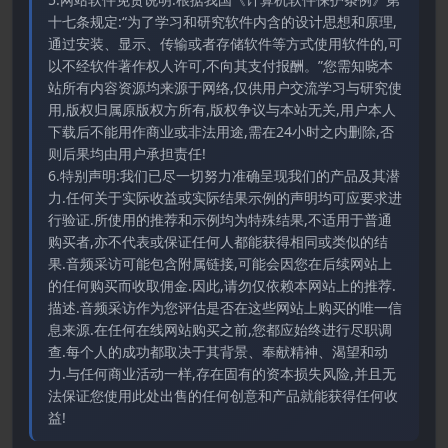
十七条规定:“为了学习和研究软件内含的设计思想和原理,
通过安装、显示、传输或者存储软件等方式使用软件的,可
以不经软件著作权人许可,不向其支付报酬。”您需知晓本
站所有内容资源均来源于网络,仅供用户交流学习与研究使
用,版权归属原版权方所有,版权争议与本站无关,用户本人
下载后不能用作商业或非法用途,需在24小时之内删除,否
则后果均由用户承担责任!
6.特别声明:我们已尽一切努力准确呈现我们的产品及其潜
力.任何关于实际收益或实际结果示例的声明均可应要求进
行验证.所使用的推荐和示例均为特殊结果,不适用于普通
购买者,亦不代表或保证任何人都能获得相同或类似的结
果.音频采访可能包含附属链接,可能会因您在后续网站上
的任何购买而收取佣金.因此,请勿仅依赖本网站上的推荐.
描述.音频采访作为您评估是否在这些网站上购买的唯一信
息来源.在任何在线网站购买之前,您都应始终进行尽职调
查.每个人的成功都取决于其背景、奉献精神、渴望和动
力.与任何商业活动一样,存在固有的资本损失风险,并且无
法保证您使用此处出售的任何创意和产品就能获得任何收
益!