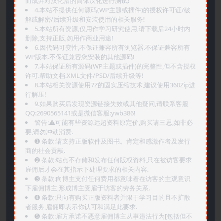
而成并对汉化后的简体汉化进行测试!
4.本站不提供任何源码(WP主题或插件)的授权许可证/破
解或解密/后续升级和安装使用的相关服务!
5.本站所有资源,仅用作学习研究使用,请下载后24小时内
删除,支持正版,勿用作商业用途!
6.因代码可变性,不保证兼容所有浏览器.不保证兼容所有
WP版本.不保证兼容您安装的其他源码!
7.本站保证所有源码(WP主题或插件)的完整性,但不含授权
许可.帮助文档.XML文件/PSD/后续升级等!
8.本站相关资源使用7Z的固实压缩技术,建议使用360Zip进
行解压!
9.如果购买后发现资源链接失效或其他疑问,请联系客服
QQ:2690565141或是微信客服:ywb386!
警告:⚠️可能有些资源远超资料原定价,购买请三思,如非必
要,请勿冲动消费.
➊️ 条款:请支持正版软件及图书。肯定和感激作者及发行
商的社会贡献.
➋️ 条款:站点不存储和发布任何版权资料,只在被访客要求
雇佣后才会在其指示下处理要求的相关内容.
➌️ 条款:向博主支付任何费用都意味着在访客的主观意识
下雇佣博主,形成博主受雇于访客的劳务关系.
➍️ 条款:只向有购买正版资料者并限于学习目的且不扩散
者服务,雇佣即表示你认可和满足此要求.
➎ 条款:雇方承诺不恶意雇佣博主从事违法行为[包括但不