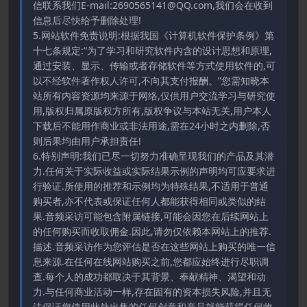
信联系我们E-mail:2690565141@QQ.com,我们会在收到
信息后尽快给予删除处理!
5.网站软件免责说明:根据我国《计算机软件保护条例》第
十七条规定:“为了学习和研究软件内含的设计思想和原理,
通过安装、显示、传输或者存储软件等方式使用软件的,可
以不经软件著作权人许可,不向其支付报酬。”您需知晓本
站所有内容资源均来源于网络,仅供用户交流学习与研究使
用,版权归属原版权方所有,版权争议与本站无关,用户本人
下载后不能用作商业或非法用途,需在24小时之内删除,否
则后果均由用户承担责任!
6.特别声明:我们已尽一切努力准确呈现我们的产品及其潜
力.任何关于实际收益或实际结果示例的声明均可应要求进
行验证.所使用的推荐和示例均为特殊结果,不适用于普通
购买者,亦不代表或保证任何人都能获得相同或类似的结
果.音频采访可能包含附属链接,可能会因您在后续网站上
的任何购买而收取佣金.因此,请勿仅依赖本网站上的推荐.
描述.音频采访作为您评估是否在这些网站上购买的唯一信
息来源.在任何在线网站购买之前,您都应始终进行尽职调
查.每个人的成功都取决于其背景、奉献精神、渴望和动
力.与任何商业活动一样,存在固有的资本损失风险,并且无
法保证您使用此处出售的任何创意和产品就能获得任何收