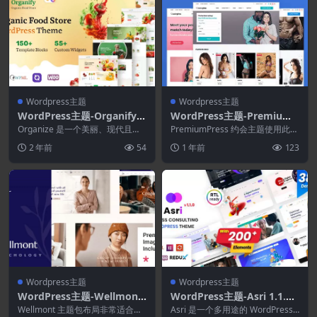
Wordpress主题
Wordpress主题
WordPress主题-Organify
WordPress主题-PremiumP
1.0.0–有机食品WordPress
ress Dating Theme 11.1.5
Organize 是一个美丽、现代且响
PremiumPress 约会主题使用此
主题
应迅速的有机食品商店 WordPres
WordPress 主题创建您自己的约...
2 年前
54
1 年前
123
s ...
Wordpress主题
Wordpress主题
WordPress主题-Wellmont
WordPress主题-Asri 1.1.4–
1.1–心理学和咨询主题
多用途Elementor WordPre
Wellmont 主题包布局非常适合精
Asri 是一个多用途的 WordPress