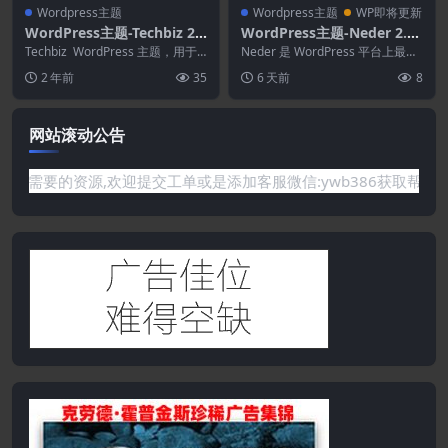
Wordpress主题
Wordpress主题
WP即将更新
WordPress主题-Techbiz 2.
WordPress主题-Neder 2.0–
7.2–多功能IT解决方案和业务
WordPress新闻杂志和博客
Techbiz WordPress 主题，用于 I
Neder 是 WordPress 平台上最佳
咨询WordPress主题
T 解决方案和技术服务。 这...
主题
的新闻、杂志和博客主题。构建您
2 年前
35
6 天前
8
的新...
网站滚动公告
你需要的资源,欢迎提交工单或是添加客服微信:ywb386获取帮助