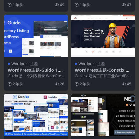
神病学、心理治疗、支持小组、咨
ss主题
主题，非常适合任何人。该主题与
1 年前
49
1 年前
43
询治疗，以及...
E...
Wordpress主题
Wordpress主题
WordPress主题-Guido 1.0.
WordPress主题-Constix 1.
31–目录列表WordPress主题
0.2-建筑工业WordPress主
Guido 是一个列表目录 WordPres
Constix-建筑工厂和工业WordPre
s 主题，可帮助您创建、管理本地
题
ss主题专门为所有类型的建筑、工
2 年前
26
2 年前
45
或全...
业、...