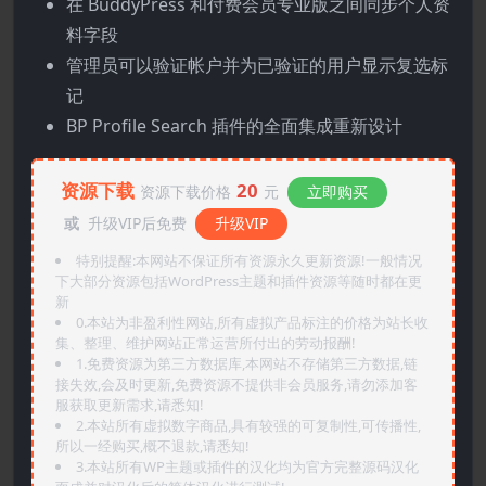
在 BuddyPress 和付费会员专业版之间同步个人资
料字段
管理员可以验证帐户并为已验证的用户显示复选标
记
BP Profile Search 插件的全面集成重新设计
资源下载
20
资源下载价格
元
立即购买
或
升级VIP后免费
升级VIP
特别提醒:本网站不保证所有资源永久更新资源!一般情况
下大部分资源包括WordPress主题和插件资源等随时都在更
新
0.本站为非盈利性网站,所有虚拟产品标注的价格为站长收
集、整理、维护网站正常运营所付出的劳动报酬!
1.免费资源为第三方数据库,本网站不存储第三方数据,链
接失效,会及时更新,免费资源不提供非会员服务,请勿添加客
服获取更新需求,请悉知!
2.本站所有虚拟数字商品,具有较强的可复制性,可传播性,
所以一经购买,概不退款,请悉知!
3.本站所有WP主题或插件的汉化均为官方完整源码汉化