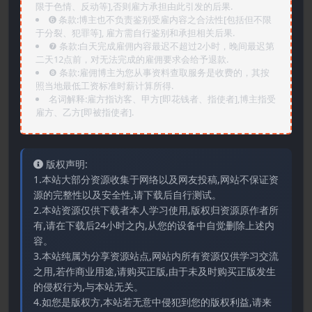
限于色情、反动等],否则雇方承担由此引发的后果.
➏️ 条款:博主也不负责鉴别受雇内容之合法性[包括但不限
于分裂、犯罪等], 雇方需自行鉴别和承担相关后果.
❼ 条款:白天完成雇佣内容最迟不超过2小时，晚间最迟第
二天12点前，对无法完成的雇佣要求会给予退款.
❽ 条款:雇佣博主为您从事资料查取服务是收费的，其按
照当地最低工资标准时薪计算所得.
名词解释:雇方指访客、甲方[即花钱者、指使者],博主指受
雇方、乙方[即被指使者].
版权声明:
1.本站大部分资源收集于网络以及网友投稿,网站不保证资
源的完整性以及安全性,请下载后自行测试。
2.本站资源仅供下载者本人学习使用,版权归资源原作者所
有,请在下载后24小时之内,从您的设备中自觉删除上述内
容。
3.本站纯属为分享资源站点,网站内所有资源仅供学习交流
之用,若作商业用途,请购买正版,由于未及时购买正版发生
的侵权行为,与本站无关。
4.如您是版权方,本站若无意中侵犯到您的版权利益,请来