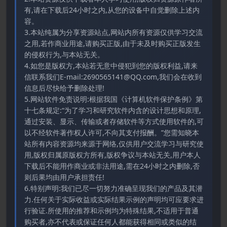
有,请在下载后24小时之内,从您的设备中自觉删除上述内
容。
3.本站纯属为分享资源站点,网站内所有资源仅供学习交流
之用,若作商业用途,请购买正版,由于未及时购买正版发生
的侵权行为,与本站无关。
4.如您是版权方,本站若无意中侵犯到您的版权利益,请来
信联系我们E-mail:2690565141@QQ.com,我们会在收到
信息后尽快给予删除处理!
5.网站软件免责说明:根据我国《计算机软件保护条例》第
十七条规定:“为了学习和研究软件内含的设计思想和原理,
通过安装、显示、传输或者存储软件等方式使用软件的,可
以不经软件著作权人许可,不向其支付报酬。”您需知晓本
站所有内容资源均来源于网络,仅供用户交流学习与研究使
用,版权归属原版权方所有,版权争议与本站无关,用户本人
下载后不能用作商业或非法用途,需在24小时之内删除,否
则后果均由用户承担责任!
6.特别声明:我们已尽一切努力准确呈现我们的产品及其潜
力.任何关于实际收益或实际结果示例的声明均可应要求进
行验证.所使用的推荐和示例均为特殊结果,不适用于普通
购买者,亦不代表或保证任何人都能获得相同或类似的结