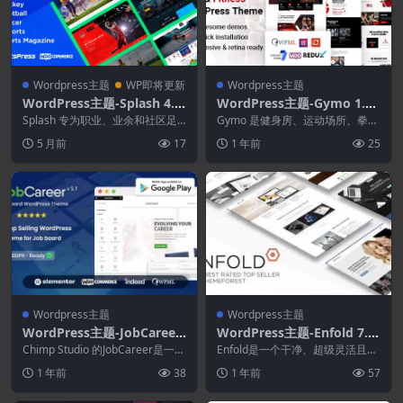
Wordpress主题
WP即将更新
Wordpress主题
WordPress主题-Splash 4.4.
WordPress主题-Gymo 1.0.
4–体育俱乐部WordPress主
5–健身房和健身WordPress
Splash 专为职业、业余和社区足
Gymo 是健身房、运动场所、拳击
题[适用于篮球.足球.曲棍球 ]
球、篮球和棒球联赛及俱乐部而设
主题
场所或健身中心的明智之选，拥有
5 月前
17
1 年前
25
计。这款功能强...
充满活力和现代感...
Wordpress主题
Wordpress主题
WordPress主题-JobCareer
WordPress主题-Enfold 7.1.
7.3.0–求职板响应式WordPr
1–响应式多用途主题
Chimp Studio 的JobCareer是一个
Enfold是一个干净、超级灵活且完
ess主题
完整的求职板 WordPre...
全响应式的 WordPress 主题，适
1 年前
38
1 年前
57
用于...