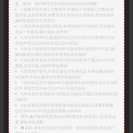
集、整理、维护网站正常运营所付出的劳动报酬!
1.免费资源为第三方数据库,本网站不存储第三方数据,链
接失效,会及时更新,免费资源不提供非会员服务,请勿添加客
服获取更新需求,请悉知!
2.本站所有虚拟数字商品,具有较强的可复制性,可传播性,
所以一经购买,概不退款,请悉知!
3.本站所有WP主题或插件的汉化均为官方完整源码汉化
而成并对汉化后的简体汉化进行测试!
4.本站不提供任何源码(WP主题或插件)的授权许可证/破
解或解密/后续升级和安装使用的相关服务!
5.本站所有资源,仅用作学习研究使用,请下载后24小时内
删除,支持正版,勿用作商业用途!
6.因代码可变性,不保证兼容所有浏览器.不保证兼容所有
WP版本.不保证兼容您安装的其他源码!
7.本站保证所有源码(WP主题或插件)的完整性,但不含授权
许可.帮助文档.XML文件/PSD/后续升级等!
8.本站相关资源使用7Z的固实压缩技术,建议使用360Zip进
行解压!
9.如果购买后发现资源链接失效或其他疑问,请联系客服
QQ:2690565141或是微信客服:ywb386!
警告:⚠️可能有些资源远超资料原定价,购买请三思,如非必
要,请勿冲动消费.
➊️ 条款:请支持正版软件及图书。肯定和感激作者及发行