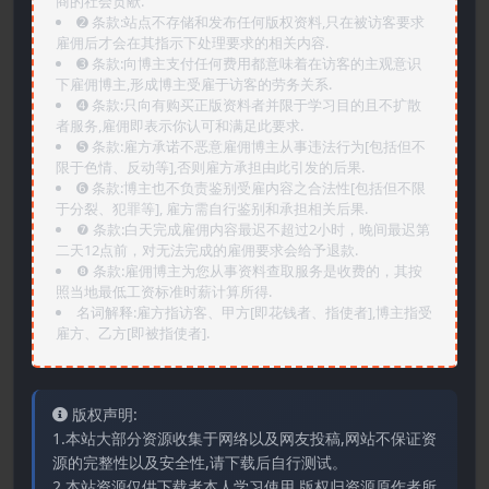
商的社会贡献.
➋️ 条款:站点不存储和发布任何版权资料,只在被访客要求
雇佣后才会在其指示下处理要求的相关内容.
➌️ 条款:向博主支付任何费用都意味着在访客的主观意识
下雇佣博主,形成博主受雇于访客的劳务关系.
➍️ 条款:只向有购买正版资料者并限于学习目的且不扩散
者服务,雇佣即表示你认可和满足此要求.
➎ 条款:雇方承诺不恶意雇佣博主从事违法行为[包括但不
限于色情、反动等],否则雇方承担由此引发的后果.
➏️ 条款:博主也不负责鉴别受雇内容之合法性[包括但不限
于分裂、犯罪等], 雇方需自行鉴别和承担相关后果.
❼ 条款:白天完成雇佣内容最迟不超过2小时，晚间最迟第
二天12点前，对无法完成的雇佣要求会给予退款.
❽ 条款:雇佣博主为您从事资料查取服务是收费的，其按
照当地最低工资标准时薪计算所得.
名词解释:雇方指访客、甲方[即花钱者、指使者],博主指受
雇方、乙方[即被指使者].
版权声明:
1.本站大部分资源收集于网络以及网友投稿,网站不保证资
源的完整性以及安全性,请下载后自行测试。
2.本站资源仅供下载者本人学习使用,版权归资源原作者所