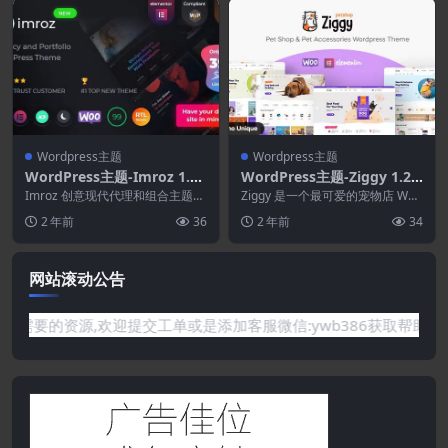
Wordpress主题
Wordpress主题
WordPress主题-Imroz 1.6.
WordPress主题-Ziggy 1.2.5
3–代理和投资组合主题
–宠物店WordPress主题
Imroz 创意现代代理和组合主题
Ziggy 是一个最可爱的宠物店 Wor
，可以以真实的方式运行网站。 I
dPress 主题，专为任何电子商务
2 年前
36
2 年前
34
mroz 主...
商店...
网站滚动公告
网站没有你需要的资源,欢迎提交工单或是添加客服微信:ywb386