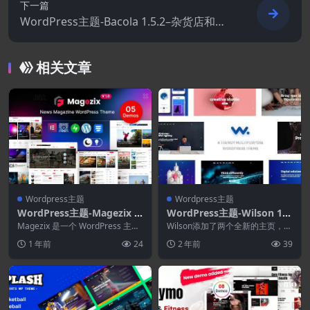
下一篇
WordPress主题-Bacola 1.5.2–杂货店和食
品电商主题
相关文章
Wordpress主题
Wordpress主题
WordPress主题-Magezix 1.
WordPress主题-Wilson 1.
0.7-报纸和杂志WordPress
6.1–公司商业机构WordPres
Magezix 是一个 WordPress 主
Wilson添加了两个全新的主页，用
主题
题，非常适合新闻、杂志、博客和
s主题
于构建诱人的博客和作品集。 每
1 年前
24
2 年前
39
各种...
个都结合了独特...