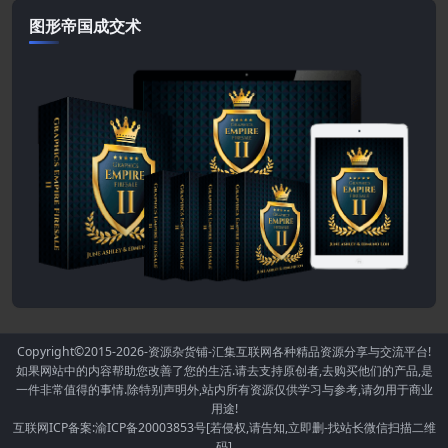
图形帝国成交术
Copyright©2015-2026
-资源杂货铺-汇集互联网各种精品资源分享与交流平台!
如果网站中的内容帮助您改善了您的生活.请去支持原创者,去购买他们的产品,是
一件非常值得的事情.除特别声明外,站内所有资源仅供学习与参考,请勿用于商业
用途!
互联网ICP备案:渝ICP备20003853号[若侵权,请告知,立即删-找站长微信扫描二维
码]