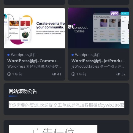
创...
Wordpress插件
Wordpress插件
WordPress插件-Communit
WordPress插件-JetProduct
y Events 5.0.8-活动日历专
Tables 1.2.1–WordPress的
WordPress 社区活动将活动提交
JetProductTables 是一个引人注目
业插件
表单添加到您的网站，以便用户可
自定义产品表插件
的 WordPress 产品表插...
1 年前
41
1 年前
32
以将活动提交...
网站滚动公告
题或是网站没有你需要的资源,欢迎提交工单或是添加客服微信:ywb