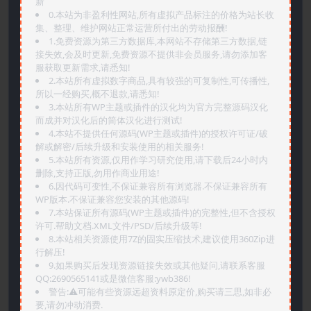
新
0.本站为非盈利性网站,所有虚拟产品标注的价格为站长收
集、整理、维护网站正常运营所付出的劳动报酬!
1.免费资源为第三方数据库,本网站不存储第三方数据,链
接失效,会及时更新,免费资源不提供非会员服务,请勿添加客
服获取更新需求,请悉知!
2.本站所有虚拟数字商品,具有较强的可复制性,可传播性,
所以一经购买,概不退款,请悉知!
3.本站所有WP主题或插件的汉化均为官方完整源码汉化
而成并对汉化后的简体汉化进行测试!
4.本站不提供任何源码(WP主题或插件)的授权许可证/破
解或解密/后续升级和安装使用的相关服务!
5.本站所有资源,仅用作学习研究使用,请下载后24小时内
删除,支持正版,勿用作商业用途!
6.因代码可变性,不保证兼容所有浏览器.不保证兼容所有
WP版本.不保证兼容您安装的其他源码!
7.本站保证所有源码(WP主题或插件)的完整性,但不含授权
许可.帮助文档.XML文件/PSD/后续升级等!
8.本站相关资源使用7Z的固实压缩技术,建议使用360Zip进
行解压!
9.如果购买后发现资源链接失效或其他疑问,请联系客服
QQ:2690565141或是微信客服:ywb386!
警告:⚠️可能有些资源远超资料原定价,购买请三思,如非必
要,请勿冲动消费.