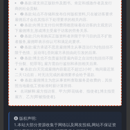
➊️ 条款:请支持正版软件及图书。肯定和感激作者及发行
商的社会贡献.
➋️ 条款:站点不存储和发布任何版权资料,只在被访客要求
雇佣后才会在其指示下处理要求的相关内容.
➌️ 条款:向博主支付任何费用都意味着在访客的主观意识
下雇佣博主,形成博主受雇于访客的劳务关系.
➍️ 条款:只向有购买正版资料者并限于学习目的且不扩散
者服务,雇佣即表示你认可和满足此要求.
➎ 条款:雇方承诺不恶意雇佣博主从事违法行为[包括但不
限于色情、反动等],否则雇方承担由此引发的后果.
➏️ 条款:博主也不负责鉴别受雇内容之合法性[包括但不限
于分裂、犯罪等], 雇方需自行鉴别和承担相关后果.
❼ 条款:白天完成雇佣内容最迟不超过2小时，晚间最迟第
二天12点前，对无法完成的雇佣要求会给予退款.
❽ 条款:雇佣博主为您从事资料查取服务是收费的，其按
照当地最低工资标准时薪计算所得.
名词解释:雇方指访客、甲方[即花钱者、指使者],博主指受
雇方、乙方[即被指使者].
版权声明:
1.本站大部分资源收集于网络以及网友投稿,网站不保证资