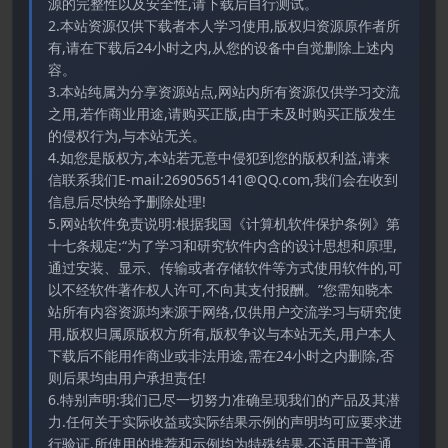
源的完整性以及安全性,请下载后自行测试。
2.本站资源仅供下载者本人学习使用,版权归资源原作者所
有,请在下载后24小时之内,从您的设备中自觉删除上述内
容。
3.本站纯属为分享资源站点,网站内所有资源仅供学习交流
之用,若作商业用途,请购买正版,由于未及时购买正版发生
的侵权行为,与本站无关。
4.如您是版权方,本站若无意中侵犯到您的版权利益,请来
信联系我们E-mail:2690565141@QQ.com,我们会在收到
信息后尽快给予删除处理!
5.网站软件免责说明:根据我国《计算机软件保护条例》第
十七条规定:“为了学习和研究软件内含的设计思想和原理,
通过安装、显示、传输或者存储软件等方式使用软件的,可
以不经软件著作权人许可,不向其支付报酬。”您需知晓本
站所有内容资源均来源于网络,仅供用户交流学习与研究使
用,版权归属原版权方所有,版权争议与本站无关,用户本人
下载后不能用作商业或非法用途,需在24小时之内删除,否
则后果均由用户承担责任!
6.特别声明:我们已尽一切努力准确呈现我们的产品及其潜
力.任何关于实际收益或实际结果示例的声明均可应要求进
行验证.所使用的推荐和示例均为特殊结果,不适用于普通