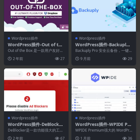
Wordpress插件
Wordpress插件
WordPress插件-Out of the
WordPress插件-Backuply
Box 3.0.2–适用于WordPres
Pro 1.4.9–可靠的WordPres
Out of the Box 是一款用户友好、
Backuply Pro 安全云备份，一键
s 的Dropbox插件
高度可定制、创新的 WordPre...
s备份插件
还原，轻松迁移。黑客攻击、服务
2 年前
27
9 月前
29
器崩溃、...
Wordpress插件
Wordpress插件
WordPress插件-DeBlocker
WordPress插件-WPIDE Pre
3.4.7–WordPress反广告拦
mium 3.5.6–强大的WordPr
DeBlocker是一款功能强大的工具
WPIDE Premium强大的 WordPre
截插件
和省钱插件，适用于 WordPress
ess文件管理器和代码编辑器
ss 文件管理器和代码编辑器。 ...
2 年前
67
1 月前
36