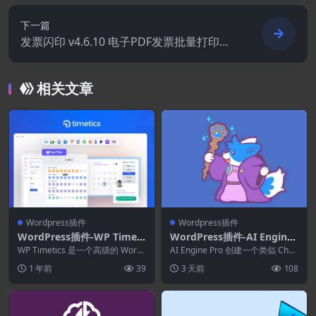
下一篇
发票闪印 v4.6.10 电子PDF发票批量打印辅
助工具绿色版
相关文章
Wordpress插件
Wordpress插件
WordPress插件-WP Timeti
WordPress插件-AI Engine
cs 1.0.33–预约WordPress插
Pro 3.7.0-ChatGPT聊天机器
WP Timetics 是一个高级的 Word
AI Engine Pro 创建一个类似 Chat
件
Press 预订插件，只需单击一些...
人.GPT内容生成器
GPT 的聊天机器人（或许多这...
1 年前
39
3 天前
108