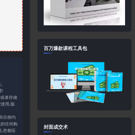
百万爆款课程工具包
关。
!
输或者存储
使用,版
和示例均
上的任何购
封面成交术
,您都应