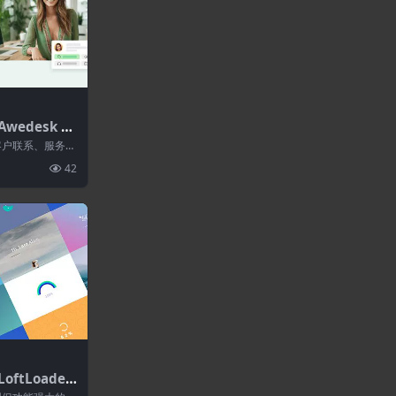
Awedesk Pr
mighty Supp
一种客户联系、服务和
改变您与客户
42
oftLoader
dPress预加载