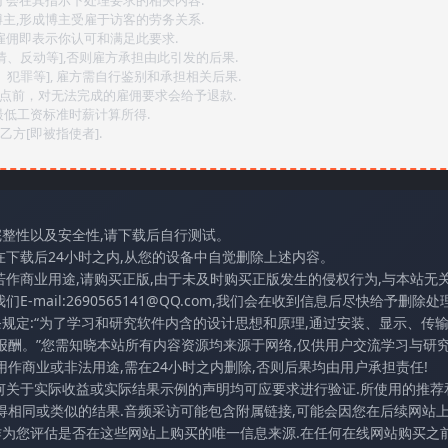
后才会在其指示下处理要求的相关内容.
博主,形成博主受雇于访客的劳务关系.
,雇佣即表示你认可和满足此要求.
情、反动等],否则雇方承担由此引发的后果.
、犯罪等], 雇方需自行鉴别和承担相关后果.
2点前，对无法完成的雇佣要求会给予退款.
最低工资标准时薪计算所得.
方[即被指使者].
完整性以及安全性,请下载后自行测试。
在下载后24小时之内,从您的设备中自觉删除上述内容。
若作商业用途,请购买正版,由于未及时购买正版发生的侵权行为,与本站无
mail:2690565141@QQ.com,我们会在收到信息后尽快给予删除处理
条规定:“为了学习和研究软件内含的设计思想和原理,通过安装、显示、传
报酬。”您需知晓本站所有内容资源均来源于网络,仅供用户交流学习与研究
作商业或非法用途,需在24小时之内删除,否则后果均由用户承担责任!
任何关于实际收益或实际结果示例的声明均可应要求进行验证.所使用的推荐
得相同或类似的结果.音频采访可能包含附属链接,可能会因您在后续网站
访作为您评估是否在这些网站上购买的唯一信息来源.在任何在线网站购买之前