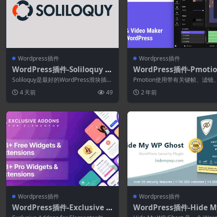
Wordpress插件
Wordpress插件
WordPress插件-Soliloquy 2.
WordPress插件-Pmotion
7.4–WordPress滑块插件
2–WordPress的动画GI
Soliloquy是最好的WordPress滑块插
Pmotion使用带有关键帧、滤镜
频制作器
件。 在几分钟内创建漂亮的响应...
动画等功能的拖放动态图形编辑
4 天前
49
2 年前
作动画...
Wordpress插件
Wordpress插件
WordPress插件-Exclusive A
WordPress插件-Hide M
ddons Elementor Pro 1.5.9.
P Ghost Pro 9.0.11–Wo