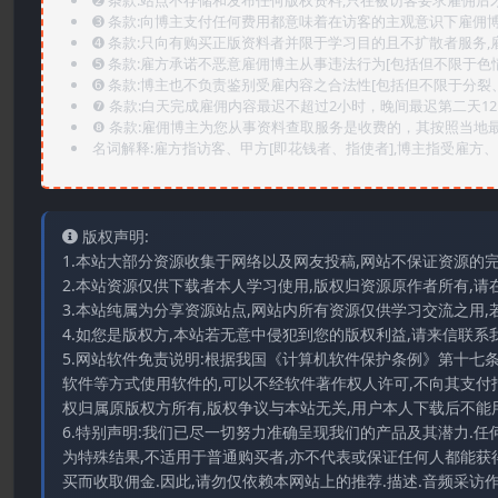
➋️ 条款:站点不存储和发布任何版权资料,只在被访客要求雇佣
➌️ 条款:向博主支付任何费用都意味着在访客的主观意识下雇佣
➍️ 条款:只向有购买正版资料者并限于学习目的且不扩散者服务
➎ 条款:雇方承诺不恶意雇佣博主从事违法行为[包括但不限于色
➏️ 条款:博主也不负责鉴别受雇内容之合法性[包括但不限于分裂
❼ 条款:白天完成雇佣内容最迟不超过2小时，晚间最迟第二天1
❽ 条款:雇佣博主为您从事资料查取服务是收费的，其按照当地
名词解释:雇方指访客、甲方[即花钱者、指使者],博主指受雇方、乙
版权声明:
1.本站大部分资源收集于网络以及网友投稿,网站不保证资源的
2.本站资源仅供下载者本人学习使用,版权归资源原作者所有,请
3.本站纯属为分享资源站点,网站内所有资源仅供学习交流之用,
4.如您是版权方,本站若无意中侵犯到您的版权利益,请来信联系我们E-
5.网站软件免责说明:根据我国《计算机软件保护条例》第十七
软件等方式使用软件的,可以不经软件著作权人许可,不向其支付
权归属原版权方所有,版权争议与本站无关,用户本人下载后不能用
6.特别声明:我们已尽一切努力准确呈现我们的产品及其潜力.
为特殊结果,不适用于普通购买者,亦不代表或保证任何人都能获
买而收取佣金.因此,请勿仅依赖本网站上的推荐.描述.音频采