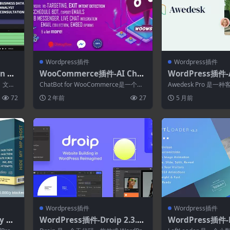
Wordpress插件
Wordpress插件
 1.
WooCommerce插件-AI Chat
WordPress插件-
F和视
Bot for WooCommerce 14.
o (formerly Al
、文本
ChatBot for WooCommerce是一个插
Awedesk Pro 是
0.7
ort) 1.9.1
器来制
件 WooCommerce...
支持解决方案，它可以
72
2 年前
27
5 月前
互...
Wordpress插件
Wordpress插件
y W
WordPress插件-Droip 2.3.10
WordPress插件-L
rdPr
–无代码WordPress网站构建
Pro 2.5.0–Wor