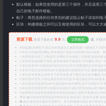
默认模板：如果您使用的是第三个插件，并且该第三个插
自己的电子邮件模板。
帖子：将您选择的任何类别的建议阻止帖子添加到电
区块：构建模板之间可以互相使用的区块，可以大大
资源下载
9.9
资源下载价格
元
立即购买
或
升级VI
特别提醒:本网站不保证所有资源永久更新资源!一般情况下大部分资
0.本站为非盈利性网站,所有虚拟产品标注的价格为站长收集、
1.免费资源为第三方数据库,本网站不存储第三方数据,链接失效,
2.本站所有虚拟数字商品,具有较强的可复制性,可传播性,所以一经
3.本站所有WP主题或插件的汉化均为官方完整源码汉化而成并
4.本站不提供任何源码(WP主题或插件)的授权许可证/破解或解
5.本站所有资源,仅用作学习研究使用,请下载后24小时内删除,支
6.因代码可变性,不保证兼容所有浏览器.不保证兼容所有WP版本
7.本站保证所有源码(WP主题或插件)的完整性,但不含授权许可.帮助
8.本站相关资源使用7Z的固实压缩技术,建议使用360Zip进行解压
9.如果购买后发现资源链接失效或其他疑问,请联系客服QQ:2690565
警告:⚠️可能有些资源远超资料原定价,购买请三思,如非必要,请勿
➊️ 条款:请支持正版软件及图书。肯定和感激作者及发行商的社会