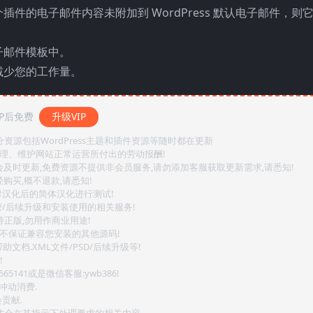
件的电子邮件内容未附加到 WordPress 默认电子邮件，则
子邮件模板中。
减少您的工作量。
P后免费
升级VIP
源包括WordPress主题和插件资源等随时都在更新
整理、维护网站正常运营所付出的劳动报酬!
会及时更新,免费资源不提供非会员服务,请勿添加客服获取更新需求,请悉知!
购买,概不退款,请悉知!
对汉化后的简体汉化进行测试!
密/后续升级和安装使用的相关服务!
持正版,勿用作商业用途!
.不保证兼容您安装的其他源码!
文档.XML文件/PSD/后续升级等!
!
141或是微信客服:ywb386!
冲动消费.
贡献.