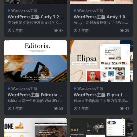
Wordpress主题
Wordpress主题
WordPress主题-Curly 3.2.1
WordPress主题-Amiy 1.0.7
–适合美发师和美发沙龙的时
–美容化妆品店
专为美发沙龙和美发师设计的 Curl
Amiy – 新鲜&最佳化妆品店WordP
尚主题
y Nulled 包含大量布局，包括美容
ress主题，适用于电子商务网...
2 年前
47
1 年前
29
院和...
Wordpress主题
Wordpress主题
WordPress主题-Editoria 1.
WordPress主题-Elipsa 1.4.
2.0-报纸和杂志WordPress
1–创意杂志WordPress主题
Editoria 是一个创新的 WordPress
Elipsa 主题配备了大量为每本现代
主题
主题，专为病毒式新闻门户、杂...
文化杂志、新闻门户或生活方式博
1 年前
53
1 年前
41
客设计的不同...