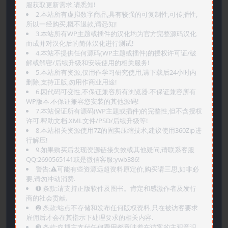
服获取更新需求,请悉知!
2.本站所有虚拟数字商品,具有较强的可复制性,可传播性,
所以一经购买,概不退款,请悉知!
3.本站所有WP主题或插件的汉化均为官方完整源码汉化
而成并对汉化后的简体汉化进行测试!
4.本站不提供任何源码(WP主题或插件)的授权许可证/破
解或解密/后续升级和安装使用的相关服务!
5.本站所有资源,仅用作学习研究使用,请下载后24小时内
删除,支持正版,勿用作商业用途!
6.因代码可变性,不保证兼容所有浏览器.不保证兼容所有
WP版本.不保证兼容您安装的其他源码!
7.本站保证所有源码(WP主题或插件)的完整性,但不含授权
许可.帮助文档.XML文件/PSD/后续升级等!
8.本站相关资源使用7Z的固实压缩技术,建议使用360Zip进
行解压!
9.如果购买后发现资源链接失效或其他疑问,请联系客服
QQ:2690565141或是微信客服:ywb386!
警告:⚠️可能有些资源远超资料原定价,购买请三思,如非必
要,请勿冲动消费.
➊️ 条款:请支持正版软件及图书。肯定和感激作者及发行
商的社会贡献.
➋️ 条款:站点不存储和发布任何版权资料,只在被访客要求
雇佣后才会在其指示下处理要求的相关内容.
➌️ 条款:向博主支付任何费用都意味着在访客的主观意识