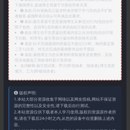
下雇佣博主,形成博主受雇于访客的劳务关系.
➍️ 条款:只向有购买正版资料者并限于学习目的且不扩散
者服务,雇佣即表示你认可和满足此要求.
➎ 条款:雇方承诺不恶意雇佣博主从事违法行为[包括但不
限于色情、反动等],否则雇方承担由此引发的后果.
➏️ 条款:博主也不负责鉴别受雇内容之合法性[包括但不限
于分裂、犯罪等], 雇方需自行鉴别和承担相关后果.
❼ 条款:白天完成雇佣内容最迟不超过2小时，晚间最迟第
二天12点前，对无法完成的雇佣要求会给予退款.
❽ 条款:雇佣博主为您从事资料查取服务是收费的，其按
照当地最低工资标准时薪计算所得.
名词解释:雇方指访客、甲方[即花钱者、指使者],博主指受
雇方、乙方[即被指使者].
版权声明:
1.本站大部分资源收集于网络以及网友投稿,网站不保证资
源的完整性以及安全性,请下载后自行测试。
2.本站资源仅供下载者本人学习使用,版权归资源原作者所
有,请在下载后24小时之内,从您的设备中自觉删除上述内
容。