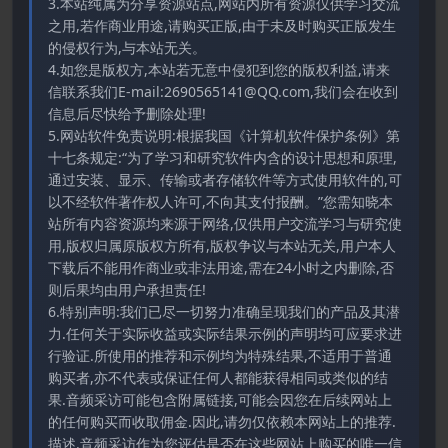
3.本站纯属为分享资源站点,网站内所有资源仅供学习交流
之用,若作商业用途,请购买正版,由于未及时购买正版发生
的侵权行为,与本站无关。
4.如您是版权方,本站若无意中侵犯到您的版权利益,请来
信联系我们E-mail:2690565141@QQ.com,我们会在收到
信息后尽快给予删除处理!
5.网站软件免责说明:根据我国《计算机软件保护条例》第
十七条规定:“为了学习和研究软件内含的设计思想和原理,
通过安装、显示、传输或者存储软件等方式使用软件的,可
以不经软件著作权人许可,不向其支付报酬。”您需知晓本
站所有内容资源均来源于网络,仅供用户交流学习与研究使
用,版权归属原版权方所有,版权争议与本站无关,用户本人
下载后不能用作商业或非法用途,需在24小时之内删除,否
则后果均由用户承担责任!
6.特别声明:我们已尽一切努力准确呈现我们的产品及其潜
力.任何关于实际收益或实际结果示例的声明均可应要求进
行验证.所使用的推荐和示例均为特殊结果,不适用于普通
购买者,亦不代表或保证任何人都能获得相同或类似的结
果.音频采访可能包含附属链接,可能会因您在后续网站上
的任何购买而收取佣金.因此,请勿仅依赖本网站上的推荐.
描述.音频采访作为您评估是否在这些网站上购买的唯一信