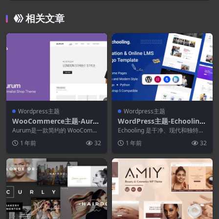
相关文章
Wordpress主题
Wordpress主题
WooCommerce主题-Auru
WordPress主题-Echooling
m 4.0.6–WordPress和Woo
1.1.9–教育WordPress主题
Aurum是一款简约的 WooComme
Echooling 是干净、现代和独特的
Commerce购物主题
rce 主题，它将为您和您的客户提
WordPress 主题，具有精美的设...
1 年前
32
1 年前
32
供流畅...