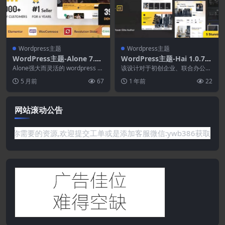
Wordpress主题
Wordpress主题
WordPress主题-Alone 7.9.
WordPress主题-Hai 1.0.7–E
1.3–慈善多用途非营利Word
lementor Agency WordPr
Alone强大而灵活的 wordpress 主
该设计对于初创企业、联合办公空
Press主题
题，附带 30 个独特而令人惊叹
ess主题
间、云托管、应用程序、活动、商
5 月前
67
1 年前
22
的...
业、个人投资组合、服...
网站滚动公告
需要的资源,欢迎提交工单或是添加客服微信:ywb386获取帮助！