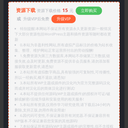
资源下载
15
资源下载价格
元
立即购买
或
升级VIP后免费
升级VIP
特别提醒:本网站不保证所有资源永久更新资源!一般情况
下大部分资源包括WordPress主题和插件资源等随时都在更
新
0.本站为非盈利性网站,所有虚拟产品标注的价格为站长收
集、整理、维护网站正常运营所付出的劳动报酬!
1.免费资源为第三方数据库,本网站不存储第三方数据,链
接失效,会及时更新,免费资源不提供非会员服务,请勿添加客
服获取更新需求,请悉知!
2.本站所有虚拟数字商品,具有较强的可复制性,可传播性,
所以一经购买,概不退款,请悉知!
3.本站所有WP主题或插件的汉化均为官方完整源码汉化
而成并对汉化后的简体汉化进行测试!
4.本站不提供任何源码(WP主题或插件)的授权许可证/破
解或解密/后续升级和安装使用的相关服务!
5.本站所有资源,仅用作学习研究使用,请下载后24小时内
删除,支持正版,勿用作商业用途!
6.因代码可变性,不保证兼容所有浏览器.不保证兼容所有
WP版本.不保证兼容您安装的其他源码!
7.本站保证所有源码(WP主题或插件)的完整性,但不含授权