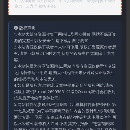
名词解释:雇方指访客、甲方[即花钱者、指使者],博主指受
雇方、乙方[即被指使者].
版权声明:
1.本站大部分资源收集于网络以及网友投稿,网站不保证资
源的完整性以及安全性,请下载后自行测试。
2.本站资源仅供下载者本人学习使用,版权归资源原作者所
有,请在下载后24小时之内,从您的设备中自觉删除上述内
容。
3.本站纯属为分享资源站点,网站内所有资源仅供学习交流
之用,若作商业用途,请购买正版,由于未及时购买正版发生
的侵权行为,与本站无关。
4.如您是版权方,本站若无意中侵犯到您的版权利益,请来
信联系我们E-mail:2690565141@QQ.com,我们会在收到
信息后尽快给予删除处理!
5.网站软件免责说明:根据我国《计算机软件保护条例》第
十七条规定:“为了学习和研究软件内含的设计思想和原理,
通过安装、显示、传输或者存储软件等方式使用软件的,可
以不经软件著作权人许可,不向其支付报酬。”您需知晓本
站所有内容资源均来源于网络,仅供用户交流学习与研究使