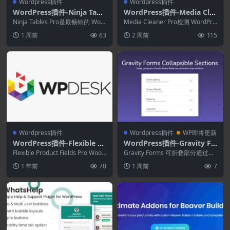
Wordpress插件
Wordpress插件
WordPress插件-Ninja Tabl
WordPress插件-Media Cle
es Pro 5.2.14-WordPress表
aner Pro 7.2.5
Ninja Tables Pro是最畅销的 Wor
Media Cleaner Pro检测 WordPre
格插件
dPress 表格构建器插件，...
ss 中未使用和无用的文件...
1 周前
63
2 周前
115
Wordpress插件
Wordpress插件
WP即将更新
WordPress插件-Flexible Pr
WordPress插件-Gravity Fo
oduct Fields Pro WooCom
rms Collapsible Sections
Flexible Product Fields Pro WooC
Gravity Forms 可折叠部分通过将
merce 2.6.7
ommerce ...
1.4.9
字段与手风琴动画组合在一起，帮
1 年前
70
1 周前
7
助您提...