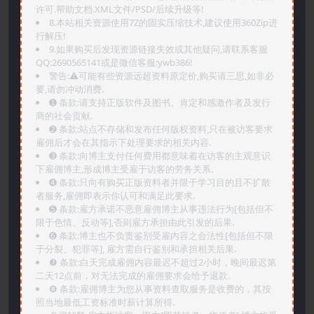
许可.帮助文档.XML文件/PSD/后续升级等!
8.本站相关资源使用7Z的固实压缩技术,建议使用360Zip进
行解压!
9.如果购买后发现资源链接失效或其他疑问,请联系客服
QQ:2690565141或是微信客服:ywb386!
警告:⚠️可能有些资源远超资料原定价,购买请三思,如非必
要,请勿冲动消费.
➊️ 条款:请支持正版软件及图书。肯定和感激作者及发行
商的社会贡献.
➋️ 条款:站点不存储和发布任何版权资料,只在被访客要求
雇佣后才会在其指示下处理要求的相关内容.
➌️ 条款:向博主支付任何费用都意味着在访客的主观意识
下雇佣博主,形成博主受雇于访客的劳务关系.
➍️ 条款:只向有购买正版资料者并限于学习目的且不扩散
者服务,雇佣即表示你认可和满足此要求.
➎ 条款:雇方承诺不恶意雇佣博主从事违法行为[包括但不
限于色情、反动等],否则雇方承担由此引发的后果.
➏️ 条款:博主也不负责鉴别受雇内容之合法性[包括但不限
于分裂、犯罪等], 雇方需自行鉴别和承担相关后果.
❼ 条款:白天完成雇佣内容最迟不超过2小时，晚间最迟第
二天12点前，对无法完成的雇佣要求会给予退款.
❽ 条款:雇佣博主为您从事资料查取服务是收费的，其按
照当地最低工资标准时薪计算所得.