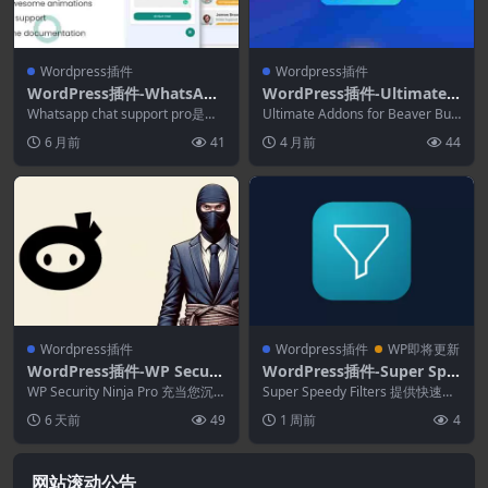
Wordpress插件
Wordpress插件
WordPress插件-WhatsApp
WordPress插件-Ultimate
Chat Support Pro 3.1.13
Addons for Beaver Builder
Whatsapp chat support pro是一
Ultimate Addons for Beaver Buil
个 WordPress 插...
1.37.2
der是一款 Wo...
6 月前
41
4 月前
44
Wordpress插件
Wordpress插件
WP即将更新
WordPress插件-WP Securi
WordPress插件-Super Spe
ty Ninja Premium 5.294
edy Filters 6.42.0
WP Security Ninja Pro 充当您沉
Super Speedy Filters 提供快速的
默的守护者。 凭借其轻松的设...
产品筛选功能，并为每个归档页...
6 天前
49
1 周前
4
网站滚动公告