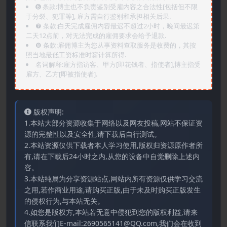
➏️ 条款:博主也不负责鉴别受雇内容之合法性[包括但不限
于分裂、犯罪等], 雇方需自行鉴别和承担相关后果.
❼ 条款:白天完成雇佣内容最迟不超过2小时，晚间最迟第
二天12点前，对无法完成的雇佣要求会给予退款.
❽ 条款:雇佣博主为您从事资料查取服务是收费的，其按
照当地最低工资标准时薪计算所得.
名词解释:雇方指访客、甲方[即花钱者、指使者],博主指受
雇方、乙方[即被指使者].
版权声明:
1.本站大部分资源收集于网络以及网友投稿,网站不保证资
源的完整性以及安全性,请下载后自行测试。
2.本站资源仅供下载者本人学习使用,版权归资源原作者所
有,请在下载后24小时之内,从您的设备中自觉删除上述内
容。
3.本站纯属为分享资源站点,网站内所有资源仅供学习交流
之用,若作商业用途,请购买正版,由于未及时购买正版发生
的侵权行为,与本站无关。
4.如您是版权方,本站若无意中侵犯到您的版权利益,请来
信联系我们E-mail:2690565141@QQ.com,我们会在收到