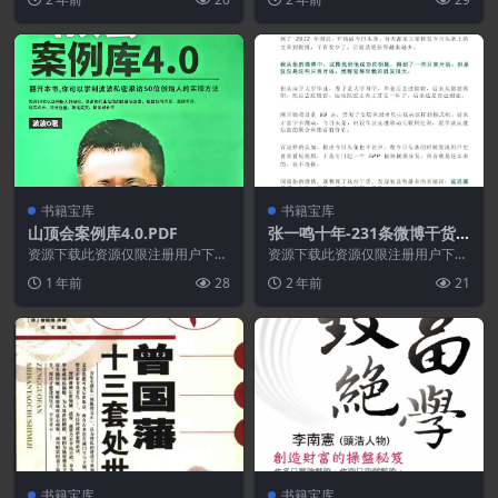
么.PDF
书籍宝库
书籍宝库
山顶会案例库4.0.PDF
张一鸣十年-231条微博干货.P
DF
资源下载此资源仅限注册用户下
资源下载此资源仅限注册用户下
载，请先登录特别提醒:本网站不
载，请先登录特别提醒:本网站不
1 年前
28
2 年前
21
保证所有资源永久更新资...
保证所有资源永久更新资...
书籍宝库
书籍宝库