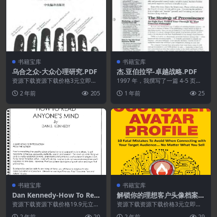
书籍宝库
书籍宝库
乌合之众-大众心理研究.PDF
杰.亚伯拉罕-卓越战略.PDF
资源下载资源下载价格3元立即购
1997 年，我撰写了一篇 4-5 页的
买 或 ...
专题通讯文章，主题是“卓越战
2 年前
205
1 年前
25
略”，这篇文...
书籍宝库
书籍宝库
Dan Kennedy-How To Rea
解锁你的理想客户头像档案-
d Anyone’s Mind
与目标受众建立联系时应避免
资源下载资源下载价格19.9元立即
资源下载资源下载价格3元立即购
购买 或 &n...
的10个致命错误.无论你卖什
买 或 ...
2 年前
20
2 年前
29