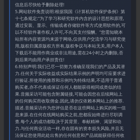
信息后尽快给予删除处理!
5.网站软件免责说明:根据我国《计算机软件保护条例》第
十七条规定:“为了学习和研究软件内含的设计思想和原理,
通过安装、显示、传输或者存储软件等方式使用软件的,可
以不经软件著作权人许可,不向其支付报酬。”您需知晓本
站所有内容资源均来源于网络,仅供用户交流学习与研究使
用,版权归属原版权方所有,版权争议与本站无关,用户本人
下载后不能用作商业或非法用途,需在24小时之内删除,否
则后果均由用户承担责任!
6.特别声明:我们已尽一切努力准确呈现我们的产品及其潜
力.任何关于实际收益或实际结果示例的声明均可应要求进
行验证.所使用的推荐和示例均为特殊结果,不适用于普通
购买者,亦不代表或保证任何人都能获得相同或类似的结
果.音频采访可能包含附属链接,可能会因您在后续网站上
的任何购买而收取佣金.因此,请勿仅依赖本网站上的推荐.
描述.音频采访作为您评估是否在这些网站上购买的唯一信
息来源.在任何在线网站购买之前,您都应始终进行尽职调
查.每个人的成功都取决于其背景、奉献精神、渴望和动
力.与任何商业活动一样,存在固有的资本损失风险,并且无
法保证您使用此处出售的任何创意和产品就能获得任何收