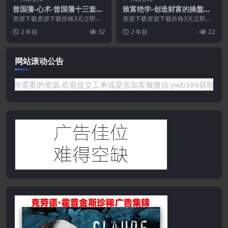
曾国藩-心术-曾国藩十三套处
致富绝学-创造财富的操盤秘
世秘笈.PDF
籍[繁体].PDF
资源下载资源下载价格3元立即购
资源下载资源下载价格3元立即购
买 或 ...
买 或 ...
2 年前
32
2 年前
22
网站滚动公告
需要的资源,欢迎提交工单或是添加客服微信:ywb386获取帮助！