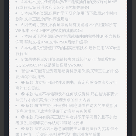
4.本站不提供任何源码(WP主题或插件)的授权许可证/破
解或解密/后续升级和安装使用的相关服务!
5.本站所有资源,仅用作学习研究使用,请下载后24小时内
删除,支持正版,勿用作商业用途!
6.因代码可变性,不保证兼容所有浏览器.不保证兼容所有
WP版本.不保证兼容您安装的其他源码!
7.本站保证所有源码(WP主题或插件)的完整性,但不含授权
许可.帮助文档.XML文件/PSD/后续升级等!
8.本站相关资源使用7Z的固实压缩技术,建议使用360Zip进
行解压!
9.如果购买后发现资源链接失效或其他疑问,请联系客服
QQ:2690565141或是微信客服:ywb386!
警告:⚠️可能有些资源远超资料原定价,购买请三思,如非必
要,请勿冲动消费.
➊️ 条款:请支持正版软件及图书。肯定和感激作者及发行
商的社会贡献.
➋️ 条款:站点不存储和发布任何版权资料,只在被访客要求
雇佣后才会在其指示下处理要求的相关内容.
➌️ 条款:向博主支付任何费用都意味着在访客的主观意识
下雇佣博主,形成博主受雇于访客的劳务关系.
➍️ 条款:只向有购买正版资料者并限于学习目的且不扩散
者服务,雇佣即表示你认可和满足此要求.
➎ 条款:雇方承诺不恶意雇佣博主从事违法行为[包括但不
限于色情、反动等],否则雇方承担由此引发的后果.