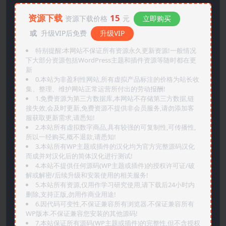
资源下载
15
资源下载价格
元
立即购买
或
升级VIP后免费
升级VIP
特别提醒:本网站不保证所有资源永久更新资源!一般情况
下大部分资源包括WordPress主题和插件资源等随时都在更
新
0.本站为非盈利性网站,所有虚拟产品标注的价格为站长收
集、整理、维护网站正常运营所付出的劳动报酬!
1.免费资源为第三方数据库,本网站不存储第三方数据,链
接失效,会及时更新,免费资源不提供非会员服务,请勿添加客
服获取更新需求,请悉知!
2.本站所有虚拟数字商品,具有较强的可复制性,可传播性,
所以一经购买,概不退款,请悉知!
3.本站所有WP主题或插件的汉化均为官方完整源码汉化
而成并对汉化后的简体汉化进行测试!
4.本站不提供任何源码(WP主题或插件)的授权许可证/破
解或解密/后续升级和安装使用的相关服务!
5.本站所有资源,仅用作学习研究使用,请下载后24小时内
删除,支持正版,勿用作商业用途!
6.因代码可变性,不保证兼容所有浏览器.不保证兼容所有
WP版本.不保证兼容您安装的其他源码!
7.本站保证所有源码(WP主题或插件)的完整性,但不含授权