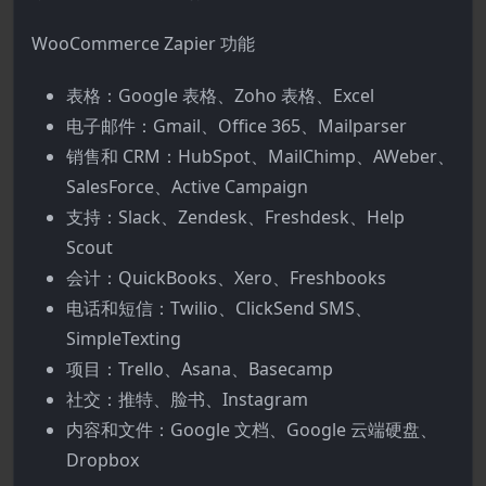
WooCommerce Zapier 功能
表格：Google 表格、Zoho 表格、Excel
电子邮件：Gmail、Office 365、Mailparser
销售和 CRM：HubSpot、MailChimp、AWeber、
SalesForce、Active Campaign
支持：Slack、Zendesk、Freshdesk、Help
Scout
会计：QuickBooks、Xero、Freshbooks
电话和短信：Twilio、ClickSend SMS、
SimpleTexting
项目：Trello、Asana、Basecamp
社交：推特、脸书、Instagram
内容和文件：Google 文档、Google 云端硬盘、
Dropbox