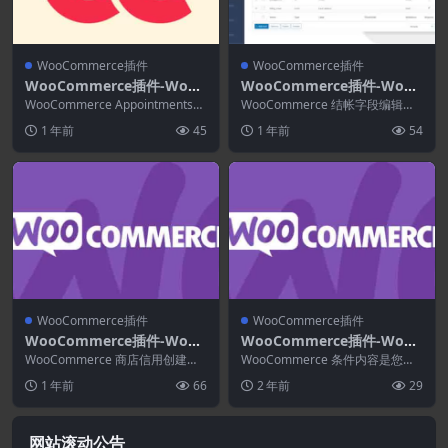
WooCommerce插件
WooCommerce插件
WooCommerce插件-WooC
WooCommerce插件-WooC
ommerce Appointments
ommerce Checkout Field
WooCommerce Appointments是
WooCommerce 结帐字段编辑器
4.22.0
用于在您自己的网站上处理约会
Editor Pro 3.7.3
专业版使用此简单的 WooComme
1 年前
45
1 年前
54
的...
rce...
WooCommerce插件
WooCommerce插件
WooCommerce插件-WooC
WooCommerce插件-WooC
ommerce Store Credit 5.1.
ommerce Conditional Con
WooCommerce 商店信用创建一
WooCommerce 条件内容是您为
2
个忠实的客户群，他们是您所做的
tent 2.3.0
购物者提供动态、客户定制体验所
1 年前
66
2 年前
29
事情的真正粉...
需的扩展。该...
网站滚动公告