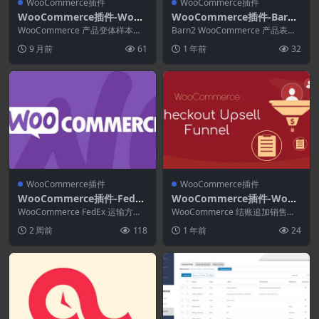
WooCommerce插件
WooCommerce插件
WooCommerce插件-WooC
WooCommerce插件-Barn2
ommerce Product Variati
WooCommerce Product T
WooCommerce 产品变体样本是
Barn2 WooCommerce 产品表创
ons Swatches 1.1.9
一个专业的插件，可让您显示和选
able 4.2.2
建强大的 WooCommerce 产...
9 月前
61
1 年前
32
择变体产品的...
WooCommerce插件
WooCommerce插件
WooCommerce插件-FedEx
WooCommerce插件-WooC
Shipping Method for Woo
ommerce Checkout Upsel
WooCommerce FedEx 运输方式E
WooCommerce 结账追加销售漏
Commerce 4.6.2
xpress 发明了快递配送，是该...
l Funnel–Order Bump 1.0.
斗 – 订单增加为是一个 WooCom
2 周前
118
1 年前
24
me...
14