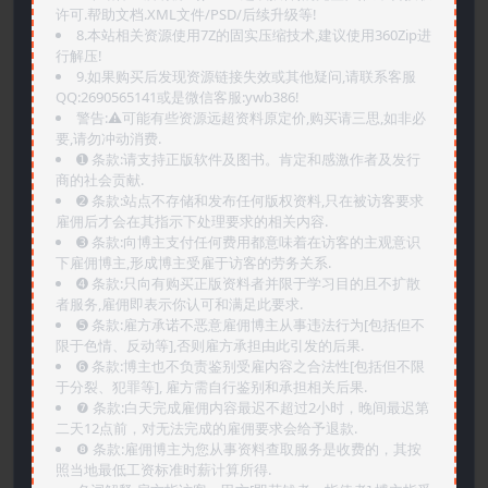
许可.帮助文档.XML文件/PSD/后续升级等!
8.本站相关资源使用7Z的固实压缩技术,建议使用360Zip进
行解压!
9.如果购买后发现资源链接失效或其他疑问,请联系客服
QQ:2690565141或是微信客服:ywb386!
警告:⚠️可能有些资源远超资料原定价,购买请三思,如非必
要,请勿冲动消费.
➊️ 条款:请支持正版软件及图书。肯定和感激作者及发行
商的社会贡献.
➋️ 条款:站点不存储和发布任何版权资料,只在被访客要求
雇佣后才会在其指示下处理要求的相关内容.
➌️ 条款:向博主支付任何费用都意味着在访客的主观意识
下雇佣博主,形成博主受雇于访客的劳务关系.
➍️ 条款:只向有购买正版资料者并限于学习目的且不扩散
者服务,雇佣即表示你认可和满足此要求.
➎ 条款:雇方承诺不恶意雇佣博主从事违法行为[包括但不
限于色情、反动等],否则雇方承担由此引发的后果.
➏️ 条款:博主也不负责鉴别受雇内容之合法性[包括但不限
于分裂、犯罪等], 雇方需自行鉴别和承担相关后果.
❼ 条款:白天完成雇佣内容最迟不超过2小时，晚间最迟第
二天12点前，对无法完成的雇佣要求会给予退款.
❽ 条款:雇佣博主为您从事资料查取服务是收费的，其按
照当地最低工资标准时薪计算所得.