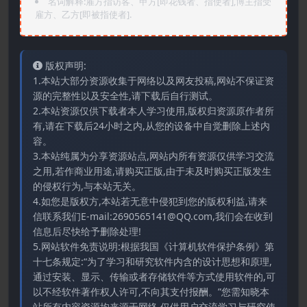
名词解释:雇方指访客、甲方[即花钱者、指使者],博主指受
雇方、乙方[即被指使者].
版权声明:
1.本站大部分资源收集于网络以及网友投稿,网站不保证资
源的完整性以及安全性,请下载后自行测试。
2.本站资源仅供下载者本人学习使用,版权归资源原作者所
有,请在下载后24小时之内,从您的设备中自觉删除上述内
容。
3.本站纯属为分享资源站点,网站内所有资源仅供学习交流
之用,若作商业用途,请购买正版,由于未及时购买正版发生
的侵权行为,与本站无关。
4.如您是版权方,本站若无意中侵犯到您的版权利益,请来
信联系我们E-mail:2690565141@QQ.com,我们会在收到
信息后尽快给予删除处理!
5.网站软件免责说明:根据我国《计算机软件保护条例》第
十七条规定:“为了学习和研究软件内含的设计思想和原理,
通过安装、显示、传输或者存储软件等方式使用软件的,可
以不经软件著作权人许可,不向其支付报酬。”您需知晓本
站所有内容资源均来源于网络,仅供用户交流学习与研究使