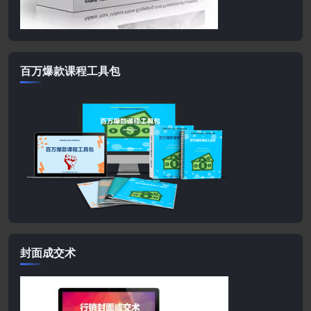
百万爆款课程工具包
封面成交术