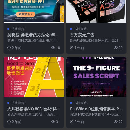
书籍宝库
书籍宝库
吴晓波-勇敢者的方法论(年终
百万美元广告
秀演讲全文）
资源下载此资源仅限注册用户下
如果您想创建销量惊人的广告活
载，请先登录特别提醒:本网站不
动……无论您从事哪个行业，这本
2 年前
18
1 年前
39
保证所有资源永久更新资...
书都将是您读过的最重要...
书籍宝库
书籍宝库
大师轻松读NO.803 從A到A+
Eli Wilde-9位数销售脚本.PD
F
優秀到卓越的最佳路徑 「優秀」
资源下载资源下载价格49.9元立即
是「卓越」的敵人。成功就好了、
购买特别提醒:本网站不保证所有
2 年前
31
2 年前
22
夠好就好了，為什麼一...
资源永久更新资源...