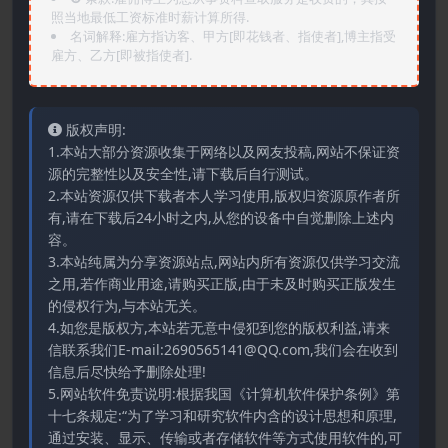
照当地最低工资标准时薪计算所得.
名词解释:雇方指访客、甲方[即花钱者、指使者],博主指受
雇方、乙方[即被指使者].
版权声明:
1.本站大部分资源收集于网络以及网友投稿,网站不保证资
源的完整性以及安全性,请下载后自行测试。
2.本站资源仅供下载者本人学习使用,版权归资源原作者所
有,请在下载后24小时之内,从您的设备中自觉删除上述内
容。
3.本站纯属为分享资源站点,网站内所有资源仅供学习交流
之用,若作商业用途,请购买正版,由于未及时购买正版发生
的侵权行为,与本站无关。
4.如您是版权方,本站若无意中侵犯到您的版权利益,请来
信联系我们E-mail:2690565141@QQ.com,我们会在收到
信息后尽快给予删除处理!
5.网站软件免责说明:根据我国《计算机软件保护条例》第
十七条规定:“为了学习和研究软件内含的设计思想和原理,
通过安装、显示、传输或者存储软件等方式使用软件的,可