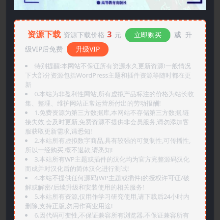
资源下载
3
资源下载价格
元
立即购买
或
升
级VIP后免费
升级VIP
特别提醒:本网站不保证所有资源永久更新资源!一般情况
下大部分资源包括WordPress主题和插件资源等随时都在更
新
0.本站为非盈利性网站,所有虚拟产品标注的价格为站长收
集、整理、维护网站正常运营所付出的劳动报酬!
1.免费资源为第三方数据库,本网站不存储第三方数据,链
接失效,会及时更新,免费资源不提供非会员服务,请勿添加客
服获取更新需求,请悉知!
2.本站所有虚拟数字商品,具有较强的可复制性,可传播性,
所以一经购买,概不退款,请悉知!
3.本站所有WP主题或插件的汉化均为官方完整源码汉化
而成并对汉化后的简体汉化进行测试!
4.本站不提供任何源码(WP主题或插件)的授权许可证/破
解或解密/后续升级和安装使用的相关服务!
5.本站所有资源,仅用作学习研究使用,请下载后24小时内
删除,支持正版,勿用作商业用途!
6.因代码可变性,不保证兼容所有浏览器.不保证兼容所有