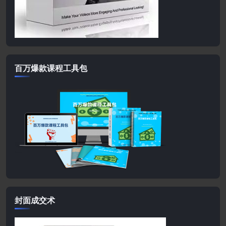
百万爆款课程工具包
封面成交术