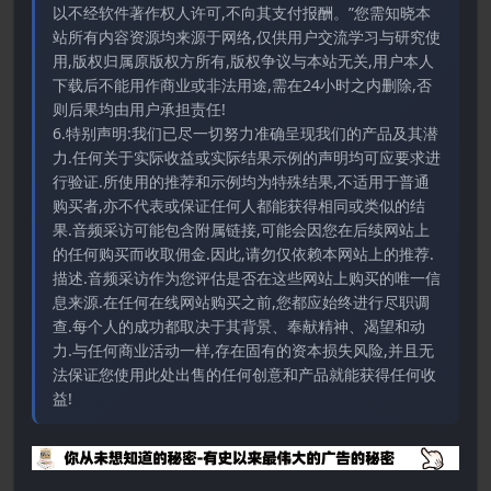
以不经软件著作权人许可,不向其支付报酬。”您需知晓本
站所有内容资源均来源于网络,仅供用户交流学习与研究使
用,版权归属原版权方所有,版权争议与本站无关,用户本人
下载后不能用作商业或非法用途,需在24小时之内删除,否
则后果均由用户承担责任!
6.特别声明:我们已尽一切努力准确呈现我们的产品及其潜
力.任何关于实际收益或实际结果示例的声明均可应要求进
行验证.所使用的推荐和示例均为特殊结果,不适用于普通
购买者,亦不代表或保证任何人都能获得相同或类似的结
果.音频采访可能包含附属链接,可能会因您在后续网站上
的任何购买而收取佣金.因此,请勿仅依赖本网站上的推荐.
描述.音频采访作为您评估是否在这些网站上购买的唯一信
息来源.在任何在线网站购买之前,您都应始终进行尽职调
查.每个人的成功都取决于其背景、奉献精神、渴望和动
力.与任何商业活动一样,存在固有的资本损失风险,并且无
法保证您使用此处出售的任何创意和产品就能获得任何收
益!