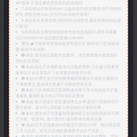
WP版本.不保证兼容您安装的其他源码!
7.本站保证所有源码(WP主题或插件)的完整性,但不含授权
许可.帮助文档.XML文件/PSD/后续升级等!
8.本站相关资源使用7Z的固实压缩技术,建议使用360Zip进
行解压!
9.如果购买后发现资源链接失效或其他疑问,请联系客服
QQ:2690565141或是微信客服:ywb386!
警告:⚠️可能有些资源远超资料原定价,购买请三思,如非必
要,请勿冲动消费.
➊️ 条款:请支持正版软件及图书。肯定和感激作者及发行
商的社会贡献.
➋️ 条款:站点不存储和发布任何版权资料,只在被访客要求
雇佣后才会在其指示下处理要求的相关内容.
➌️ 条款:向博主支付任何费用都意味着在访客的主观意识
下雇佣博主,形成博主受雇于访客的劳务关系.
➍️ 条款:只向有购买正版资料者并限于学习目的且不扩散
者服务,雇佣即表示你认可和满足此要求.
➎ 条款:雇方承诺不恶意雇佣博主从事违法行为[包括但不
限于色情、反动等],否则雇方承担由此引发的后果.
➏️ 条款:博主也不负责鉴别受雇内容之合法性[包括但不限
于分裂、犯罪等], 雇方需自行鉴别和承担相关后果.
❼ 条款:白天完成雇佣内容最迟不超过2小时，晚间最迟第
二天12点前，对无法完成的雇佣要求会给予退款.
❽ 条款:雇佣博主为您从事资料查取服务是收费的，其按