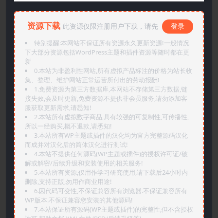
资源下载
此资源仅限注册用户下载，请先
登录
特别提醒:本网站不保证所有资源永久更新资源!一般情况
下大部分资源包括WordPress主题和插件资源等随时都在更
新
0.本站为非盈利性网站,所有虚拟产品标注的价格为站长收
集、整理、维护网站正常运营所付出的劳动报酬!
1.免费资源为第三方数据库,本网站不存储第三方数据,链
接失效,会及时更新,免费资源不提供非会员服务,请勿添加客
服获取更新需求,请悉知!
2.本站所有虚拟数字商品,具有较强的可复制性,可传播性,
所以一经购买,概不退款,请悉知!
3.本站所有WP主题或插件的汉化均为官方完整源码汉化
而成并对汉化后的简体汉化进行测试!
4.本站不提供任何源码(WP主题或插件)的授权许可证/破
解或解密/后续升级和安装使用的相关服务!
5.本站所有资源,仅用作学习研究使用,请下载后24小时内
删除,支持正版,勿用作商业用途!
6.因代码可变性,不保证兼容所有浏览器.不保证兼容所有
WP版本.不保证兼容您安装的其他源码!
7.本站保证所有源码(WP主题或插件)的完整性,但不含授权