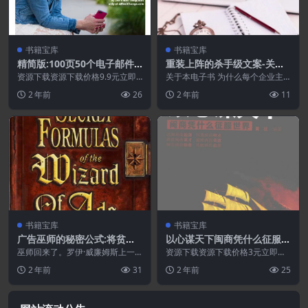
书籍宝库
书籍宝库
精简版:100页50个电子邮件
重装上阵的杀手级文案-关于
模板.PDF
如何撰写畅销文案的高级指
资源下载资源下载价格9.9元立即
关于本电子书 为什么每个企业主
购买特别提醒:本网站不保证所有
南.PDF
都需要掌握文案写作 您想提高销
2 年前
26
2 年前
11
资源永久更新资源!...
售额、节省时间并以闪...
书籍宝库
书籍宝库
广告巫师的秘密公式:将贫民
以心谋天下闽商凭什么征服世
变成王子,将铅变成黄金-Roy
界.PDF
巫师回来了。罗伊·威廉姆斯上一
资源下载资源下载价格3元立即购
H. Williams
本书《广告巫师》的续集提供了更
买 或 ...
2 年前
31
2 年前
25
多关于商业和生活的建...