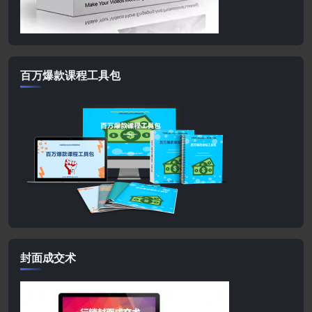
百万爆款课程工具包
封面成交术