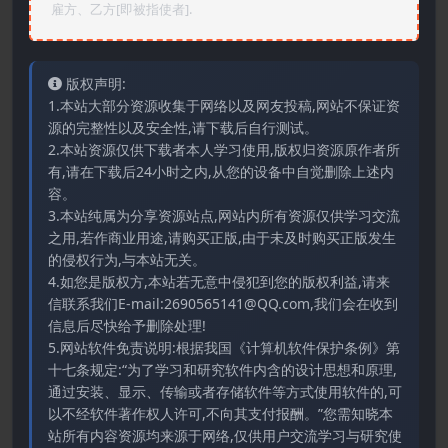
雇方、乙方[即被指使者].
版权声明:
1.本站大部分资源收集于网络以及网友投稿,网站不保证资
源的完整性以及安全性,请下载后自行测试。
2.本站资源仅供下载者本人学习使用,版权归资源原作者所
有,请在下载后24小时之内,从您的设备中自觉删除上述内
容。
3.本站纯属为分享资源站点,网站内所有资源仅供学习交流
之用,若作商业用途,请购买正版,由于未及时购买正版发生
的侵权行为,与本站无关。
4.如您是版权方,本站若无意中侵犯到您的版权利益,请来
信联系我们E-mail:2690565141@QQ.com,我们会在收到
信息后尽快给予删除处理!
5.网站软件免责说明:根据我国《计算机软件保护条例》第
十七条规定:“为了学习和研究软件内含的设计思想和原理,
通过安装、显示、传输或者存储软件等方式使用软件的,可
以不经软件著作权人许可,不向其支付报酬。”您需知晓本
站所有内容资源均来源于网络,仅供用户交流学习与研究使