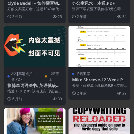
Clyde Bedell – 如何撰写销
办公室风水一本通.PDF
售广告[英文]
好的文案爱好者，这是1940年代
资源下载资源下载价格3元立即购
一个被遗忘的广告人写的经典之
买 或 ...
2 年前
25
2 年前
34
作。Bedell 是...
A区[高清或扫
书籍宝
书籍宝库
描.PDF]
库
Mike Shreeve-12 Week Pla
n To Full -Time Freelancin
撕掉单词语法书, 英语就该这
资源下载资源下载价格9.9元立即
g[12周计划成为全职自由职
购买特别提醒:本网站不保证所有
样学.PDF
描述 1 (p1): 01 认清现实:你正在坚
2 年前
29
资源永久更新资源!...
业者】
持的学习方法可能让你成绩全球垫
6 月前
39
底 ...