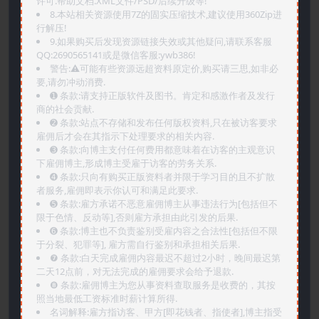
许可.帮助文档.XML文件/PSD/后续升级等!
8.本站相关资源使用7Z的固实压缩技术,建议使用360Zip进
行解压!
9.如果购买后发现资源链接失效或其他疑问,请联系客服
QQ:2690565141或是微信客服:ywb386!
警告:⚠️可能有些资源远超资料原定价,购买请三思,如非必
要,请勿冲动消费.
➊️ 条款:请支持正版软件及图书。肯定和感激作者及发行
商的社会贡献.
➋️ 条款:站点不存储和发布任何版权资料,只在被访客要求
雇佣后才会在其指示下处理要求的相关内容.
➌️ 条款:向博主支付任何费用都意味着在访客的主观意识
下雇佣博主,形成博主受雇于访客的劳务关系.
➍️ 条款:只向有购买正版资料者并限于学习目的且不扩散
者服务,雇佣即表示你认可和满足此要求.
➎ 条款:雇方承诺不恶意雇佣博主从事违法行为[包括但不
限于色情、反动等],否则雇方承担由此引发的后果.
➏️ 条款:博主也不负责鉴别受雇内容之合法性[包括但不限
于分裂、犯罪等], 雇方需自行鉴别和承担相关后果.
❼ 条款:白天完成雇佣内容最迟不超过2小时，晚间最迟第
二天12点前，对无法完成的雇佣要求会给予退款.
❽ 条款:雇佣博主为您从事资料查取服务是收费的，其按
照当地最低工资标准时薪计算所得.
名词解释:雇方指访客、甲方[即花钱者、指使者],博主指受