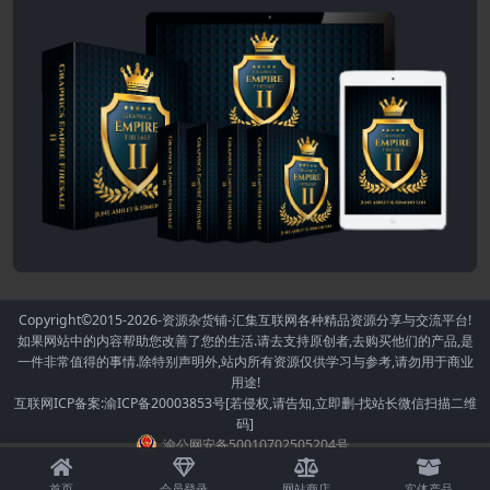
Copyright©2015-2026
-资源杂货铺-汇集互联网各种精品资源分享与交流平台!
如果网站中的内容帮助您改善了您的生活.请去支持原创者,去购买他们的产品,是
一件非常值得的事情.除特别声明外,站内所有资源仅供学习与参考,请勿用于商业
用途!
互联网ICP备案:渝ICP备20003853号[若侵权,请告知,立即删-找站长微信扫描二维
码]
渝公网安备50010702505204号
首页
会员登录
网站商店
实体产品