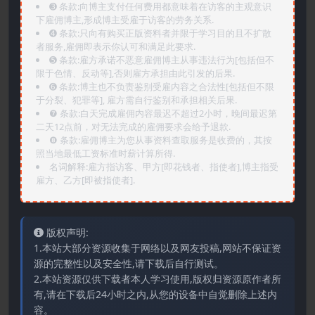
➌️ 条款:向博主支付任何费用都意味着在访客的主观意识
下雇佣博主,形成博主受雇于访客的劳务关系.
➍️ 条款:只向有购买正版资料者并限于学习目的且不扩散
者服务,雇佣即表示你认可和满足此要求.
➎ 条款:雇方承诺不恶意雇佣博主从事违法行为[包括但不
限于色情、反动等],否则雇方承担由此引发的后果.
➏️ 条款:博主也不负责鉴别受雇内容之合法性[包括但不限
于分裂、犯罪等], 雇方需自行鉴别和承担相关后果.
❼ 条款:白天完成雇佣内容最迟不超过2小时，晚间最迟第
二天12点前，对无法完成的雇佣要求会给予退款.
❽ 条款:雇佣博主为您从事资料查取服务是收费的，其按
照当地最低工资标准时薪计算所得.
名词解释:雇方指访客、甲方[即花钱者、指使者],博主指受
雇方、乙方[即被指使者].
版权声明:
1.本站大部分资源收集于网络以及网友投稿,网站不保证资
源的完整性以及安全性,请下载后自行测试。
2.本站资源仅供下载者本人学习使用,版权归资源原作者所
有,请在下载后24小时之内,从您的设备中自觉删除上述内
容。