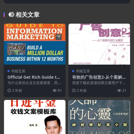
相关文章
书籍宝库
书籍宝库
Official Get Rich Guide to I
有效的广告创意2-从个案解剖
nformation Marketing: Bu
到行业解析.PDF
为什么有些企业主发家致富，而有
资源下载此资源仅限注册用户下
ild a Million Dollar Busines
些企业主却只能勉强度日?因为成
载，请先登录特别提醒:本网站不
2 年前
81
2 年前
21
功不是比别人更努力工...
保证所有资源永久更新资...
s Within 12 Months