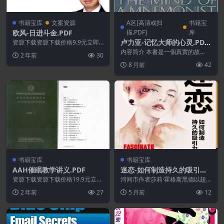
书籍宝库
文案资源
A区[高清或扫
书籍宝
欧风-日进斗金.PDF
描.PDF]
库
卢力亚-记忆大师的心灵.PDF
资源下载资源下载价格9.9元立即
购买 或 &nb...
[繁体版]
内容简介 本書是一個真實的故
2 年前
30
事，內容記述一位大腦異常發達的
8 月前
42
人，擁有驚人的記憶力，...
书籍宝库
书籍宝库
AAH催眠教学讲义.PDF
迷恋-如何制造持久的吸引力.
PDF
资源下载资源下载价格19.9元立即
河间市作者莎莉·霍格斯黑德以超
购买特别提醒:本网站不保证所有
越营销的眼光看待整个世界,她深
2 年前
27
5 月前
12
资源永久更新资源...
入历史案例,行为学和...