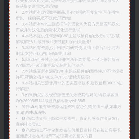
接失效,会及时更新,免费资源不提供非会员服务,请勿添加客
服获取更新需求,请悉知!
2.本站所有虚拟数字商品,具有较强的可复制性,可传播性,
所以一经购买,概不退款,请悉知!
3.本站所有WP主题或插件的汉化均为官方完整源码汉化
而成并对汉化后的简体汉化进行测试!
4.本站不提供任何源码(WP主题或插件)的授权许可证/破
解或解密/后续升级和安装使用的相关服务!
5.本站所有资源,仅用作学习研究使用,请下载后24小时内
删除,支持正版,勿用作商业用途!
6.因代码可变性,不保证兼容所有浏览器.不保证兼容所有
WP版本.不保证兼容您安装的其他源码!
7.本站保证所有源码(WP主题或插件)的完整性,但不含授权
许可.帮助文档.XML文件/PSD/后续升级等!
8.本站相关资源使用7Z的固实压缩技术,建议使用360Zip进
行解压!
9.如果购买后发现资源链接失效或其他疑问,请联系客服
QQ:2690565141或是微信客服:ywb386!
警告:⚠️可能有些资源远超资料原定价,购买请三思,如非必
要,请勿冲动消费.
➊️ 条款:请支持正版软件及图书。肯定和感激作者及发行
商的社会贡献.
➋️ 条款:站点不存储和发布任何版权资料,只在被访客要求
雇佣后才会在其指示下处理要求的相关内容.