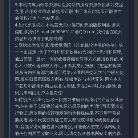
3.本站纯属为分享资源站点,网站内所有资源仅供学习交流
之用,若作商业用途,请购买正版,由于未及时购买正版发生
的侵权行为,与本站无关。
4.如您是版权方,本站若无意中侵犯到您的版权利益,请来
信联系我们E-mail:2690565141@QQ.com,我们会在收到
信息后尽快给予删除处理!
5.网站软件免责说明:根据我国《计算机软件保护条例》第
十七条规定:“为了学习和研究软件内含的设计思想和原理,
通过安装、显示、传输或者存储软件等方式使用软件的,可
以不经软件著作权人许可,不向其支付报酬。”您需知晓本
站所有内容资源均来源于网络,仅供用户交流学习与研究使
用,版权归属原版权方所有,版权争议与本站无关,用户本人
下载后不能用作商业或非法用途,需在24小时之内删除,否
则后果均由用户承担责任!
6.特别声明:我们已尽一切努力准确呈现我们的产品及其潜
力.任何关于实际收益或实际结果示例的声明均可应要求进
行验证.所使用的推荐和示例均为特殊结果,不适用于普通
购买者,亦不代表或保证任何人都能获得相同或类似的结
果.音频采访可能包含附属链接,可能会因您在后续网站上
的任何购买而收取佣金.因此,请勿仅依赖本网站上的推荐.