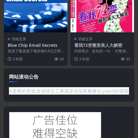
书籍宝库
书籍宝库
Blue Chip Email Secrets
看我72变整形美人大解密
资源下载资源下载价格9.9元立即
内容简介 首先的一句： 对整形持
购买 或 &nb...
完全否定态度的人——因为他们不
2 年前
34
2 年前
33
曾经受外貌缺陷...
网站滚动公告
需要的资源,欢迎提交工单或是添加客服微信:ywb386获取帮助！