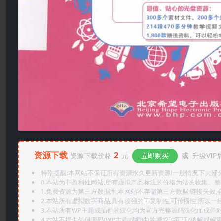
资源下载
2
资源下载价格
元
立即购买
或
升级VIP
特别提醒:本网站不保证所有资源永久更新资源!一般情况下大部分资
0.本站为非盈利性网站,所有虚拟产品标注的价格为站长收集、
1.免费资源为第三方数据库,本网站不存储第三方数据,链接失效,
2.本站所有虚拟数字商品,具有较强的可复制性,可传播性,所以一经
3.本站所有WP主题或插件的汉化均为官方完整源码汉化而成并
4.本站不提供任何源码(WP主题或插件)的授权许可证/破解或解