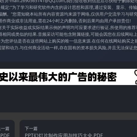
mail:2690565141@QQ.com,我们会在收到信息后尽快给予删除处理
条规定:“为了学习和研究软件内含的设计思想和原理,通过安装、显示、传
报酬。”您需知晓本站所有内容资源均来源于网络,仅供用户交流学习与研究
作商业或非法用途,需在24小时之内删除,否则后果均由用户承担责任!
任何关于实际收益或实际结果示例的声明均可应要求进行验证.所使用的推荐
得相同或类似的结果.音频采访可能包含附属链接,可能会因您在后续网站
访作为您评估是否在这些网站上购买的唯一信息来源.在任何在线网站购买之前
望和动力.与任何商业活动一样,存在固有的资本损失风险,并且无法保证
上一篇
下一篇
PDF
PPT幻灯片制作应用与技巧大全.PDF