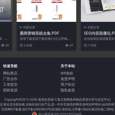
书籍宝库
书籍宝库
墨商营销系统全集.PDF
SEO內容面優化.P
载，请
资源下载资源下载价格9.9元立即购
在技術面的基礎建置好
有资源
买 或 &nb...
學習「內容面」有哪些
30
2 年前
47
1 年前
及其分別的重...
快速导航
关于本站
网站商店
WP条款
广告合作
免责声明
工单提交
用户协议
团购资源
隐私政策
Copyright©2015-2026
-资源杂货铺-汇集互联网各种精品资源分享与交流平台!
.请去支持原创者,去购买他们的产品,是一件非常值得的事情.除特别声明外,站内所有
互联网ICP备案:渝ICP备20003853号[若侵权,请告知,立即删-找站长微信扫描二维码]
渝公网安备50010702505204号