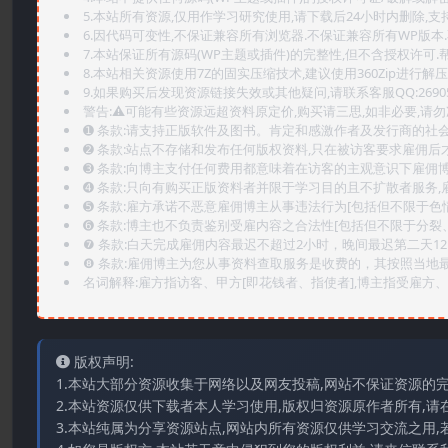
5.本站所有资源,仅用作学习研究使用,请下载后24小时内删除,支
6.因代码可变性,不保证兼容所有浏览器.不保证兼容所有WP版本
7.本站保证所有源码(WP主题或插件)的完整性,但不含授权许可.帮助
8.本站相关资源使用7Z的固实压缩技术,建议使用360Zip进行解压
9.如果购买后发现资源链接失效或其他疑问,请联系客服QQ:2690565
警告:⚠️可能有些资源远超资料原定价,购买请三思,如非必要,请勿
➊️ 条款:请支持正版软件及图书。肯定和感激作者及发行商的社会
➋️ 条款:站点不存储和发布任何版权资料,只在被访客要求雇佣
➌️ 条款:向博主支付任何费用都意味着在访客的主观意识下雇佣
➍️ 条款:只向有购买正版资料者并限于学习目的且不扩散者服务
➎ 条款:雇方承诺不恶意雇佣博主从事违法行为[包括但不限于色
➏️ 条款:博主也不负责鉴别受雇内容之合法性[包括但不限于分裂
❼ 条款:白天完成雇佣内容最迟不超过2小时，晚间最迟第二天1
❽ 条款:雇佣博主为您从事资料查取服务是收费的，其按照当地
名词解释:雇方指访客、甲方[即花钱者、指使者],博主指受雇方、乙
版权声明:
1.本站大部分资源收集于网络以及网友投稿,网站不保证资源的
2.本站资源仅供下载者本人学习使用,版权归资源原作者所有,请
3.本站纯属为分享资源站点,网站内所有资源仅供学习交流之用,