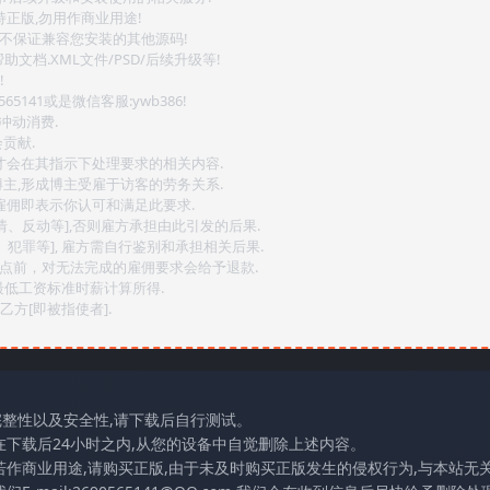
持正版,勿用作商业用途!
.不保证兼容您安装的其他源码!
文档.XML文件/PSD/后续升级等!
!
141或是微信客服:ywb386!
冲动消费.
贡献.
后才会在其指示下处理要求的相关内容.
博主,形成博主受雇于访客的劳务关系.
,雇佣即表示你认可和满足此要求.
情、反动等],否则雇方承担由此引发的后果.
、犯罪等], 雇方需自行鉴别和承担相关后果.
2点前，对无法完成的雇佣要求会给予退款.
最低工资标准时薪计算所得.
方[即被指使者].
完整性以及安全性,请下载后自行测试。
在下载后24小时之内,从您的设备中自觉删除上述内容。
若作商业用途,请购买正版,由于未及时购买正版发生的侵权行为,与本站无