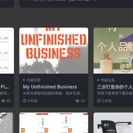
书籍宝库
书籍宝库
 Pla
My Unfinished Business
三步打造你的个人
cing
指南.PDF
即购买
从商业冒险到结婚和离婚，我未完成的
资源下载资源下载价格
职业
永久更
事业，涵盖了广泛的主题在短的自传体
买 或 ...
29
2 年前
14
2 年前
散文形式。