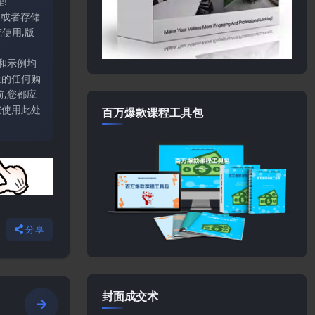
!
输或者存储
使用,版
和示例均
上的任何购
,您都应
您使用此处
百万爆款课程工具包
分享
封面成交术