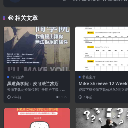
相关文章
书籍宝库
书籍宝库
黑道商学院：麦可法兰杰斯
Mike Shreeve-12 Week
n To Full -Time Freelan
资源下载此资源仅限注册用户下载，请
资源下载资源下载价格9.9元立
[12周计划成为全职自由
先登录特别提醒:本网站不保证所有资源
特别提醒:本网站不保证所有资源
2 年前
106
2 年前
永久更新资...
新资源!...
者】