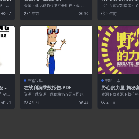
he Ultimate No 
载，请
资源下载此资源仅限注册用户下载，请
《百万富翁制造者》又
ed Kick Butt Ta
有资源
先登录特别提醒:本网站不保证所有资源
迪重温鲜为人知的，利
27
1 年前
30
2 年前
永久更新资...
件策略，继...
ners Guide to E
y Growth and Pr
书籍宝库
书籍宝库
畅销
在线利润乘数报告.PDF
野心的力量-揭秘
默默做的事.PDF
节省时
资源下载资源下载价格19.9元立即购买
资源下载资源下载价格
务吗？
特别提醒:本网站不保证所有资源永久更
买 或 ...
34
2 年前
23
2 年前
新资源...