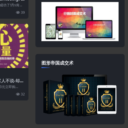
Holds Barr
成功了!丹s肯尼
ke No Priso
润证明的直接邮
39
xtraordinar
ofits
图形帝国成交术
富人不说-却在
3元立即购
32