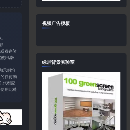
视频广告模板
关。
!
输或者存储
使用,版
绿屏背景实验室
和示例均
上的任何购
,您都应
您使用此处