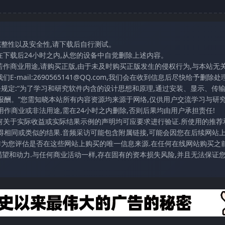
完整性以及安全性,请下载后自行测试。
在下载后24小时之内,从您的设备中自觉删除上述内容。
若作商业用途,请购买正版,由于未及时购买正版发生的侵权行为,与本站无
mail:2690565141@QQ.com,我们会在收到信息后尽快给予删除处理
条规定:“为了学习和研究软件内含的设计思想和原理,通过安装、显示、传
报酬。”您需知晓本站所有内容资源均来源于网络,仅供用户交流学习与研究
作商业或非法用途,需在24小时之内删除,否则后果均由用户承担责任!
任何关于实际收益或实际结果示例的声明均可应要求进行验证.所使用的推荐
得相同或类似的结果.音频采访可能包含附属链接,可能会因您在后续网站
访作为您评估是否在这些网站上购买的唯一信息来源.在任何在线网站购买之前
望和动力.与任何商业活动一样,存在固有的资本损失风险,并且无法保证