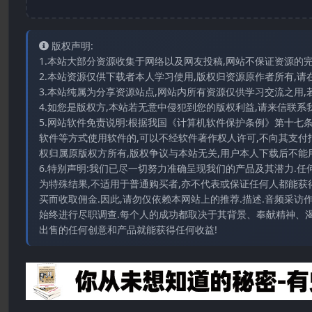
版权声明:
1.本站大部分资源收集于网络以及网友投稿,网站不保证资源的
2.本站资源仅供下载者本人学习使用,版权归资源原作者所有,请
3.本站纯属为分享资源站点,网站内所有资源仅供学习交流之用,
4.如您是版权方,本站若无意中侵犯到您的版权利益,请来信联系我们E-
5.网站软件免责说明:根据我国《计算机软件保护条例》第十七
软件等方式使用软件的,可以不经软件著作权人许可,不向其支付
权归属原版权方所有,版权争议与本站无关,用户本人下载后不能用
6.特别声明:我们已尽一切努力准确呈现我们的产品及其潜力.
为特殊结果,不适用于普通购买者,亦不代表或保证任何人都能获
买而收取佣金.因此,请勿仅依赖本网站上的推荐.描述.音频采
始终进行尽职调查.每个人的成功都取决于其背景、奉献精神、渴
出售的任何创意和产品就能获得任何收益!