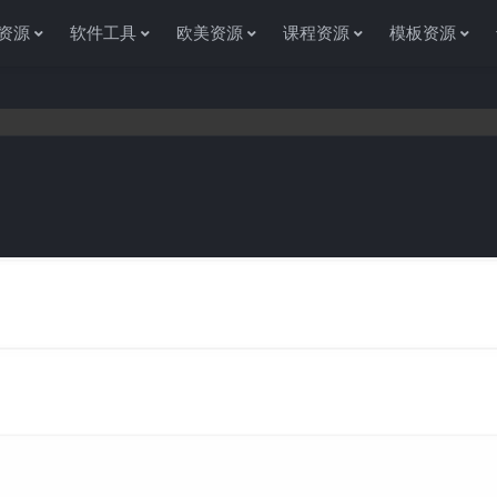
资源
软件工具
欧美资源
课程资源
模板资源
感谢您访问资源杂货铺获取各种信息资源!如果遇到