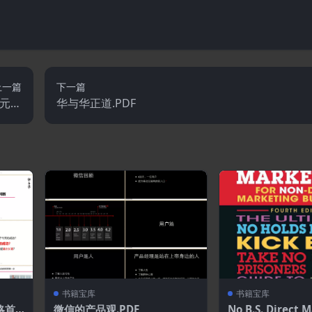
上一篇
下一篇
0元课
华与华正道.PDF
程
书籍宝库
书籍宝库
略首
微信的产品观.PDF
No B.S. Direct M