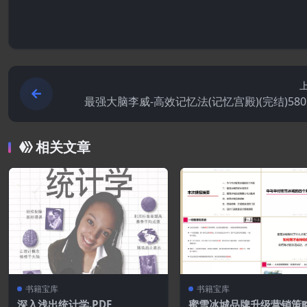
最强大脑李威-高效记忆法(记忆宫殿)(完结)58
相关文章
书籍宝库
书籍宝库
深入浅出统计学.PDF
蜜雪冰城品牌升级营销策