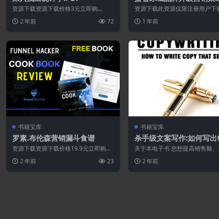
次提案.PDF
资源下载资源下载价格3元立即购
资源下载此资源仅限注册用户下
买 或 ...
先登录特别提醒:本网站不保证所
2 年前
72
1 年前
永久更新资...
书籍宝库
书籍宝库
罗素.布伦森营销漏斗食谱
杀手级文案写作:如何写出
的文案.PDF
资源下载资源下载价格19.9元立即购
关于本电子书 您想提高销售额、
买 或 &n...
间并以闪电般的速度发展您的业
2 年前
23
2 年前
好的文案...