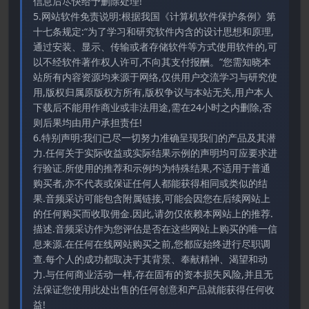
信息后尽快给予删除处理!
5.网站软件免责说明:根据我国《计算机软件保护条例》第
十七条规定:“为了学习和研究软件内含的设计思想和原理,
通过安装、显示、传输或者存储软件等方式使用软件的,可
以不经软件著作权人许可,不向其支付报酬。”您需知晓本
站所有内容资源均来源于网络,仅供用户交流学习与研究使
用,版权归属原版权方所有,版权争议与本站无关,用户本人
下载后不能用作商业或非法用途,需在24小时之内删除,否
则后果均由用户承担责任!
6.特别声明:我们已尽一切努力准确呈现我们的产品及其潜
力.任何关于实际收益或实际结果示例的声明均可应要求进
行验证.所使用的推荐和示例均为特殊结果,不适用于普通
购买者,亦不代表或保证任何人都能获得相同或类似的结
果.音频采访可能包含附属链接,可能会因您在后续网站上
的任何购买而收取佣金.因此,请勿仅依赖本网站上的推荐.
描述.音频采访作为您评估是否在这些网站上购买的唯一信
息来源.在任何在线网站购买之前,您都应始终进行尽职调
查.每个人的成功都取决于其背景、奉献精神、渴望和动
力.与任何商业活动一样,存在固有的资本损失风险,并且无
法保证您使用此处出售的任何创意和产品就能获得任何收
益!