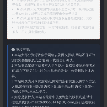
➏️ 条款:博主也不负责鉴别受雇内容之合法性[包括但不限
于分裂、犯罪等], 雇方需自行鉴别和承担相关后果.
❼ 条款:白天完成雇佣内容最迟不超过2小时，晚间最迟第
二天12点前，对无法完成的雇佣要求会给予退款.
❽ 条款:雇佣博主为您从事资料查取服务是收费的，其按
照当地最低工资标准时薪计算所得.
名词解释:雇方指访客、甲方[即花钱者、指使者],博主指受
雇方、乙方[即被指使者].
版权声明:
1.本站大部分资源收集于网络以及网友投稿,网站不保证资
源的完整性以及安全性,请下载后自行测试。
2.本站资源仅供下载者本人学习使用,版权归资源原作者所
有,请在下载后24小时之内,从您的设备中自觉删除上述内
容。
3.本站纯属为分享资源站点,网站内所有资源仅供学习交流
之用,若作商业用途,请购买正版,由于未及时购买正版发生
的侵权行为,与本站无关。
4.如您是版权方,本站若无意中侵犯到您的版权利益,请来
信联系我们E-mail:2690565141@QQ.com,我们会在收到