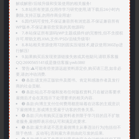
解或解密/后续升级和安装使用的相关服务!
5.本站所有资源,仅用作学习研究使用,请下载后24小时内
删除,支持正版,勿用作商业用途!
6.因代码可变性,不保证兼容所有浏览器.不保证兼容所有
WP版本.不保证兼容您安装的其他源码!
7.本站保证所有源码(WP主题或插件)的完整性,但不含授权
许可.帮助文档.XML文件/PSD/后续升级等!
8.本站相关资源使用7Z的固实压缩技术,建议使用360Zip进
行解压!
9.如果购买后发现资源链接失效或其他疑问,请联系客服
QQ:2690565141或是微信客服:ywb386!
警告:⚠️可能有些资源远超资料原定价,购买请三思,如非必
要,请勿冲动消费.
➊️ 条款:请支持正版软件及图书。肯定和感激作者及发行
商的社会贡献.
➋️ 条款:站点不存储和发布任何版权资料,只在被访客要求
雇佣后才会在其指示下处理要求的相关内容.
➌️ 条款:向博主支付任何费用都意味着在访客的主观意识
下雇佣博主,形成博主受雇于访客的劳务关系.
➍️ 条款:只向有购买正版资料者并限于学习目的且不扩散
者服务,雇佣即表示你认可和满足此要求.
➎ 条款:雇方承诺不恶意雇佣博主从事违法行为[包括但不
限于色情、反动等],否则雇方承担由此引发的后果.