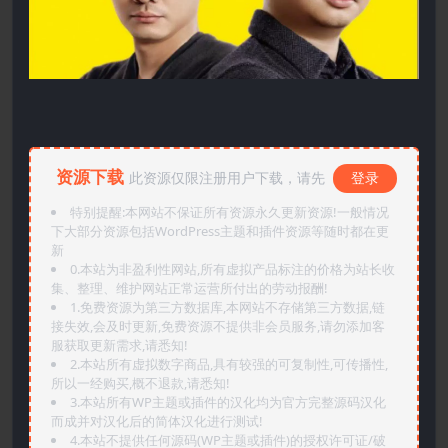
资源下载
此资源仅限注册用户下载，请先
登录
特别提醒:本网站不保证所有资源永久更新资源!一般情况
下大部分资源包括WordPress主题和插件资源等随时都在更
新
0.本站为非盈利性网站,所有虚拟产品标注的价格为站长收
集、整理、维护网站正常运营所付出的劳动报酬!
1.免费资源为第三方数据库,本网站不存储第三方数据,链
接失效,会及时更新,免费资源不提供非会员服务,请勿添加客
服获取更新需求,请悉知!
2.本站所有虚拟数字商品,具有较强的可复制性,可传播性,
所以一经购买,概不退款,请悉知!
3.本站所有WP主题或插件的汉化均为官方完整源码汉化
而成并对汉化后的简体汉化进行测试!
4.本站不提供任何源码(WP主题或插件)的授权许可证/破