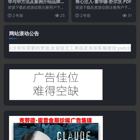
华与华方法及案例介绍品牌手
将心注入-霍华德·舒尔茨.PDF
册
资源下载此资源仅限注册用户下
资源下载此资源仅限注册用户下
载，请先登录特别提醒:本网站不
载，请先登录特别提醒:本网站不
2 年前
25
2 年前
31
保证所有资源永久更新资...
保证所有资源永久更新资...
网站滚动公告
你需要的资源,欢迎提交工单或是添加客服微信:ywb386获取帮助