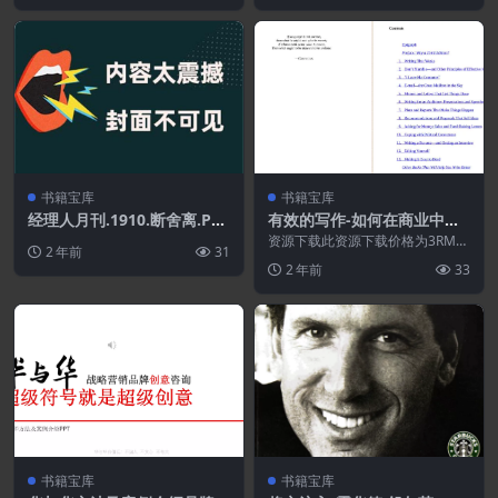
书籍宝库
书籍宝库
经理人月刊.1910.断舍离.PD
有效的写作-如何在商业中进
F
行有效沟通.PDF
资源下载此资源下载价格为3RMB
2 年前
31
立即购买（VIP免费）立即升级特
2 年前
33
别提醒:本网站不...
书籍宝库
书籍宝库