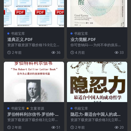
书籍宝库
书籍宝库
道典正义.PDF
业力觉醒.PDF
资源下载资源下载价格19.9元立即
你可曾纳闷──为何不幸的俱乐部
购买 或 &n...
临到我的头顶？想得幸福、远离悲
2 年前
36
4 月前
33
伤不能靠自己决定吗？...
书籍宝库
文案资源
书籍宝库
罗伯特科利尔信书-罗伯特·科
隐忍力-最适合中国人的成功
利尔.PDF
哲学.PDF
资源下载资源下载价格3元立即购
资源下载资源下载价格3元立即购
买 或 ...
买 或 ...
2 年前
51
2 年前
20