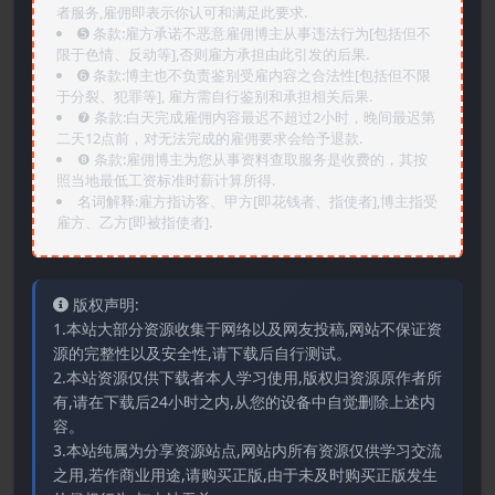
者服务,雇佣即表示你认可和满足此要求.
➎ 条款:雇方承诺不恶意雇佣博主从事违法行为[包括但不
限于色情、反动等],否则雇方承担由此引发的后果.
➏️ 条款:博主也不负责鉴别受雇内容之合法性[包括但不限
于分裂、犯罪等], 雇方需自行鉴别和承担相关后果.
❼ 条款:白天完成雇佣内容最迟不超过2小时，晚间最迟第
二天12点前，对无法完成的雇佣要求会给予退款.
❽ 条款:雇佣博主为您从事资料查取服务是收费的，其按
照当地最低工资标准时薪计算所得.
名词解释:雇方指访客、甲方[即花钱者、指使者],博主指受
雇方、乙方[即被指使者].
版权声明:
1.本站大部分资源收集于网络以及网友投稿,网站不保证资
源的完整性以及安全性,请下载后自行测试。
2.本站资源仅供下载者本人学习使用,版权归资源原作者所
有,请在下载后24小时之内,从您的设备中自觉删除上述内
容。
3.本站纯属为分享资源站点,网站内所有资源仅供学习交流
之用,若作商业用途,请购买正版,由于未及时购买正版发生