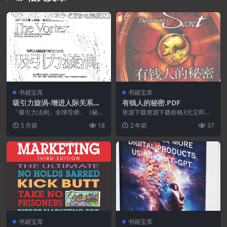
书籍宝库
书籍宝库
吸引力旋涡-增进人际关系的
有钱人的秘密.PDF
吸引力法.PDF
「吸引力法则」全球导师、《秘
资源下载资源下载价格3元立即购
密》的思想源头 长踞纽约时报周
买 或 ...
5 月前
18
2 年前
37
报排行榜.亚马逊心灵类...
书籍宝库
书籍宝库