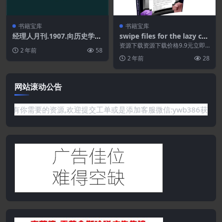
书籍宝库
书籍宝库
经理人月刊.1907.向历史学职
swipe files for the lazy co
场生存术.PDF
pywriter.PDF
资源下载资源下载价格9.9元立即
2 年前
58
购买特别提醒:本网站不保证所有
2 年前
28
资源永久更新资源!...
网站滚动公告
要的资源,欢迎提交工单或是添加客服微信:ywb386获取帮助！