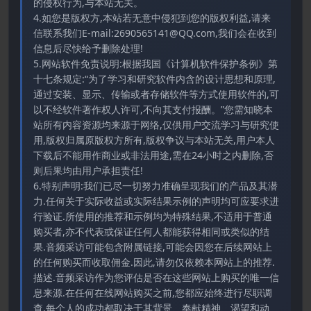
的侵权行为,与本站无关。
4.如您是版权方,本站若无意中侵犯到您的版权利益,请来
信联系我们E-mail:2690565141@QQ.com,我们会在收到
信息后尽快给予删除处理!
5.网站软件免责说明:根据我国《计算机软件保护条例》第
十七条规定:“为了学习和研究软件内含的设计思想和原理,
通过安装、显示、传输或者存储软件等方式使用软件的,可
以不经软件著作权人许可,不向其支付报酬。”您需知晓本
站所有内容资源均来源于网络,仅供用户交流学习与研究使
用,版权归属原版权方所有,版权争议与本站无关,用户本人
下载后不能用作商业或非法用途,需在24小时之内删除,否
则后果均由用户承担责任!
6.特别声明:我们已尽一切努力准确呈现我们的产品及其潜
力.任何关于实际收益或实际结果示例的声明均可应要求进
行验证.所使用的推荐和示例均为特殊结果,不适用于普通
购买者,亦不代表或保证任何人都能获得相同或类似的结
果.音频采访可能包含附属链接,可能会因您在后续网站上
的任何购买而收取佣金.因此,请勿仅依赖本网站上的推荐.
描述.音频采访作为您评估是否在这些网站上购买的唯一信
息来源.在任何在线网站购买之前,您都应始终进行尽职调
查.每个人的成功都取决于其背景、奉献精神、渴望和动