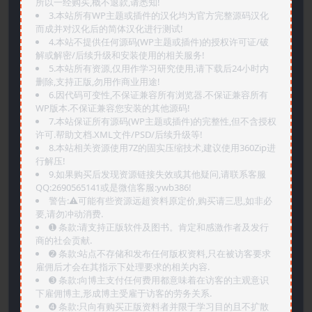
所以一经购买,概不退款,请悉知!
3.本站所有WP主题或插件的汉化均为官方完整源码汉化
而成并对汉化后的简体汉化进行测试!
4.本站不提供任何源码(WP主题或插件)的授权许可证/破
解或解密/后续升级和安装使用的相关服务!
5.本站所有资源,仅用作学习研究使用,请下载后24小时内
删除,支持正版,勿用作商业用途!
6.因代码可变性,不保证兼容所有浏览器.不保证兼容所有
WP版本.不保证兼容您安装的其他源码!
7.本站保证所有源码(WP主题或插件)的完整性,但不含授权
许可.帮助文档.XML文件/PSD/后续升级等!
8.本站相关资源使用7Z的固实压缩技术,建议使用360Zip进
行解压!
9.如果购买后发现资源链接失效或其他疑问,请联系客服
QQ:2690565141或是微信客服:ywb386!
警告:⚠️可能有些资源远超资料原定价,购买请三思,如非必
要,请勿冲动消费.
➊️ 条款:请支持正版软件及图书。肯定和感激作者及发行
商的社会贡献.
➋️ 条款:站点不存储和发布任何版权资料,只在被访客要求
雇佣后才会在其指示下处理要求的相关内容.
➌️ 条款:向博主支付任何费用都意味着在访客的主观意识
下雇佣博主,形成博主受雇于访客的劳务关系.
➍️ 条款:只向有购买正版资料者并限于学习目的且不扩散