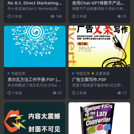
No B.S. Direct Marketing:
使用Chat-GPT将数字产品销
The Ultimate No Holds Ba
量增加3倍的9种方法.PDF
丹·s·肯尼迪(Dan S. Kennedy)鼓励
将数字产品销量增加 3 倍的 9 种方
rred Kick Butt Take No Pri
营销人员大幅简化他们的营销，
法 使用聊天 GPT 这不仅仅是提示
2 年前
146
2 年前
35
重...
列表或...
soners Direct Marketing f
or Non-Direct Marketing
Businesses
书籍宝库
书籍宝库
文案资源
席尔瓦方法工作手册.PDF [英
广告文案写作.PDF
语]
本文档概述了席尔瓦方法 (Silva M
资源下载资源下载价格2元立即购
ethod) 的课程，概述了其核心价
买 或 ...
1 年前
25
2 年前
17
值观...