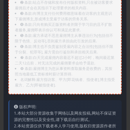
➋️ 条款:站点不存储和发布任何版权资料,只在被访客要求
雇佣后才会在其指示下处理要求的相关内容.
➌️ 条款:向博主支付任何费用都意味着在访客的主观意识
下雇佣博主,形成博主受雇于访客的劳务关系.
➍️ 条款:只向有购买正版资料者并限于学习目的且不扩散
者服务,雇佣即表示你认可和满足此要求.
➎ 条款:雇方承诺不恶意雇佣博主从事违法行为[包括但不
限于色情、反动等],否则雇方承担由此引发的后果.
➏️ 条款:博主也不负责鉴别受雇内容之合法性[包括但不限
于分裂、犯罪等], 雇方需自行鉴别和承担相关后果.
❼ 条款:白天完成雇佣内容最迟不超过2小时，晚间最迟第
二天12点前，对无法完成的雇佣要求会给予退款.
❽ 条款:雇佣博主为您从事资料查取服务是收费的，其按
照当地最低工资标准时薪计算所得.
名词解释:雇方指访客、甲方[即花钱者、指使者],博主指受
雇方、乙方[即被指使者].
版权声明:
1.本站大部分资源收集于网络以及网友投稿,网站不保证资
源的完整性以及安全性,请下载后自行测试。
2.本站资源仅供下载者本人学习使用,版权归资源原作者所