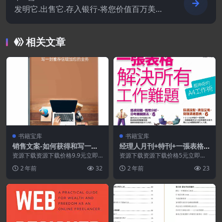
发明它.出售它.存入银行-将您价值百万美元
的想法变成现实.PDF
相关文章
书籍宝库
书籍宝库
销售文案-如何获得和写一封
经理人月刊+特刊+一張表格
推荐信增加您的业务
解決所有工作難題.PDF
资源下载资源下载价格9.9元立即
资源下载资源下载价格5元立即购
购买特别提醒:本网站不保证所有
买特别提醒:本网站不保证所有资
2 年前
32
2 年前
23
资源永久更新资源!...
源永久更新资源!一般...