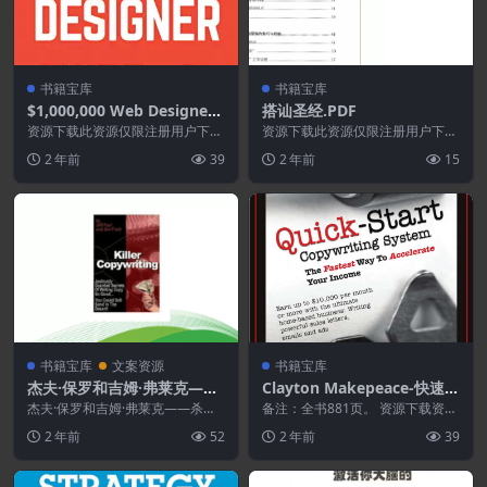
书籍宝库
书籍宝库
$1,000,000 Web Designer
搭讪圣经.PDF
Guide A Practical Guide fo
资源下载此资源仅限注册用户下
资源下载此资源仅限注册用户下
r Wealth and Freedom as
载，请先登录特别提醒:本网站不
载，请先登录特别提醒:本网站不
2 年前
39
2 年前
15
保证所有资源永久更新资...
保证所有资源永久更新资...
an Online Freelancer-Fox
Web School.epub
书籍宝库
文案资源
书籍宝库
杰夫·保罗和吉姆·弗莱克——
Clayton Makepeace-快速启
杀手文案电子书
动文案系统.PDF
杰夫·保罗和吉姆·弗莱克——杀手
备注：全书881页。 资源下载资源
文案电子书 “发现一个神奇的公
下载价格199元立即购买特别提醒:
2 年前
52
2 年前
39
式，即使是文盲辍学...
本网站不保证...