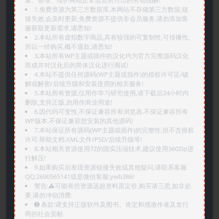
1.免费资源为第三方数据库,本网站不存储第三方数据,链
接失效,会及时更新,免费资源不提供非会员服务,请勿添加客
服获取更新需求,请悉知!
2.本站所有虚拟数字商品,具有较强的可复制性,可传播性,
所以一经购买,概不退款,请悉知!
3.本站所有WP主题或插件的汉化均为官方完整源码汉化
而成并对汉化后的简体汉化进行测试!
4.本站不提供任何源码(WP主题或插件)的授权许可证/破
解或解密/后续升级和安装使用的相关服务!
5.本站所有资源,仅用作学习研究使用,请下载后24小时内
删除,支持正版,勿用作商业用途!
6.因代码可变性,不保证兼容所有浏览器.不保证兼容所有
WP版本.不保证兼容您安装的其他源码!
7.本站保证所有源码(WP主题或插件)的完整性,但不含授权
许可.帮助文档.XML文件/PSD/后续升级等!
8.本站相关资源使用7Z的固实压缩技术,建议使用360Zip进
行解压!
9.如果购买后发现资源链接失效或其他疑问,请联系客服
QQ:2690565141或是微信客服:ywb386!
警告:⚠️可能有些资源远超资料原定价,购买请三思,如非必
要,请勿冲动消费.
➊️ 条款:请支持正版软件及图书。肯定和感激作者及发行
商的社会贡献.