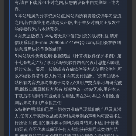
有,请在下载后24小时之内,从您的设备中自觉删除上述内
容。
3.本站纯属为分享资源站点,网站内所有资源仅供学习交流
之用,若作商业用途,请购买正版,由于未及时购买正版发生
的侵权行为,与本站无关。
4.如您是版权方,本站若无意中侵犯到您的版权利益,请来
信联系我们E-mail:2690565141@QQ.com,我们会在收到
信息后尽快给予删除处理!
5.网站软件免责说明:根据我国《计算机软件保护条例》第
十七条规定:“为了学习和研究软件内含的设计思想和原理,
通过安装、显示、传输或者存储软件等方式使用软件的,可
以不经软件著作权人许可,不向其支付报酬。”您需知晓本
站所有内容资源均来源于网络,仅供用户交流学习与研究使
用,版权归属原版权方所有,版权争议与本站无关,用户本人
下载后不能用作商业或非法用途,需在24小时之内删除,否
则后果均由用户承担责任!
6.特别声明:我们已尽一切努力准确呈现我们的产品及其潜
力.任何关于实际收益或实际结果示例的声明均可应要求进
行验证.所使用的推荐和示例均为特殊结果,不适用于普通
购买者,亦不代表或保证任何人都能获得相同或类似的结
果.音频采访可能包含附属链接,可能会因您在后续网站上