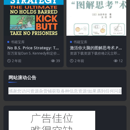
书籍宝库
书籍宝库
No B.S. Price Strategy: Th
激活你大脑的图解思考术.PD
e Ultimate No Holds Barre
F
百万富翁Dan S. Kennedy和定价/
资源下载资源下载价格2元立即购
d Kick Butt Take No Priso
营销战略家Jason Marrs使小...
买 或 ...
2 年前
39
2 年前
12
ner Guide to Profits, Pow
er, and Prosperity
网站滚动公告
您访问资源杂货铺获取各种信息资源!如果遇到任何问题或是网站没有你