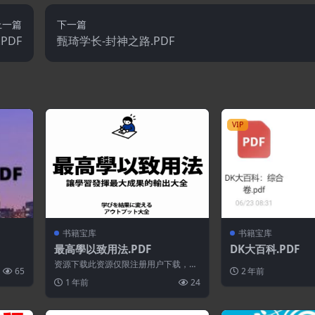
上一篇
下一篇
PDF
甄琦学长-封神之路.PDF
VIP
书籍宝库
书籍宝库
最高學以致用法.PDF
DK大百科.PDF
资源下载此资源仅限注册用户下载，请
65
2 年前
先登录特别提醒:本网站不保证所有资源
1 年前
24
永久更新资...