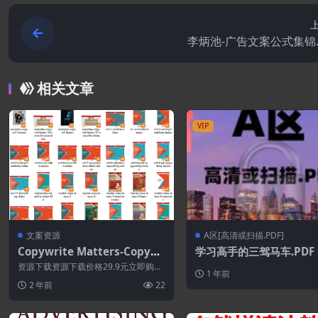
李炳池-广告文案公式集锦.
相关文章
VIP
文案资源
A区[高清或扫描.PDF]
Copywrite Matters-Copywr
学习高手的三驾马车.PDF
iting Master Class
资源下载资源下载价格29.9元立即购
1 年前
买 或 &n...
2 年前
22