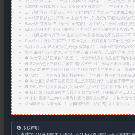
1.免费资源为第三方数据库,本网站不存储第三方数据,链接失效,
2.本站所有虚拟数字商品,具有较强的可复制性,可传播性,所以一经
3.本站所有WP主题或插件的汉化均为官方完整源码汉化而成并
4.本站不提供任何源码(WP主题或插件)的授权许可证/破解或解
5.本站所有资源,仅用作学习研究使用,请下载后24小时内删除,支
6.因代码可变性,不保证兼容所有浏览器.不保证兼容所有WP版本
7.本站保证所有源码(WP主题或插件)的完整性,但不含授权许可.帮助
8.本站相关资源使用7Z的固实压缩技术,建议使用360Zip进行解压
9.如果购买后发现资源链接失效或其他疑问,请联系客服QQ:2690565
警告:⚠️可能有些资源远超资料原定价,购买请三思,如非必要,请勿
➊️ 条款:请支持正版软件及图书。肯定和感激作者及发行商的社会
➋️ 条款:站点不存储和发布任何版权资料,只在被访客要求雇佣
➌️ 条款:向博主支付任何费用都意味着在访客的主观意识下雇佣
➍️ 条款:只向有购买正版资料者并限于学习目的且不扩散者服务
➎ 条款:雇方承诺不恶意雇佣博主从事违法行为[包括但不限于色
➏️ 条款:博主也不负责鉴别受雇内容之合法性[包括但不限于分裂
❼ 条款:白天完成雇佣内容最迟不超过2小时，晚间最迟第二天1
❽ 条款:雇佣博主为您从事资料查取服务是收费的，其按照当地
名词解释:雇方指访客、甲方[即花钱者、指使者],博主指受雇方、乙
版权声明:
1.本站大部分资源收集于网络以及网友投稿,网站不保证资源的