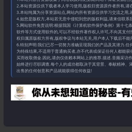
2.本站资源仅供下载者本人学习使用,版权归资源原作者所有,请
3.本站纯属为分享资源站点,网站内所有资源仅供学习交流之用,
4.如您是版权方,本站若无意中侵犯到您的版权利益,请来信联系我们E-
5.网站软件免责说明:根据我国《计算机软件保护条例》第十七
软件等方式使用软件的,可以不经软件著作权人许可,不向其支付
权归属原版权方所有,版权争议与本站无关,用户本人下载后不能用
6.特别声明:我们已尽一切努力准确呈现我们的产品及其潜力.
为特殊结果,不适用于普通购买者,亦不代表或保证任何人都能获
买而收取佣金.因此,请勿仅依赖本网站上的推荐.描述.音频采
始终进行尽职调查.每个人的成功都取决于其背景、奉献精神、渴
出售的任何创意和产品就能获得任何收益!