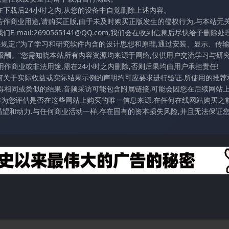
在下载后24小时之内,从您的设备中自觉删除上述内容。
若作商业用途,请购买正版,由于未及时购买正版发生的侵权行为,与本站无
mail:2690565141@QQ.com,我们会在收到信息后尽快给予删除处理
条规定:“为了学习和研究软件内含的设计思想和原理,通过安装、显示、传
报酬。”您需知晓本站所有内容资源均来源于网络,仅供用户交流学习与研究
作商业或非法用途,需在24小时之内删除,否则后果均由用户承担责任!
任何关于实际收益或实际结果示例的声明均可应要求进行验证.所使用的推荐
得相同或类似的结果.音频采访可能包含附属链接,可能会因您在后续网站
访作为您评估是否在这些网站上购买的唯一信息来源.在任何在线网站购买之前
望和动力.与任何商业活动一样,存在固有的资本损失风险,并且无法保证