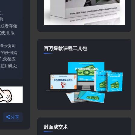
关。
!
输或者存储
使用,版
和示例均
百万爆款课程工具包
上的任何购
,您都应
您使用此处
分享
封面成交术