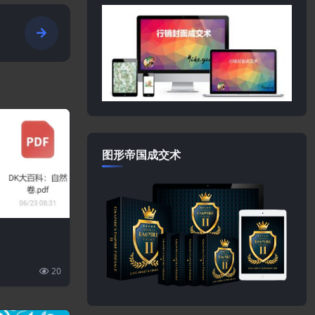
图形帝国成交术
20