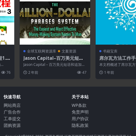
全球互联网资源库
文案资源
书籍宝库
.2.
Jason Capital–百万美元短语
席尔瓦方法工作手册.
和追加销售.金钱.权力和地位的
语]
购
Jason Capital – 百万美元短语和追加销
本文档概述了席尔瓦方法 (S
27个秘密 (VIP)
售，金钱、权力和地位的 27...
d) 的课程，概述了其核
76
2 年前
47
1 年前
快速导航
关于本站
网站商店
WP条款
广告合作
免责声明
工单提交
用户协议
团购资源
隐私政策