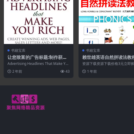
书籍宝库
书籍宝库
让您致富的广告标题:制作获奖
赖世雄英语自然拼读法教程1
广告、网页、销售信等.PDF
3.PDF
Advertising Headlines That Make You
资源下载资源下载价格3元立即
Rich...
买 或 ...
2 年前
43
1 年前