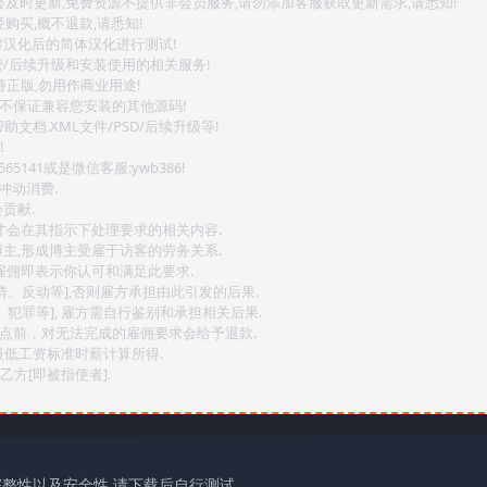
会及时更新,免费资源不提供非会员服务,请勿添加客服获取更新需求,请悉知!
购买,概不退款,请悉知!
对汉化后的简体汉化进行测试!
密/后续升级和安装使用的相关服务!
持正版,勿用作商业用途!
.不保证兼容您安装的其他源码!
文档.XML文件/PSD/后续升级等!
!
141或是微信客服:ywb386!
冲动消费.
贡献.
后才会在其指示下处理要求的相关内容.
博主,形成博主受雇于访客的劳务关系.
,雇佣即表示你认可和满足此要求.
情、反动等],否则雇方承担由此引发的后果.
、犯罪等], 雇方需自行鉴别和承担相关后果.
2点前，对无法完成的雇佣要求会给予退款.
最低工资标准时薪计算所得.
方[即被指使者].
完整性以及安全性,请下载后自行测试。