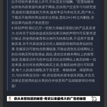
以不经软件著作权人许可,不向其支付报酬。”您需知晓本
站所有内容资源均来源于网络,仅供用户交流学习与研究使
用,版权归属原版权方所有,版权争议与本站无关,用户本人
下载后不能用作商业或非法用途,需在24小时之内删除,否
则后果均由用户承担责任!
6.特别声明:我们已尽一切努力准确呈现我们的产品及其潜
力.任何关于实际收益或实际结果示例的声明均可应要求进
行验证.所使用的推荐和示例均为特殊结果,不适用于普通
购买者,亦不代表或保证任何人都能获得相同或类似的结
果.音频采访可能包含附属链接,可能会因您在后续网站上
的任何购买而收取佣金.因此,请勿仅依赖本网站上的推荐.
描述.音频采访作为您评估是否在这些网站上购买的唯一信
息来源.在任何在线网站购买之前,您都应始终进行尽职调
查.每个人的成功都取决于其背景、奉献精神、渴望和动
力.与任何商业活动一样,存在固有的资本损失风险,并且无
法保证您使用此处出售的任何创意和产品就能获得任何收
益!