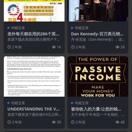
书籍宝库
书籍宝库
老外每天都在用的286个英语
Dan Kennedy-百万美元销售
关键句型.PDF
信
资源下载此资源仅限注册用户下
丹·肯尼迪（Dan Kennedy），这
载，请先登录特别提醒:本网站不
里是他收集的一些“百万美元销售
2 年前
16
2 年前
28
保证所有资源永久更新资...
信”的集合...
书籍宝库
书籍宝库
UNDERSTANDING THE VAL
被动收入的力量:让您的钱为
UE OF YOUR TIME[了解时
您服务.PDF
资源下载资源下载价格9.9元立即
关于本电子书 制定一个长期的、
间的价值]
购买特别提醒:本网站不保证所有
轻松的财富积累计划，让您永远摆
2 年前
39
2 年前
48
资源永久更新资源!...
脱办公室隔间 Ent...