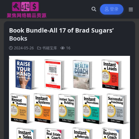
登录
Book Bundle-All 17 of Brad Sugars’
Books
2024-05-26
书籍宝库
16