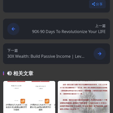
分享
上一篇
90X-90 Days To Revolutionize Your LIFE
下一篇
30X Wealth: Build Passive Income | Lever
age Investing | Learn the Right Steps to
Building Wealth
相关文章