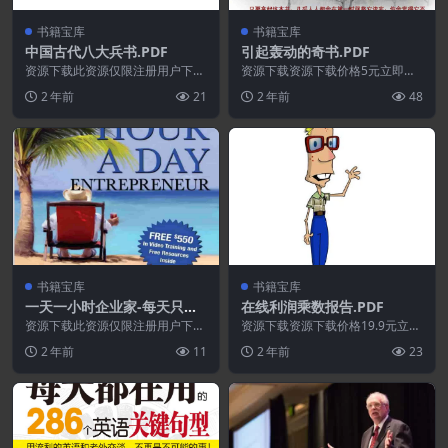
书籍宝库
书籍宝库
中国古代八大兵书.PDF
引起轰动的奇书.PDF
资源下载此资源仅限注册用户下
资源下载资源下载价格5元立即购
载，请先登录特别提醒:本网站不
买 或 ...
2 年前
21
2 年前
48
保证所有资源永久更新资...
书籍宝库
书籍宝库
一天一小时企业家-每天只专
在线利润乘数报告.PDF
注一小时,逃离老鼠赛跑并实
资源下载此资源仅限注册用户下
资源下载资源下载价格19.9元立即
现创业自由.PDF
载，请先登录特别提醒:本网站不
购买特别提醒:本网站不保证所有
2 年前
11
2 年前
23
保证所有资源永久更新资...
资源永久更新资源...