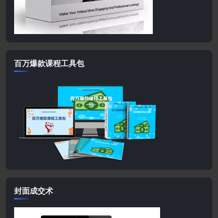
百万爆款课程工具包
封面成交术