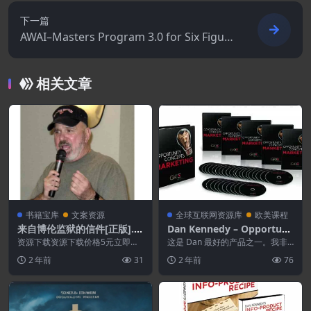
下一篇
AWAI–Masters Program 3.0 for Six Figure
Copywriting
相关文章
书籍宝库
文案资源
全球互联网资源库
欧美课程
来自博伦监狱的信件[正版].P
Dan Kennedy – Opportuni
DF
ty Marketing Concepts[1
资源下载资源下载价格5元立即购
这是 Dan 最好的产品之一。我非
买 或 ...
0.3G机会营销概念]
常喜欢它，因为它在营销的实战性
2 年前
31
2 年前
76
上的范围更广一些...