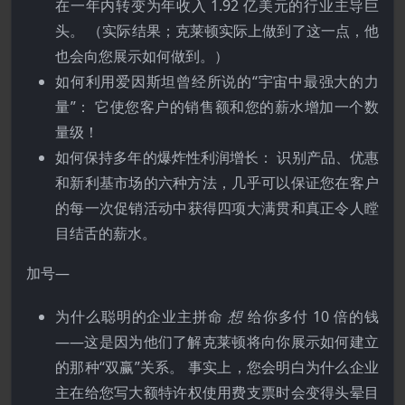
在一年内转变为年收入 1.92 亿美元的行业主导巨
头。 （实际结果；克莱顿实际上做到了这一点，他
也会向您展示如何做到。）
如何利用爱因斯坦曾经所说的“宇宙中最强大的力
量”： 它使您客户的销售额和您的薪水增加一个数
量级！
如何保持多年的爆炸性利润增长： 识别产品、优惠
和新利基市场的六种方法，几乎​​可以保证您在客户
的每一次促销活动中获得四项大满贯和真正令人瞠
目结舌的薪水。
加号—
为什么聪明的企业主拼命
想
给你多付 10 倍的钱
——这是因为他们了解克莱顿将向你展示如何建立
的那种“双赢”关系。 事实上，您会明白为什么企业
主在给您写大额特许权使用费支票时会变得头晕目