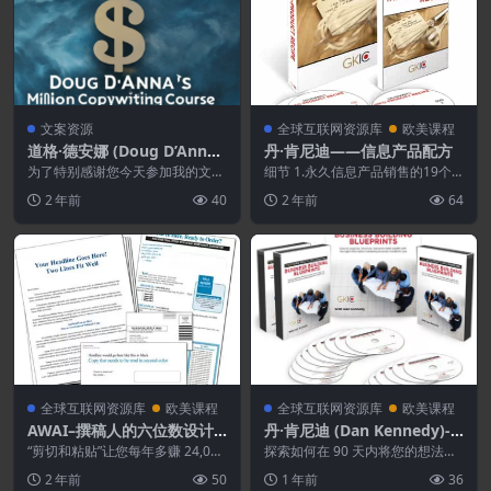
文案资源
全球互联网资源库
欧美课程
道格·德安娜 (Doug D’Anna)
丹·肯尼迪——信息产品配方
大师级文案套装
为了特别感谢您今天参加我的文案
细节 1.永久信息产品销售的19个
演讲，我想向您提供这个专门为 M
特点 使用这些从未公开的特性，
2 年前
40
2 年前
64
asterClas...
创建年复一年保持...
全球互联网资源库
欧美课程
全球互联网资源库
欧美课程
AWAI–撰稿人的六位数设计
丹·肯尼迪 (Dan Kennedy)-B
库
usiness Building Blueprint
“剪切和粘贴”让您每年多赚 24,000
探索如何在 90 天内将您的想法、
美元…… 你会对每个文案项目额外
s
建议、专业知识或爱好转化为现金
2 年前
50
1 年前
36
10...
——即使您过去失...