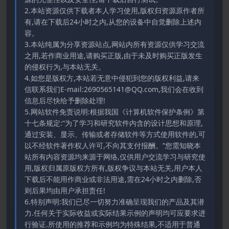
2.本站资源仅供下载者本人学习使用,版权归资源原作者所
有,请在下载后24小时之内,从您的设备中自觉删除上述内
容。
3.本站纯属为分享资源站点,网站内所有资源仅供学习交流
之用,若作商业用途,请购买正版,由于未及时购买正版发生
的侵权行为,与本站无关。
4.如您是版权方,本站若无意中侵犯到您的版权利益,请来
信联系我们E-mail:2690565141@QQ.com,我们会在收到
信息后尽快给予删除处理!
5.网站软件免责说明:根据我国《计算机软件保护条例》第
十七条规定:“为了学习和研究软件内含的设计思想和原理,
通过安装、显示、传输或者存储软件等方式使用软件的,可
以不经软件著作权人许可,不向其支付报酬。”您需知晓本
站所有内容资源均来源于网络,仅供用户交流学习与研究使
用,版权归属原版权方所有,版权争议与本站无关,用户本人
下载后不能用作商业或非法用途,需在24小时之内删除,否
则后果均由用户承担责任!
6.特别声明:我们已尽一切努力准确呈现我们的产品及其潜
力.任何关于实际收益或实际结果示例的声明均可应要求进
行验证.所使用的推荐和示例均为特殊结果,不适用于普通