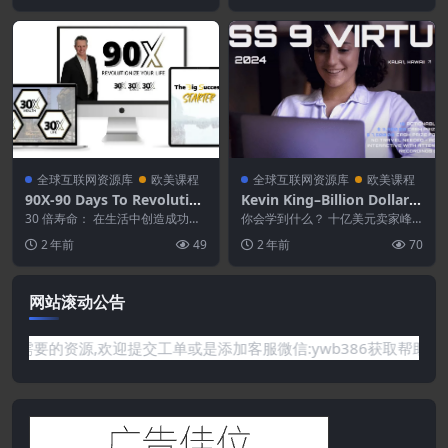
全球互联网资源库
欧美课程
全球互联网资源库
欧美课程
90X-90 Days To Revolution
Kevin King–Billion Dollar S
ize Your LIFE
ellers Summit 9
30 倍寿命： 在生活中创造成功就
你会学到什么？ 十亿美元卖家峰
是学习成功的原则。 在超过 30 天
会于 2019 年开始，现已成为行业
2 年前
49
2 年前
70
和 15 ...
顶级活动。 这...
网站滚动公告
有你需要的资源,欢迎提交工单或是添加客服微信:ywb386获取帮