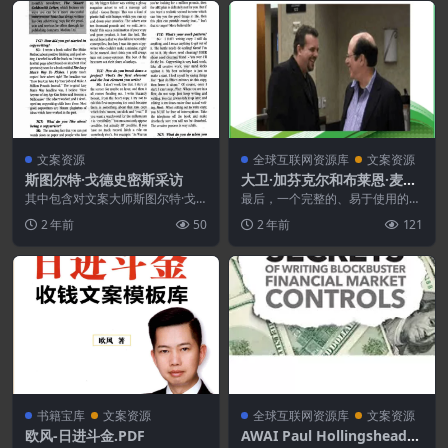
文案资源
全球互联网资源库
文案资源
斯图尔特·戈德史密斯采访
大卫·加芬克尔和布莱恩·麦克
劳德–快速有效的文案[David
其中包含对文案大师斯图尔特·戈
最后，一个完整的、易于使用的系
德史密斯（Stuart Goldsmith，20
Garfinkel And Brian McLe
统 专为 企业家打造 谁需要有效的
2 年前
50
2 年前
121
0...
副本 …… 快速...
od–Fast Effective Copy]
书籍宝库
文案资源
全球互联网资源库
文案资源
欧风-日进斗金.PDF
AWAI Paul Hollingshead–