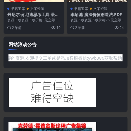
书籍宝库
文案资源
书籍宝库
文案资源
丹尼尔·肯尼迪思考工具-最伟
李炳池-魔法价值创造法.PDF
大的商业计划书.PDF
资源下载资源下载价格3元立即购
资源下载资源下载价格9.9元立即
买 或 ...
购买 或 &nb...
2 年前
19
2 年前
24
网站滚动公告
站没有你需要的资源,欢迎提交工单或是添加客服微信:ywb386获