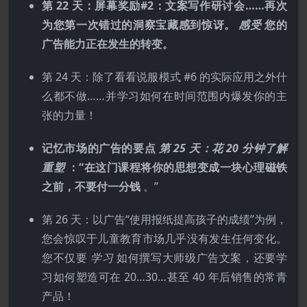
第 22 天：屏幕奖励#2：文案写作研讨会……再次
为您第一次错过的洞察宝藏感到惊讶。
感受
您的
广告能力正在发生的转变。
第 24 天：除了看看说服模式 #6 的实际应用之外什
么都不做……并学习如何在时间范围内爆发你的主
张的力量！
记忆市场的广告的要点
第 25 天：花 20 分钟了解
重塑
：“在这门课程将你的思想变成一块心理磁铁
之前，不要付一分钱
。”
第 26 天：以广告“使用报纸提高孩子的成绩”为例，
您会惊叹于儿童教育市场几乎没有发生任何变化。
您不仅要
学习
如何撰写大师级广告文案，还要学
习如何塑造可在 20…30…甚至 40 年后销售的常青
产品！