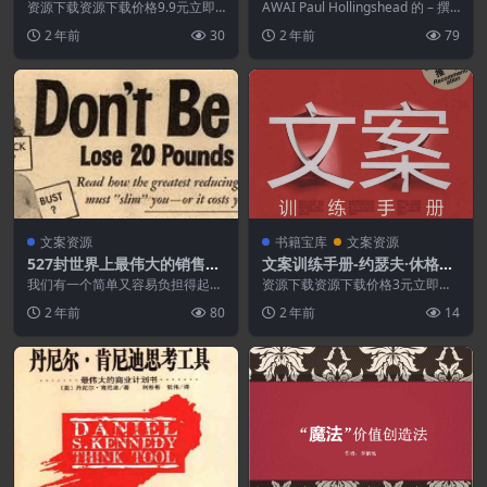
撰写金融市场控制巨著的秘密
资源下载资源下载价格9.9元立即
AWAI Paul Hollingshead 的 – 撰
购买 或 &nb...
写金融市场控制巨著的秘密...
2 年前
30
2 年前
79
文案资源
书籍宝库
文案资源
527封世界上最伟大的销售文
文案训练手册-约瑟夫·休格曼.
案[售价:597 美元]
PDF
我们有一个简单又容易负担得起
资源下载资源下载价格3元立即购
的，没有包月费，没有 额外费
买 或 ...
2 年前
80
2 年前
14
用，无小费或下载费。 所...