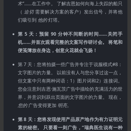
术”……在工作中。 了解吉恩如何向海上失踪的船只
（
迫切
需要解决方案的客户）发出信号，并将他
们吸引到
他的
灯塔。
第 5 天：预留 90 分钟不间断的时间……关闭手
机……并首次观看完整的文案写作研讨会。 将笔和
便笺簿放在身边，创意火花就会飞扬！
第 7 天：您将拍摄一些广告并专注于说服模式#8：
文字图片的力量。 以前没有人与您分享过这一点，
但文案中只有两种词语：1）图片词和2）连接词。
您会注意到吉恩·施瓦茨广告中描绘的充满活力的世
界，并意识到跃出页面的文字图片的力量。 现在，
您的
广告变得更加
明亮。
第 8 天：您将发现使用产品原产地作为有力证明元
素的秘密。 只要看一则广告，“瑞典医生说有一种