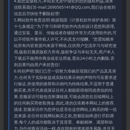
4.如您是版权方,本站若无意中侵犯到您的版权利益,请来
信联系我们E-mail:2690565141@QQ.com,我们会在收到
信息后尽快给予删除处理!
5.网站软件免责说明:根据我国《计算机软件保护条例》第
十七条规定:“为了学习和研究软件内含的设计思想和原理,
通过安装、显示、传输或者存储软件等方式使用软件的,可
以不经软件著作权人许可,不向其支付报酬。”您需知晓本
站所有内容资源均来源于网络,仅供用户交流学习与研究使
用,版权归属原版权方所有,版权争议与本站无关,用户本人
下载后不能用作商业或非法用途,需在24小时之内删除,否
则后果均由用户承担责任!
6.特别声明:我们已尽一切努力准确呈现我们的产品及其潜
力.任何关于实际收益或实际结果示例的声明均可应要求进
行验证.所使用的推荐和示例均为特殊结果,不适用于普通
购买者,亦不代表或保证任何人都能获得相同或类似的结
果.音频采访可能包含附属链接,可能会因您在后续网站上
的任何购买而收取佣金.因此,请勿仅依赖本网站上的推荐.
描述.音频采访作为您评估是否在这些网站上购买的唯一信
息来源.在任何在线网站购买之前,您都应始终进行尽职调
查.每个人的成功都取决于其背景、奉献精神、渴望和动
力.与任何商业活动一样,存在固有的资本损失风险,并且无