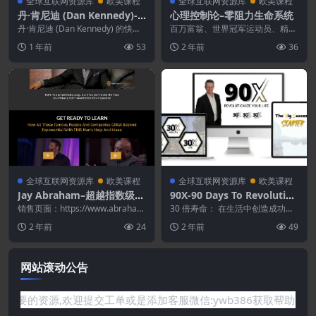
全球互联网资源库
欧美课程
全球互联网资源库
欧美课程
丹·肯尼迪 (Dan Kennedy)-I
心理控制论–零阻力生命系统
nfo-Marketing Fast Track
丹·肯尼迪 (Dan Kennedy) 的快速
百万富翁、世界冠军运动员、精英
Blueprint
信息营销蓝图揭秘——42 年来，
销售专业人士和超级成功的企业家
1 年前
53
2 年前
36
它...
有什么共同点，可以让...
全球互联网资源库
欧美课程
全球互联网资源库
欧美课程
Jay Abraham–超越指数级商
90X-90 Days To Revolution
业遗愿清单[$5,000.00]
ize Your LIFE
销售页面：https://www.abraha
30 倍寿命： 在生活中创造成功就
m.com/beyond-expo...
是学习成功的原则。 在超过 30 天
2 年前
24
2 年前
49
和 15 ...
网站滚动公告
是网站没有你需要的资源,欢迎提交工单或是添加客服微信:ywb38