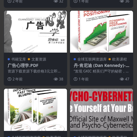
2 年前
32
1 年前
36
45 年的经验，他...
近，借助AI，特别是D...
书籍宝库
文案资源
全球互联网资源库
欧美课程
广告心理学.PDF
丹·肯尼迪 (Dan Kennedy)-P
owerful Price Positioning
资源下载资源下载价格3元立即购
“发现 GKIC 精英们严守的秘密，他
买 或 ...
们的产品/服务收费通常比竞争对
2 年前
38
1 年前
47
手高出 5 ...