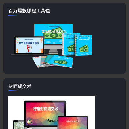
百万爆款课程工具包
封面成交术