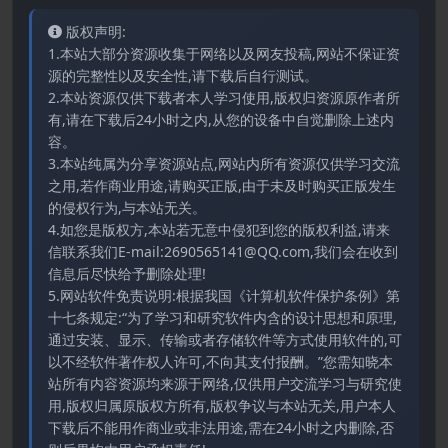
版权声明:
1.本站大部分资源收集于网络以及网友投稿,网站不保证资
源的完整性以及安全性,请下载后自行测试。
2.本站资源仅供下载者本人学习使用,版权归资源原作者所
有,请在下载后24小时之内,从您的设备中自觉删除上述内
容。
3.本站纯属为分享资源站点,网站内所有资源仅供学习交流
之用,若作商业用途,请购买正版,由于未及时购买正版发生
的侵权行为,与本站无关。
4.如您是版权方,本站若无意中侵犯到您的版权利益,请来
信联系我们E-mail:2690565141@QQ.com,我们会在收到
信息后尽快给予删除处理!
5.网站软件免责说明:根据我国《计算机软件保护条例》第
十七条规定:“为了学习和研究软件内含的设计思想和原理,
通过安装、显示、传输或者存储软件等方式使用软件的,可
以不经软件著作权人许可,不向其支付报酬。”您需知晓本
站所有内容资源均来源于网络,仅供用户交流学习与研究使
用,版权归属原版权方所有,版权争议与本站无关,用户本人
下载后不能用作商业或非法用途,需在24小时之内删除,否