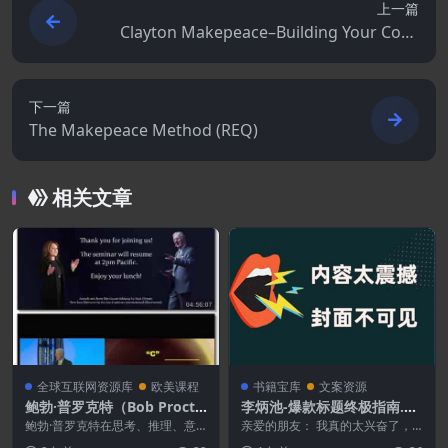
上一篇
Clayton Makepeace–Building Your Copy
writing Business
下一篇
The Makepeace Method (REQ)
相关文章
全球互联网资源库
欧美课程
书籍宝库
文案资源
鲍勃·普罗克特（Bob Procto
李炳池-爆款标题终极指南.PD
r）“思考致富”研讨会
F
鲍勃·普罗克特在思考、推理、意
亲爱的朋友： 我真的太兴奋了，
志、记忆、直觉和想象力方面拥有
无法用言语表达我的心情！ 最