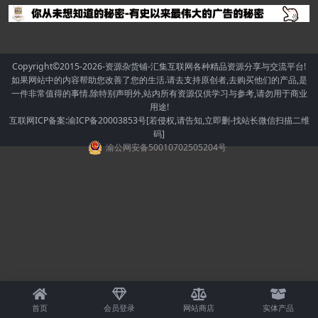
Copyright©2015-2026
-资源杂货铺-汇集互联网各种精品资源分享与交流平台!
如果网站中的内容帮助您改善了您的生活.请去支持原创者,去购买他们的产品,是
一件非常值得的事情.除特别声明外,站内所有资源仅供学习与参考,请勿用于商业
用途!
互联网ICP备案:渝ICP备20003853号[若侵权,请告知,立即删-找站长微信扫描二维
码]
渝公网安备50010702505204号
首页
会员登录
网站商店
实体产品