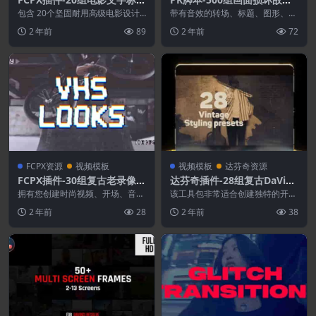
排版视觉设计
干扰VHS色散毛刺抖动转场预
包含 20个坚固耐用高级电影设计
带有音效的转场、标题、图形、V
标题（包含横屏和竖屏），可在您
设
HS 效果、取景器、场景等的故障
2 年前
89
2 年前
72
选择的编辑软件中无...
过渡预设。包含11...
FCPX资源
视频模板
视频模板
达芬奇资源
FCPX插件-30组复古老录像带
达芬奇插件-28组复古DaVinc
视觉风格效果预设 VHS Loo
i Resolve视频系列预设
拥有您创建时尚视频、开场、音乐
该工具包非常适合创建独特的开场
ks
视频、网站视频、预告片等所需的
白、幻灯片、电视节目宣传片等
2 年前
28
2 年前
38
一切，并采用 VHS...
所有预设都包含各种可...