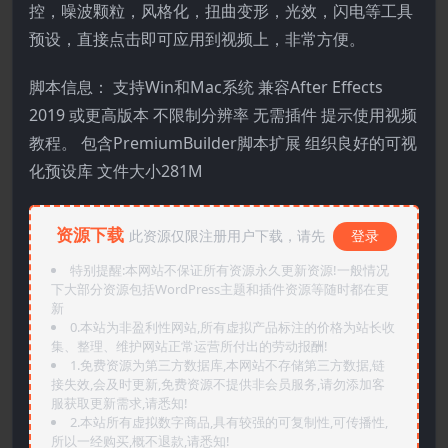
控，噪波颗粒，风格化，扭曲变形，光效，闪电等工具
预设，直接点击即可应用到视频上，非常方便。
脚本信息： 支持Win和Mac系统 兼容After Effects
2019 或更高版本 不限制分辨率 无需插件 提示使用视频
教程。 包含PremiumBuilder脚本扩展 组织良好的可视
化预设库 文件大小281M
资源下载
此资源仅限注册用户下载，请先
登录
特别提醒:本网站不保证所有资源永久更新资源!一般情况
下大部分资源包括WordPress主题和插件资源等随时都在更
新
0.本站为非盈利性网站,所有虚拟产品标注的价格为站长收
集、整理、维护网站正常运营所付出的劳动报酬!
1.免费资源为第三方数据库,本网站不存储第三方数据,链
接失效,会及时更新,免费资源不提供非会员服务,请勿添加客
服获取更新需求,请悉知!
2.本站所有虚拟数字商品,具有较强的可复制性,可传播性,
所以一经购买,概不退款,请悉知!