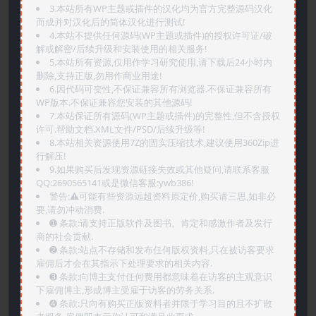
3.本站所有WP主题或插件的汉化均为官方完整源码汉化
而成并对汉化后的简体汉化进行测试!
4.本站不提供任何源码(WP主题或插件)的授权许可证/破
解或解密/后续升级和安装使用的相关服务!
5.本站所有资源,仅用作学习研究使用,请下载后24小时内
删除,支持正版,勿用作商业用途!
6.因代码可变性,不保证兼容所有浏览器.不保证兼容所有
WP版本.不保证兼容您安装的其他源码!
7.本站保证所有源码(WP主题或插件)的完整性,但不含授权
许可.帮助文档.XML文件/PSD/后续升级等!
8.本站相关资源使用7Z的固实压缩技术,建议使用360Zip进
行解压!
9.如果购买后发现资源链接失效或其他疑问,请联系客服
QQ:2690565141或是微信客服:ywb386!
警告:⚠️可能有些资源远超资料原定价,购买请三思,如非必
要,请勿冲动消费.
➊️ 条款:请支持正版软件及图书。肯定和感激作者及发行
商的社会贡献.
➋️ 条款:站点不存储和发布任何版权资料,只在被访客要求
雇佣后才会在其指示下处理要求的相关内容.
➌️ 条款:向博主支付任何费用都意味着在访客的主观意识
下雇佣博主,形成博主受雇于访客的劳务关系.
➍️ 条款:只向有购买正版资料者并限于学习目的且不扩散