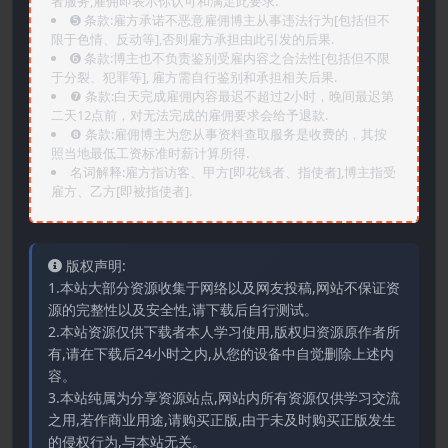
者服务,雇佣即表示你认可和满足此要求.
➎ 条款:雇方承诺不恶意雇佣博主从事违法行为[包括但不
限于色情、反动等],否则雇方承担由此引发的后果.
➏️ 条款:博主也不负责鉴别受雇内容之合法性[包括但不限
于分裂、犯罪等], 雇方需自行鉴别和承担相关后果.
❼ 条款:白天完成雇佣内容最迟不超过2小时，晚间最迟第
二天12点前，对无法完成的雇佣要求会给予退款.
❽ 条款:雇佣博主为您从事资料查取服务是收费的，其按
照当地最低工资标准时薪计算所得.
名词解释:雇方指访客、甲方[即花钱者、指使者],博主指受
雇方、乙方[即被指使者].
版权声明:
1.本站大部分资源收集于网络以及网友投稿,网站不保证资
源的完整性以及安全性,请下载后自行测试。
2.本站资源仅供下载者本人学习使用,版权归资源原作者所
有,请在下载后24小时之内,从您的设备中自觉删除上述内
容。
3.本站纯属为分享资源站点,网站内所有资源仅供学习交流
之用,若作商业用途,请购买正版,由于未及时购买正版发生
的侵权行为,与本站无关。