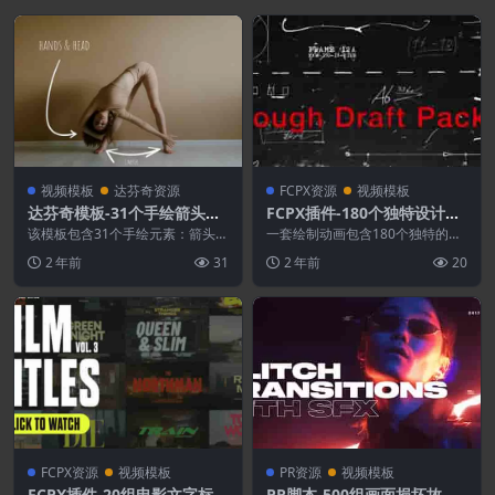
视频模板
达芬奇资源
FCPX资源
视频模板
达芬奇模板-31个手绘箭头线
FCPX插件-180个独特设计手
条气泡文字标题标注动画 Ha
绘草稿图形元素动画
该模板包含31个手绘元素：箭头、
一套绘制动画包含180个独特的设
nd Drawn Elements
线条、气泡。可以修改颜色，非常
计草稿元素。使用此动画为您的工
2 年前
31
2 年前
20
适合展示照片或视频...
作增添活力。这些元...
FCPX资源
视频模板
PR资源
视频模板
FCPX插件-20组电影文字标题
PR脚本-500组画面损坏故障