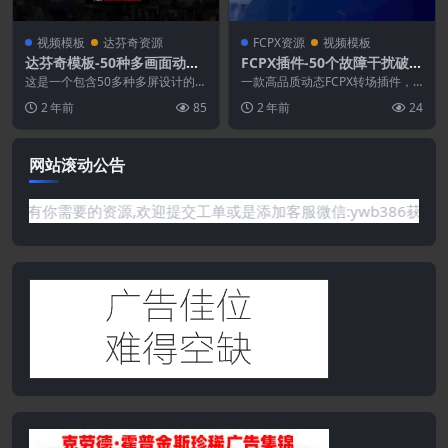
视频模板
达芬奇资源
FCPX资源
视频模板
达芬奇模板-50种多画面动态
FCPX插件-50个故障干扰破损
组合视频分屏预设 Multi Scr
失真毛刺视频转场预设
这是一个包含50多种多屏设计的
一款高品质动态FCPX转场插件，
een Frames Pack
包，您可以通过它轻松创建出色的
包含50个高质量过渡，适合您的下
2 年前
85
2 年前
24
分屏视频。包括易于理...
一个创意项目。可...
网站滚动公告
或是网站没有你需要的资源,欢迎提交工单或是添加客服微信:ywb3