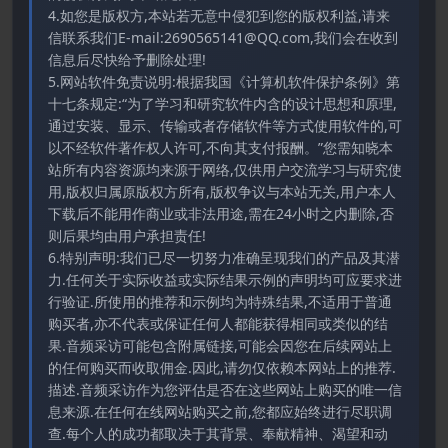
4.如您是版权方,本站若无意中侵犯到您的版权利益,请来
信联系我们E-mail:2690565141@QQ.com,我们会在收到
信息后尽快给予删除处理!
5.网站软件免责说明:根据我国《计算机软件保护条例》第
十七条规定:“为了学习和研究软件内含的设计思想和原理,
通过安装、显示、传输或者存储软件等方式使用软件的,可
以不经软件著作权人许可,不向其支付报酬。”您需知晓本
站所有内容资源均来源于网络,仅供用户交流学习与研究使
用,版权归属原版权方所有,版权争议与本站无关,用户本人
下载后不能用作商业或非法用途,需在24小时之内删除,否
则后果均由用户承担责任!
6.特别声明:我们已尽一切努力准确呈现我们的产品及其潜
力.任何关于实际收益或实际结果示例的声明均可应要求进
行验证.所使用的推荐和示例均为特殊结果,不适用于普通
购买者,亦不代表或保证任何人都能获得相同或类似的结
果.音频采访可能包含附属链接,可能会因您在后续网站上
的任何购买而收取佣金.因此,请勿仅依赖本网站上的推荐.
描述.音频采访作为您评估是否在这些网站上购买的唯一信
息来源.在任何在线网站购买之前,您都应始终进行尽职调
查.每个人的成功都取决于其背景、奉献精神、渴望和动