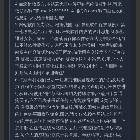
4.如您是版权方,本站若无意中侵犯到您的版权利益,请来
信联系我们E-mail:2690565141@QQ.com,我们会在收到
信息后尽快给予删除处理!
5.网站软件免责说明:根据我国《计算机软件保护条例》第
十七条规定:“为了学习和研究软件内含的设计思想和原理,
通过安装、显示、传输或者存储软件等方式使用软件的,可
以不经软件著作权人许可,不向其支付报酬。”您需知晓本
站所有内容资源均来源于网络,仅供用户交流学习与研究使
用,版权归属原版权方所有,版权争议与本站无关,用户本人
下载后不能用作商业或非法用途,需在24小时之内删除,否
则后果均由用户承担责任!
6.特别声明:我们已尽一切努力准确呈现我们的产品及其潜
力.任何关于实际收益或实际结果示例的声明均可应要求进
行验证.所使用的推荐和示例均为特殊结果,不适用于普通
购买者,亦不代表或保证任何人都能获得相同或类似的结
果.音频采访可能包含附属链接,可能会因您在后续网站上
的任何购买而收取佣金.因此,请勿仅依赖本网站上的推荐.
描述.音频采访作为您评估是否在这些网站上购买的唯一信
息来源.在任何在线网站购买之前,您都应始终进行尽职调
查.每个人的成功都取决于其背景、奉献精神、渴望和动