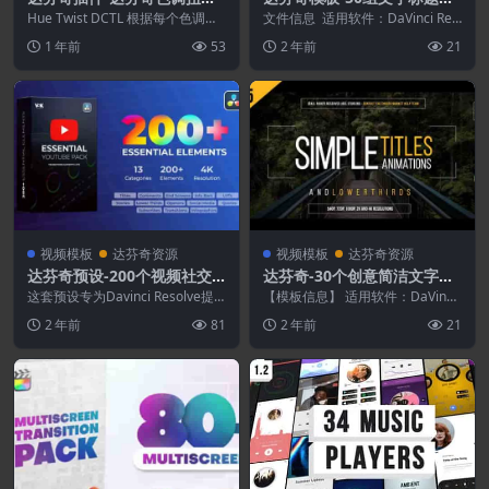
弯曲DCTL电影胶片模拟单节
表动画
Hue Twist DCTL 根据每个色调的
文件信息 适用软件：DaVinci Res
点调色预设
亮度将色调值扭曲到其相邻颜色。
olve 17或更高版本（支持Stu...
1 年前
53
2 年前
21
与较亮...
视频模板
达芬奇资源
视频模板
达芬奇资源
达芬奇预设-200个视频社交
达芬奇-30个创意简洁文字标
自媒体宣传介绍展示动画预设
题动画 Gold Simple Titles 4
这套预设专为Davinci Resolve提
【模板信息】 适用软件：DaVinci
供了许多不同的元素，例如开场，
K
16.2 或更高版本（支持Studio和...
2 年前
81
2 年前
21
文字标...