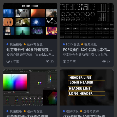
视频模板
达芬奇资源
FCPX资源
视频模板
达芬奇插件-60多种短视频音
FCPX插件-82个音频元素信息
乐MV宣传文字标题转场特效
图表图形动画
资源介绍 兼容系统：Win/Mac系
非常适合创建动态且引人入胜的演
包装动画
统 适用软件：达芬奇18.1.2 或更
示文稿、以技术为中心的视频和音
2 年前
25
2 年前
27
高版本...
乐可视化。自定义颜色...
视频模板
达芬奇资源
视频模板
达芬奇资源
达芬奇插件-达芬奇色调扭曲
达芬奇模板-50组文字标题列