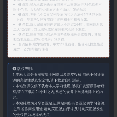
➎ 条款:雇方承诺不恶意雇佣博主从事违法行为[包括但不
限于色情、反动等],否则雇方承担由此引发的后果.
➏️ 条款:博主也不负责鉴别受雇内容之合法性[包括但不限
于分裂、犯罪等], 雇方需自行鉴别和承担相关后果.
❼ 条款:白天完成雇佣内容最迟不超过2小时，晚间最迟第
二天12点前，对无法完成的雇佣要求会给予退款.
❽ 条款:雇佣博主为您从事资料查取服务是收费的，其按
照当地最低工资标准时薪计算所得.
名词解释:雇方指访客、甲方[即花钱者、指使者],博主指受
雇方、乙方[即被指使者].
版权声明:
1.本站大部分资源收集于网络以及网友投稿,网站不保证资
源的完整性以及安全性,请下载后自行测试。
2.本站资源仅供下载者本人学习使用,版权归资源原作者所
有,请在下载后24小时之内,从您的设备中自觉删除上述内
容。
3.本站纯属为分享资源站点,网站内所有资源仅供学习交流
之用,若作商业用途,请购买正版,由于未及时购买正版发生
的侵权行为,与本站无关。