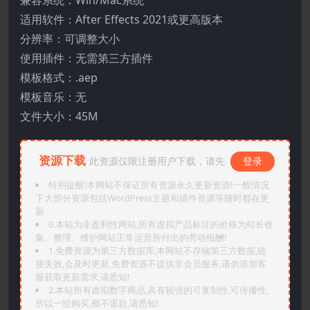
兼容系统：Win/Mac系统
适用软件：After Effects 2021或更高版本
分辨率：可调整大小
使用插件：无需第三方插件
模板格式：.aep
模板音乐：无
文件大小：45M
资源下载
此资源仅限注册用户下载，请先
登录
特别提醒:本网站不保证所有资源永久更新资源!一般情况
下大部分资源包括WordPress主题和插件资源等随时都在更
新
0.本站为非盈利性网站,所有虚拟产品标注的价格为站长收
集、整理、维护网站正常运营所付出的劳动报酬!
1.免费资源为第三方数据库,本网站不存储第三方数据,链
接失效,会及时更新,免费资源不提供非会员服务,请勿添加客
服获取更新需求,请悉知!
2.本站所有虚拟数字商品,具有较强的可复制性,可传播性,
所以一经购买,概不退款,请悉知!