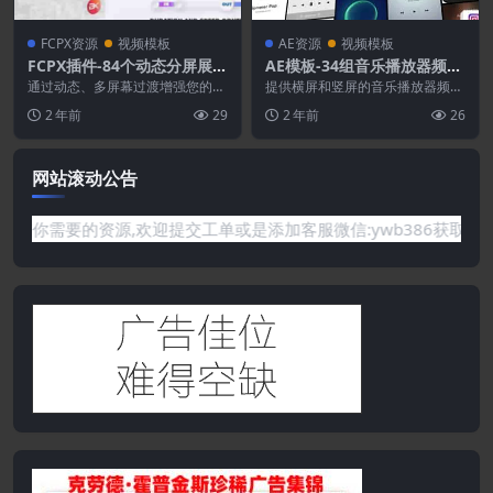
FCPX资源
视频模板
AE资源
视频模板
FCPX插件-84个动态分屏展示
AE模板-34组音乐播放器频谱
转场过渡效果预设
可视化图形动画
通过动态、多屏幕过渡增强您的内
提供横屏和竖屏的音乐播放器频谱
容，专为无缝讲述故事和增强观众
可视化图形动画。 适用软件：AE
2 年前
29
2 年前
26
参与度而设计。具有超...
CC 2018或...
网站滚动公告
是网站没有你需要的资源,欢迎提交工单或是添加客服微信:ywb38