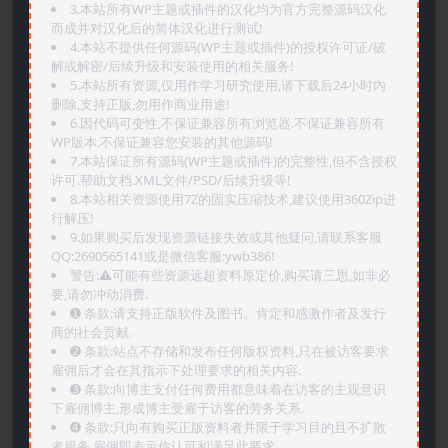
3.本站所有WP主题或插件的汉化均为官方完整源码汉化
而成并对汉化后的简体汉化进行测试!
4.本站不提供任何源码(WP主题或插件)的授权许可证/破
解或解密/后续升级和安装使用的相关服务!
5.本站所有资源,仅用作学习研究使用,请下载后24小时内
删除,支持正版,勿用作商业用途!
6.因代码可变性,不保证兼容所有浏览器.不保证兼容所有
WP版本.不保证兼容您安装的其他源码!
7.本站保证所有源码(WP主题或插件)的完整性,但不含授权
许可.帮助文档.XML文件/PSD/后续升级等!
8.本站相关资源使用7Z的固实压缩技术,建议使用360Zip进
行解压!
9.如果购买后发现资源链接失效或其他疑问,请联系客服
QQ:2690565141或是微信客服:ywb386!
警告:⚠️可能有些资源远超资料原定价,购买请三思,如非必
要,请勿冲动消费.
➊️ 条款:请支持正版软件及图书。肯定和感激作者及发行
商的社会贡献.
➋️ 条款:站点不存储和发布任何版权资料,只在被访客要求
雇佣后才会在其指示下处理要求的相关内容.
➌️ 条款:向博主支付任何费用都意味着在访客的主观意识
下雇佣博主,形成博主受雇于访客的劳务关系.
➍️ 条款:只向有购买正版资料者并限于学习目的且不扩散
者服务,雇佣即表示你认可和满足此要求.