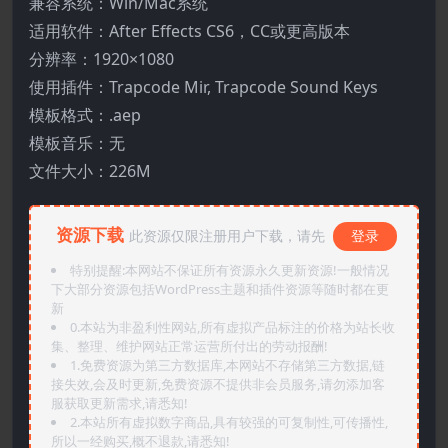
兼容系统：Win/Mac系统
适用软件：After Effects CS6，CC或更高版本
分辨率：1920×1080
使用插件：Trapcode Mir, Trapcode Sound Keys
模板格式：.aep
模板音乐：无
文件大小：226M
资源下载
此资源仅限注册用户下载，请先
登录
特别提醒:本网站不保证所有资源永久更新资源!一般情况
下大部分资源包括WordPress主题和插件资源等随时都在更
新
0.本站为非盈利性网站,所有虚拟产品标注的价格为站长收
集、整理、维护网站正常运营所付出的劳动报酬!
1.免费资源为第三方数据库,本网站不存储第三方数据,链
接失效,会及时更新,免费资源不提供非会员服务,请勿添加客
服获取更新需求,请悉知!
2.本站所有虚拟数字商品,具有较强的可复制性,可传播性,
所以一经购买,概不退款,请悉知!