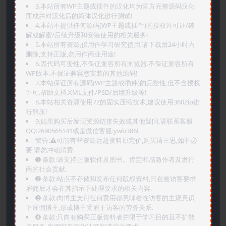
3.本站所有WP主题或插件的汉化均为官方完整源码汉化
而成并对汉化后的简体汉化进行测试!
4.本站不提供任何源码(WP主题或插件)的授权许可证/破
解或解密/后续升级和安装使用的相关服务!
5.本站所有资源,仅用作学习研究使用,请下载后24小时内
删除,支持正版,勿用作商业用途!
6.因代码可变性,不保证兼容所有浏览器.不保证兼容所有
WP版本.不保证兼容您安装的其他源码!
7.本站保证所有源码(WP主题或插件)的完整性,但不含授权
许可.帮助文档.XML文件/PSD/后续升级等!
8.本站相关资源使用7Z的固实压缩技术,建议使用360Zip进
行解压!
9.如果购买后发现资源链接失效或其他疑问,请联系客服
QQ:2690565141或是微信客服:ywb386!
警告:⚠️可能有些资源远超资料原定价,购买请三思,如非必
要,请勿冲动消费.
➊️ 条款:请支持正版软件及图书。肯定和感激作者及发行
商的社会贡献.
➋️ 条款:站点不存储和发布任何版权资料,只在被访客要求
雇佣后才会在其指示下处理要求的相关内容.
➌️ 条款:向博主支付任何费用都意味着在访客的主观意识
下雇佣博主,形成博主受雇于访客的劳务关系.
➍️ 条款:只向有购买正版资料者并限于学习目的且不扩散