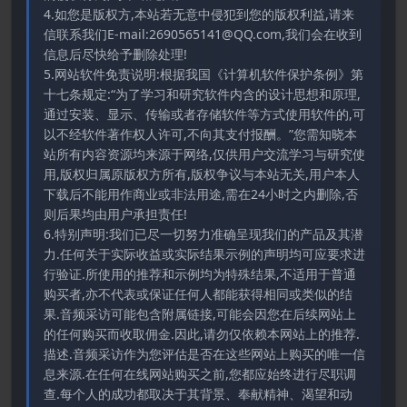
4.如您是版权方,本站若无意中侵犯到您的版权利益,请来
信联系我们E-mail:2690565141@QQ.com,我们会在收到
信息后尽快给予删除处理!
5.网站软件免责说明:根据我国《计算机软件保护条例》第
十七条规定:“为了学习和研究软件内含的设计思想和原理,
通过安装、显示、传输或者存储软件等方式使用软件的,可
以不经软件著作权人许可,不向其支付报酬。”您需知晓本
站所有内容资源均来源于网络,仅供用户交流学习与研究使
用,版权归属原版权方所有,版权争议与本站无关,用户本人
下载后不能用作商业或非法用途,需在24小时之内删除,否
则后果均由用户承担责任!
6.特别声明:我们已尽一切努力准确呈现我们的产品及其潜
力.任何关于实际收益或实际结果示例的声明均可应要求进
行验证.所使用的推荐和示例均为特殊结果,不适用于普通
购买者,亦不代表或保证任何人都能获得相同或类似的结
果.音频采访可能包含附属链接,可能会因您在后续网站上
的任何购买而收取佣金.因此,请勿仅依赖本网站上的推荐.
描述.音频采访作为您评估是否在这些网站上购买的唯一信
息来源.在任何在线网站购买之前,您都应始终进行尽职调
查.每个人的成功都取决于其背景、奉献精神、渴望和动