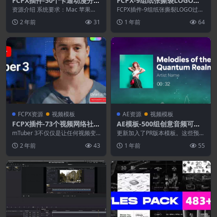
FCPX插件-50个卡通动漫分屏
FCPX-9组纸张撕裂LOGO过
转场标题字幕背景图形排版动
渡转场预设
资源介绍 系统要求：Mac 苹果系
FCPX插件-9组纸张撕裂LOGO过渡
画包
统（Win 系统不支持） 芯片兼
转场预设，可自定义修改插入LOG
2 年前
31
1 年前
64
容：支持Int...
O，以及以...
FCPX资源
视频模板
AE资源
视频模板
FCPX插件-73个视频网络社交
AE模板-500组创意音频可视
媒体宣传图文包装动画 mTu
化图形主题包装宣传动画
mTuber 3不仅仅是让任何视频变
更新加入了PR版本模板。这些预设
ber 3+使用教程
得更有趣的实用元素的集合。该插
可以自定义任何分辨率，包含500
2 年前
43
1 年前
55
件拥有丰富的开...
个音频展示台，5...