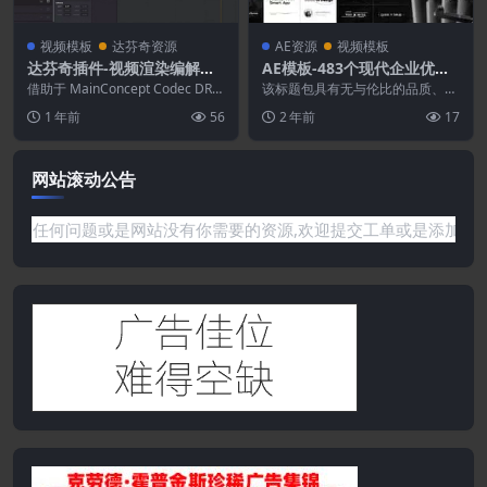
视频模板
达芬奇资源
AE资源
视频模板
达芬奇插件-视频渲染编解码
AE模板-483个现代企业优雅
器输出达芬奇插件
简约科技复古文字标题图形排
借助于 MainConcept Codec DR这
该标题包具有无与伦比的品质、多
个编解码器插件，完整的制作链
版动画
种风格和易用性，是所做的一些最
1 年前
56
2 年前
17
—...
佳设计和动画的最新集...
网站滚动公告
源!如果遇到任何问题或是网站没有你需要的资源,欢迎提交工单或是添