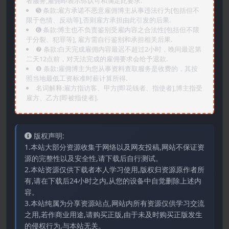
者服务,雇佣即表示你认可和满足此要求.
➎ 条款:雇方承诺不恶意雇佣博主从事违法行为[包括但不
限于色情、反动等],否则雇方承担由此引发的后果.
➏️ 条款:博主也不负责鉴别受雇内容之合法性[包括但不限
于分裂、犯罪等], 雇方需自行鉴别和承担相关后果.
❼ 条款:白天完成雇佣内容最迟不超过2小时，晚间最迟第
二天12点前，对无法完成的雇佣要求会给予退款.
❽ 条款:雇佣博主为您从事资料查取服务是收费的，其按
照当地最低工资标准时薪计算所得.
名词解释:雇方指访客、甲方[即花钱者、指使者],博主指受
雇方、乙方[即被指使者].
版权声明:
1.本站大部分资源收集于网络以及网友投稿,网站不保证资
源的完整性以及安全性,请下载后自行测试。
2.本站资源仅供下载者本人学习使用,版权归资源原作者所
有,请在下载后24小时之内,从您的设备中自觉删除上述内
容。
3.本站纯属为分享资源站点,网站内所有资源仅供学习交流
之用,若作商业用途,请购买正版,由于未及时购买正版发生
的侵权行为,与本站无关。