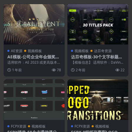
AE资源
视频模板
视频模板
达芬奇资源
AE模板-公司企业年会颁奖典
达芬奇模板-30个文字标题动
礼开场片头
画预设 Titles Pack DaVinci
适用软件：AE 2023 或更高版本
【模板信息】 适用软件：DaVinci
分辨率：1920*1080 需要插件：
Resolve
17 或更高版本（支持Studio和免
1 年前
78
2 年前
22
无需...
费...
FCPX资源
视频模板
FCPX资源
视频模板