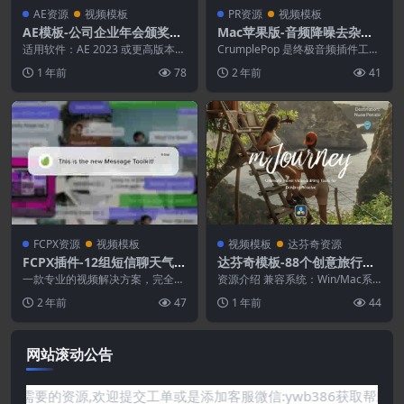
AE资源
视频模板
PR资源
视频模板
AE模板-公司企业年会颁奖典
Mac苹果版-音频降噪去杂音
礼开场片头
回响修复增强PR插件
适用软件：AE 2023 或更高版本
CrumplePop 是终极音频插件工具
分辨率：1920*1080 需要插件：
包，利用尖端的人工智能技术让您
1 年前
78
2 年前
41
无需...
的音频听起...
FCPX资源
视频模板
视频模板
达芬奇资源
FCPX插件-12组短信聊天气泡
达芬奇模板-88个创意旅行游
弹窗对话框信息动画
记VLOG短视频剪辑生活记录
一款专业的视频解决方案，完全满
资源介绍 兼容系统：Win/Mac系
足您的需求。您可以轻松更改消息
统 适用软件：达芬奇 18.1或更高
2 年前
47
1 年前
44
样式、颜色、文本、大...
版本 分...
网站滚动公告
你需要的资源,欢迎提交工单或是添加客服微信:ywb386获取帮助