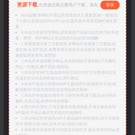
资源下载
此资源仅限注册用户下载，请先
登录
特别提醒:本网站不保证所有资源永久更新资源!一般情况
下大部分资源包括WordPress主题和插件资源等随时都在更
新
0.本站为非盈利性网站,所有虚拟产品标注的价格为站长收
集、整理、维护网站正常运营所付出的劳动报酬!
1.免费资源为第三方数据库,本网站不存储第三方数据,链
接失效,会及时更新,免费资源不提供非会员服务,请勿添加客
服获取更新需求,请悉知!
2.本站所有虚拟数字商品,具有较强的可复制性,可传播性,
所以一经购买,概不退款,请悉知!
3.本站所有WP主题或插件的汉化均为官方完整源码汉化
而成并对汉化后的简体汉化进行测试!
4.本站不提供任何源码(WP主题或插件)的授权许可证/破
解或解密/后续升级和安装使用的相关服务!
5.本站所有资源,仅用作学习研究使用,请下载后24小时内
删除,支持正版,勿用作商业用途!
6.因代码可变性,不保证兼容所有浏览器.不保证兼容所有
WP版本.不保证兼容您安装的其他源码!
7.本站保证所有源码(WP主题或插件)的完整性,但不含授权
许可.帮助文档.XML文件/PSD/后续升级等!
8.本站相关资源使用7Z的固实压缩技术,建议使用360Zip进