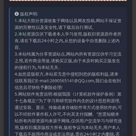
版权声明:
1.本站大部分资源收集于网络以及网友投稿,网站不保证资
源的完整性以及安全性,请下载后自行测试。
2.本站资源仅供下载者本人学习使用,版权归资源原作者所
有,请在下载后24小时之内,从您的设备中自觉删除上述内
容。
3.本站纯属为分享资源站点,网站内所有资源仅供学习交流
之用,若作商业用途,请购买正版,由于未及时购买正版发生
的侵权行为,与本站无关。
4.如您是版权方,本站若无意中侵犯到您的版权利益,请来
信联系我们E-mail:2690565141@QQ.com,我们会在收到
信息后尽快给予删除处理!
5.网站软件免责说明:根据我国《计算机软件保护条例》第
十七条规定:“为了学习和研究软件内含的设计思想和原理,
通过安装、显示、传输或者存储软件等方式使用软件的,可
以不经软件著作权人许可,不向其支付报酬。”您需知晓本
站所有内容资源均来源于网络,仅供用户交流学习与研究使
用,版权归属原版权方所有,版权争议与本站无关,用户本人
下载后不能用作商业或非法用途,需在24小时之内删除,否