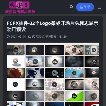
登录
FCPX插件-32个Logo徽标开场片头标志展示
动画预设
2024-05-14
FCPX资源
视频模板
20