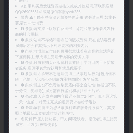
行解压!
9.如果购买后发现资源链接失效或其他疑问,请联系客服
QQ:2690565141或是微信客服:ywb386!
警告:⚠️可能有些资源远超资料原定价,购买请三思,如非必
要,请勿冲动消费.
➊️ 条款:请支持正版软件及图书。肯定和感激作者及发行
商的社会贡献.
➋️ 条款:站点不存储和发布任何版权资料,只在被访客要求
雇佣后才会在其指示下处理要求的相关内容.
➌️ 条款:向博主支付任何费用都意味着在访客的主观意识
下雇佣博主,形成博主受雇于访客的劳务关系.
➍️ 条款:只向有购买正版资料者并限于学习目的且不扩散
者服务,雇佣即表示你认可和满足此要求.
➎ 条款:雇方承诺不恶意雇佣博主从事违法行为[包括但不
限于色情、反动等],否则雇方承担由此引发的后果.
➏️ 条款:博主也不负责鉴别受雇内容之合法性[包括但不限
于分裂、犯罪等], 雇方需自行鉴别和承担相关后果.
❼ 条款:白天完成雇佣内容最迟不超过2小时，晚间最迟第
二天12点前，对无法完成的雇佣要求会给予退款.
❽ 条款:雇佣博主为您从事资料查取服务是收费的，其按
照当地最低工资标准时薪计算所得.
名词解释:雇方指访客、甲方[即花钱者、指使者],博主指受
雇方、乙方[即被指使者].