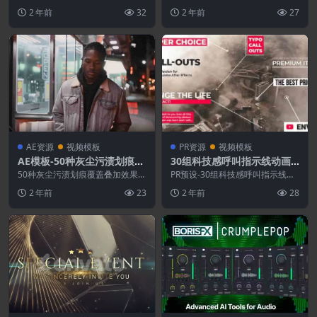
求：DaVinci Resolve 17...
Film Credits Pack V1
大大提高您的电影观感。真实的外
2 年前
32
2 年前
27
观和独特的动画肯定...
AE资源
视频模板
PR资源
视频模板
AE模板-50种灰尘污渍划痕覆
30组科技感呼叫指示线动画P
盖叠加效果动画
R预设
50种灰尘污渍划痕覆盖叠加效果动
PR预设-30组科技感呼叫指示线动
画AE模板 Dust & Scratch...
画 Call-Outs 版 本：AE/P...
2 年前
23
2 年前
28