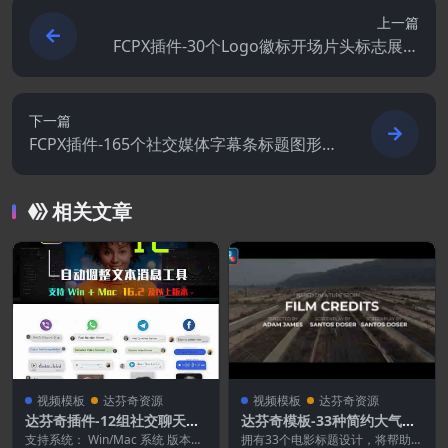
上一篇
FCPX插件-30个Logo徽标开场片头标志展示
动画预设
下一篇
FCPX插件-165个社交媒体字幕条标题图形排
版介绍宣传包装动画
相关文章
视频模板
达芬奇资源
视频模板
达芬奇资源
达芬奇插件-12组社交聊天短
达芬奇模板-33种简约大气电
信自动调整文本消息工具
影标题片头片尾开场字幕动画
支持系统： Win/Mac 系统 版本要
拥有33个电影标题设计，将帮助您