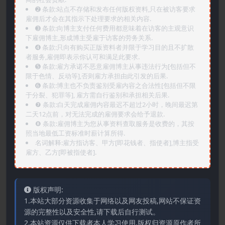
➋️ 条款:站点不存储和发布任何版权资料,只在被访客要求
雇佣后才会在其指示下处理要求的相关内容.
➌️ 条款:向博主支付任何费用都意味着在访客的主观意识
下雇佣博主,形成博主受雇于访客的劳务关系.
➍️ 条款:只向有购买正版资料者并限于学习目的且不扩散
者服务,雇佣即表示你认可和满足此要求.
➎ 条款:雇方承诺不恶意雇佣博主从事违法行为[包括但不
限于色情、反动等],否则雇方承担由此引发的后果.
➏️ 条款:博主也不负责鉴别受雇内容之合法性[包括但不限
于分裂、犯罪等], 雇方需自行鉴别和承担相关后果.
❼ 条款:白天完成雇佣内容最迟不超过2小时，晚间最迟第
二天12点前，对无法完成的雇佣要求会给予退款.
❽ 条款:雇佣博主为您从事资料查取服务是收费的，其按
照当地最低工资标准时薪计算所得.
名词解释:雇方指访客、甲方[即花钱者、指使者],博主指受
雇方、乙方[即被指使者].
版权声明:
1.本站大部分资源收集于网络以及网友投稿,网站不保证资
源的完整性以及安全性,请下载后自行测试。
2.本站资源仅供下载者本人学习使用,版权归资源原作者所