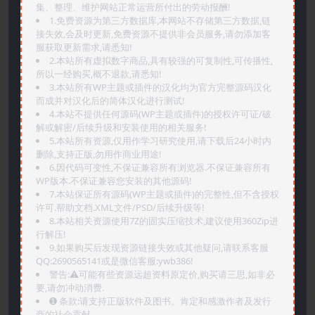
集、整理、维护网站正常运营所付出的劳动报酬!
1.免费资源为第三方数据库,本网站不存储第三方数据,链
接失效,会及时更新,免费资源不提供非会员服务,请勿添加客
服获取更新需求,请悉知!
2.本站所有虚拟数字商品,具有较强的可复制性,可传播性,
所以一经购买,概不退款,请悉知!
3.本站所有WP主题或插件的汉化均为官方完整源码汉化
而成并对汉化后的简体汉化进行测试!
4.本站不提供任何源码(WP主题或插件)的授权许可证/破
解或解密/后续升级和安装使用的相关服务!
5.本站所有资源,仅用作学习研究使用,请下载后24小时内
删除,支持正版,勿用作商业用途!
6.因代码可变性,不保证兼容所有浏览器.不保证兼容所有
WP版本.不保证兼容您安装的其他源码!
7.本站保证所有源码(WP主题或插件)的完整性,但不含授权
许可.帮助文档.XML文件/PSD/后续升级等!
8.本站相关资源使用7Z的固实压缩技术,建议使用360Zip进
行解压!
9.如果购买后发现资源链接失效或其他疑问,请联系客服
QQ:2690565141或是微信客服:ywb386!
警告:⚠️可能有些资源远超资料原定价,购买请三思,如非必
要,请勿冲动消费.
➊️ 条款:请支持正版软件及图书。肯定和感激作者及发行
商的社会贡献.