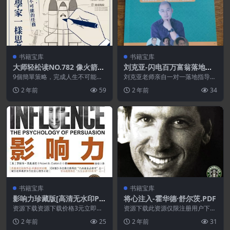
书籍宝库
书籍宝库
大师轻松读NO.782 像火箭科
刘克亚-闪电百万富翁落地指
學家一樣思考
导案例.PDF
9個簡單策略，完成人生不可能的
刘克亚老师亲自一对一落地指导的
任務 成為一名火箭科學家，可能
五个经典案例，克亚老师帮助《闪
2 年前
59
2 年前
34
像太空一樣遙不可及，...
电百万富翁》课程的5...
书籍宝库
书籍宝库
影响力珍藏版[高清无水印PD
将心注入-霍华德·舒尔茨.PDF
F文档]
资源下载资源下载价格3元立即购
资源下载此资源仅限注册用户下
买 或 ...
载，请先登录特别提醒:本网站不
2 年前
25
2 年前
31
保证所有资源永久更新资...