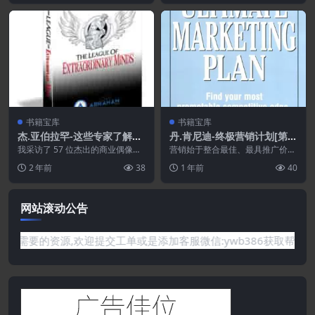
书籍宝库
书籍宝库
杰.亚伯拉罕-这些专家了解您
丹.肯尼迪-终极营销计划[第二
所不知道的业务建设知识-可
版.2000年]
我采访了 57 位杰出的商业偶像
营销始于整合最佳、最具推广价值
能会改变您的业务
（从顶级组织——Harbor、谁动
的信息，真实地展现你的“产品”，
2 年前
38
1 年前
40
了我的奶酪到具...
并且该信息必须突出...
网站滚动公告
站没有你需要的资源,欢迎提交工单或是添加客服微信:ywb386获