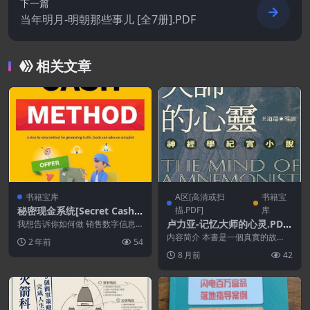
下一篇
当年明月-明朝那些事儿 [全7册].PDF
相关文章
书籍宝库
A区[高清或扫
书籍宝
秘密现金系统[Secret Cash S
描.PDF]
库
ystem]
卢力亚-记忆大师的心灵.PDF
我想告诉你如何做 销售数字信息
产品赚钱…… 没有人告诉你...
[繁体版]
内容简介 本書是一個真實的故
2 年前
54
事，內容記述一位大腦異常發達的
8 月前
42
人，擁有驚人的記憶力，...