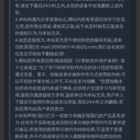
有,请在下载后24小时之内,从您的设备中自觉删除上述内
容。
3.本站纯属为分享资源站点,网站内所有资源仅供学习交流
之用,若作商业用途,请购买正版,由于未及时购买正版发生
的侵权行为,与本站无关。
4.如您是版权方,本站若无意中侵犯到您的版权利益,请来
信联系我们E-mail:2690565141@QQ.com,我们会在收到
信息后尽快给予删除处理!
5.网站软件免责说明:根据我国《计算机软件保护条例》第
十七条规定:“为了学习和研究软件内含的设计思想和原理,
通过安装、显示、传输或者存储软件等方式使用软件的,可
以不经软件著作权人许可,不向其支付报酬。”您需知晓本
站所有内容资源均来源于网络,仅供用户交流学习与研究使
用,版权归属原版权方所有,版权争议与本站无关,用户本人
下载后不能用作商业或非法用途,需在24小时之内删除,否
则后果均由用户承担责任!
6.特别声明:我们已尽一切努力准确呈现我们的产品及其潜
力.任何关于实际收益或实际结果示例的声明均可应要求进
行验证.所使用的推荐和示例均为特殊结果,不适用于普通
购买者,亦不代表或保证任何人都能获得相同或类似的结