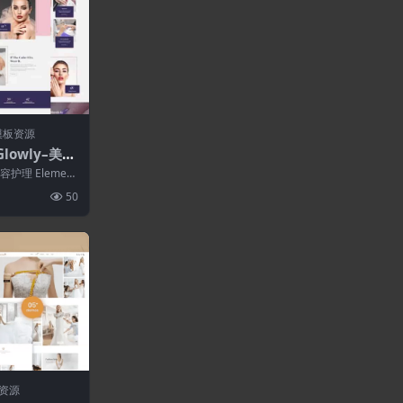
模板资源
Glowly–美甲
mentor模
容护理 Element
50
资源