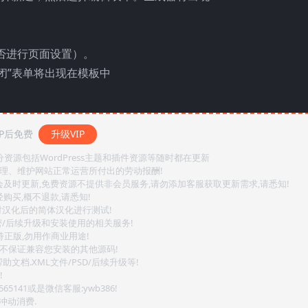
击否进行页面设置）。
闭”表单将出现在模板中
P后免费
升级VIP
源包括WordPress主题和插件资源等随时都在更新
整理、维护网站正常运营所付出的劳动报酬!
会及时更新,免费资源不提供非会员服务,请勿添加客服获取更新需求,请悉知!
购买,概不退款,请悉知!
对汉化后的简体汉化进行测试!
密/后续升级和安装使用的相关服务!
持正版,勿用作商业用途!
.不保证兼容您安装的其他源码!
文档.XML文件/PSD/后续升级等!
!
141或是微信客服:ywb386!
冲动消费.