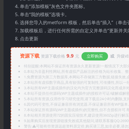
单击“添加模板”灰色文件夹图标。
单击“我的模板”选项卡。
选择您导入的metform 模板，然后单击“插入”（单
加载模板后，进行任何所需的自定义并单击“更新并关
点击更新
资源下载
9.9
资源下载价格
元
立即购买
或
升级VI
特别提醒:本网站不保证所有资源永久更新资源!一般情况下大部分资
0.本站为非盈利性网站,所有虚拟产品标注的价格为站长收集、
1.免费资源为第三方数据库,本网站不存储第三方数据,链接失效,
2.本站所有虚拟数字商品,具有较强的可复制性,可传播性,所以一经
3.本站所有WP主题或插件的汉化均为官方完整源码汉化而成并
4.本站不提供任何源码(WP主题或插件)的授权许可证/破解或解
5.本站所有资源,仅用作学习研究使用,请下载后24小时内删除,支
6.因代码可变性,不保证兼容所有浏览器.不保证兼容所有WP版本
7.本站保证所有源码(WP主题或插件)的完整性,但不含授权许可.帮助
8.本站相关资源使用7Z的固实压缩技术,建议使用360Zip进行解压
9.如果购买后发现资源链接失效或其他疑问,请联系客服QQ:2690565
警告:⚠️可能有些资源远超资料原定价,购买请三思,如非必要,请勿