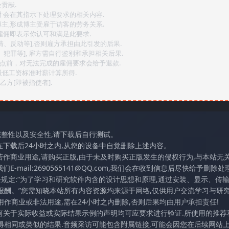
贡献.
后才会在其指示下处理要求的相关内容.
博主,形成博主受雇于访客的劳务关系.
,雇佣即表示你认可和满足此要求.
情、反动等],否则雇方承担由此引发的后果.
、犯罪等], 雇方需自行鉴别和承担相关后果.
2点前，对无法完成的雇佣要求会给予退款.
最低工资标准时薪计算所得.
方[即被指使者].
完整性以及安全性,请下载后自行测试。
在下载后24小时之内,从您的设备中自觉删除上述内容。
若作商业用途,请购买正版,由于未及时购买正版发生的侵权行为,与本站无
mail:2690565141@QQ.com,我们会在收到信息后尽快给予删除处理
条规定:“为了学习和研究软件内含的设计思想和原理,通过安装、显示、传
报酬。”您需知晓本站所有内容资源均来源于网络,仅供用户交流学习与研究
作商业或非法用途,需在24小时之内删除,否则后果均由用户承担责任!
任何关于实际收益或实际结果示例的声明均可应要求进行验证.所使用的推荐
得相同或类似的结果.音频采访可能包含附属链接,可能会因您在后续网站