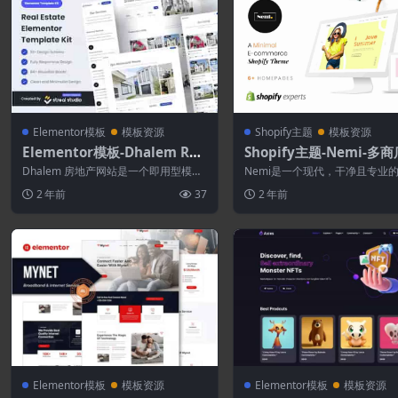
Elementor模板
模板资源
Shopify主题
模板资源
Elementor模板-Dhalem Rea
Shopify主题-Nemi-多
l Estate Elementor模板工具
应式Shopify主题
Dhalem 房地产网站是一个即用型模
Nemi是一个现代，干净且专业的S
包
板，尤其适用于房地产所有者、房地产
fy主题，它具有充分的响应能力
2 年前
37
2 年前
经纪人或...
有...
Elementor模板
模板资源
Elementor模板
模板资源