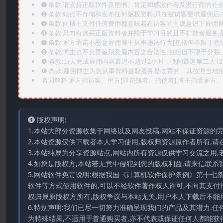
➊️ 条款:请支持正版软件及图书。肯定和感激作者及发行商的社会
➋️ 条款:站点不存储和发布任何版权资料,只在被访客要求雇佣
➌️ 条款:向博主支付任何费用都意味着在访客的主观意识下雇佣
➍️ 条款:只向有购买正版资料者并限于学习目的且不扩散者服务
➎ 条款:雇方承诺不恶意雇佣博主从事违法行为[包括但不限于色
➏️ 条款:博主也不负责鉴别受雇内容之合法性[包括但不限于分裂
❼ 条款:白天完成雇佣内容最迟不超过2小时，晚间最迟第二天1
❽ 条款:雇佣博主为您从事资料查取服务是收费的，其按照当地
名词解释:雇方指访客、甲方[即花钱者、指使者],博主指受雇方、乙
版权声明:
1.本站大部分资源收集于网络以及网友投稿,网站不保证资源的
2.本站资源仅供下载者本人学习使用,版权归资源原作者所有,请
3.本站纯属为分享资源站点,网站内所有资源仅供学习交流之用,
4.如您是版权方,本站若无意中侵犯到您的版权利益,请来信联系我们E-
5.网站软件免责说明:根据我国《计算机软件保护条例》第十七
软件等方式使用软件的,可以不经软件著作权人许可,不向其支付
权归属原版权方所有,版权争议与本站无关,用户本人下载后不能用
6.特别声明:我们已尽一切努力准确呈现我们的产品及其潜力.
为特殊结果,不适用于普通购买者,亦不代表或保证任何人都能获