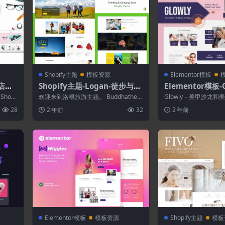
Shopify主题
模板资源
Elementor模板
商店响
Shopify主题-Logan-徒步与露
Elementor模板-
营商店Shopify主题
沙龙和美容护理Ele
hopi
欢迎来到洛根旅游主题。 Buddhathem
Glowly – 美甲沙龙和美
板套件
，在所
es的Logan主题专为徒步旅行者，...
or 模板套件。Glowly...
28
2 年前
32
2 年前
Elementor模板
模板资源
Shopify主题
模板