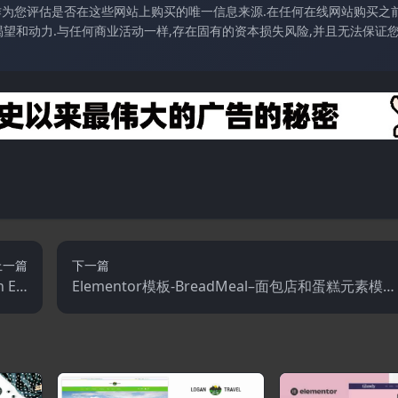
访作为您评估是否在这些网站上购买的唯一信息来源.在任何在线网站购买之前
望和动力.与任何商业活动一样,存在固有的资本损失风险,并且无法保证
上一篇
下一篇
 Ele
Elementor模板-BreadMeal–面包店和蛋糕元素模板
板套件
套件