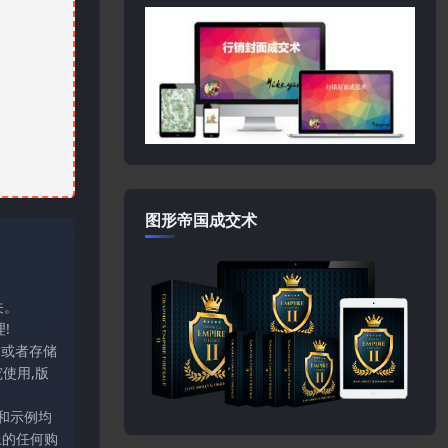
图形帝国成交术
关。
!
输或者存储
使用,版
和示例均
上的任何购