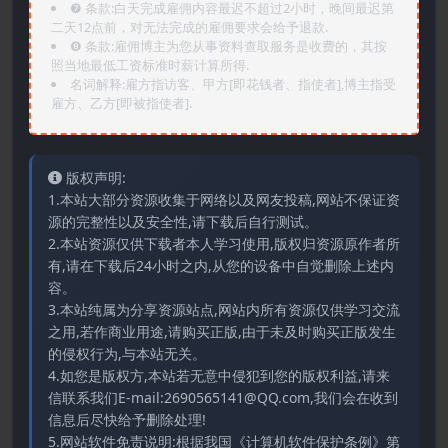
❼ 条款:白天完成雇佣内容最迟不超过2小时，晚间最迟第
二天12点前，对无法完成的雇佣要求会给予退款.
❽ 条款:雇佣博主为您从事资料查取服务是收费的，其按
照当地最低工资标准时薪计算所得.
名词解释:雇方指访客、甲方[即花钱者、指使者],博主指受
雇方、乙方[即被指使者].
版权声明:
1.本站大部分资源收集于网络以及网友投稿,网站不保证资
源的完整性以及安全性,请下载后自行测试。
2.本站资源仅供下载者本人学习使用,版权归资源原作者所
有,请在下载后24小时之内,从您的设备中自觉删除上述内
容。
3.本站纯属为分享资源站点,网站内所有资源仅供学习交流
之用,若作商业用途,请购买正版,由于未及时购买正版发生
的侵权行为,与本站无关。
4.如您是版权方,本站若无意中侵犯到您的版权利益,请来
信联系我们E-mail:2690565141@QQ.com,我们会在收到
信息后尽快给予删除处理!
5.网站软件免责说明:根据我国《计算机软件保护条例》第