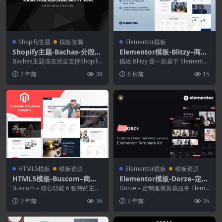
Shopify主题
模板资源
Elementor模板
Shopify主题-Bachas-分段多
Elementor模板-Blitzy–商业
功能Shopify主题
咨询Elementor模板套件
Bachas主题现在完全支持Shopify
描述 Blitzy 是一款基于 Elementor
新功能Sections（拖放）。 Ba...
的商业咨询模板套件，专为企业...
2 年前
39
6 月前
15
HTML5模板
模板资源
Elementor模板
模板资源
HTML5模板-Buscom–商业
Elementor模板-Dorze–定制
和企业模板
服装剪裁服务Elementor Pr
Buscom – 核心功能 6 独特的主页
Dorze – 定制服装剪裁服务 Eleme
版本 40 多个有效的 HTML5 文...
o模板套件
ntor Pro 模板套件经过完美设...
2 年前
36
2 年前
35