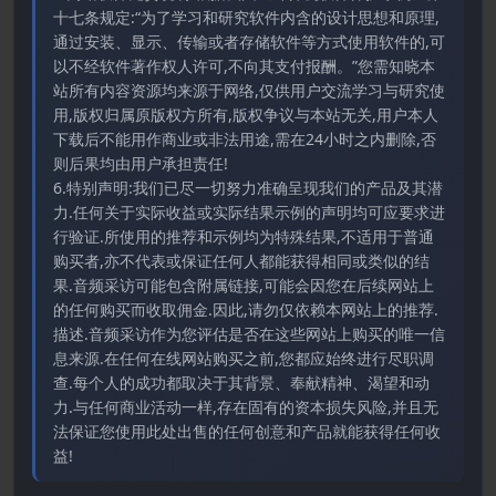
十七条规定:“为了学习和研究软件内含的设计思想和原理,
通过安装、显示、传输或者存储软件等方式使用软件的,可
以不经软件著作权人许可,不向其支付报酬。”您需知晓本
站所有内容资源均来源于网络,仅供用户交流学习与研究使
用,版权归属原版权方所有,版权争议与本站无关,用户本人
下载后不能用作商业或非法用途,需在24小时之内删除,否
则后果均由用户承担责任!
6.特别声明:我们已尽一切努力准确呈现我们的产品及其潜
力.任何关于实际收益或实际结果示例的声明均可应要求进
行验证.所使用的推荐和示例均为特殊结果,不适用于普通
购买者,亦不代表或保证任何人都能获得相同或类似的结
果.音频采访可能包含附属链接,可能会因您在后续网站上
的任何购买而收取佣金.因此,请勿仅依赖本网站上的推荐.
描述.音频采访作为您评估是否在这些网站上购买的唯一信
息来源.在任何在线网站购买之前,您都应始终进行尽职调
查.每个人的成功都取决于其背景、奉献精神、渴望和动
力.与任何商业活动一样,存在固有的资本损失风险,并且无
法保证您使用此处出售的任何创意和产品就能获得任何收
益!