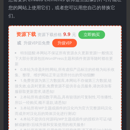
您的网站上使用它们，或者您可以用您自己的替换它
们。
资源下载
9.9
资源下载价格
元
立即购买
或
升级VIP后免费
升级VIP
特别提醒:本网站不保证所有资源永久更新资源!一般情况
下大部分资源包括WordPress主题和插件资源等随时都在更
新
0.本站为非盈利性网站,所有虚拟产品标注的价格为站长收
集、整理、维护网站正常运营所付出的劳动报酬!
1.免费资源为第三方数据库,本网站不存储第三方数据,链
接失效,会及时更新,免费资源不提供非会员服务,请勿添加客
服获取更新需求,请悉知!
2.本站所有虚拟数字商品,具有较强的可复制性,可传播性,
所以一经购买,概不退款,请悉知!
3.本站所有WP主题或插件的汉化均为官方完整源码汉化
而成并对汉化后的简体汉化进行测试!
4.本站不提供任何源码(WP主题或插件)的授权许可证/破
解或解密/后续升级和安装使用的相关服务!