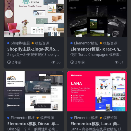
Shopify主题
模板资源
Elementor模板
模板资源
Shopify主题-Zinga-家具Sho
Elementor模板-Torac–Cha
pify主题
mpagne Elementor模板套
Zinga是一种美观美观的Shopify主
使用 Torac Champagne 模板套件
题，专为在线商店销售家具，桌
件
成功在线销售您的香槟。Torac ...
2 年前
36
2 年前
31
子，椅子，...
Elementor模板
模板资源
Elementor模板
模板资源
Elementor模板-Dinso–单一
Elementor模板-Lana–商务
物业和公寓Elementor模板
教练在线课程模板
Dinso是一个单一的属性和公寓元
Lana – 商务教练在线课程模板 Ele