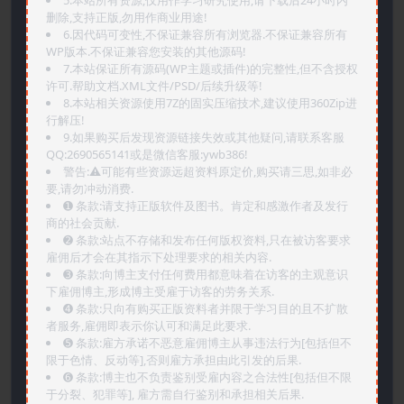
5.本站所有资源,仅用作学习研究使用,请下载后24小时内
删除,支持正版,勿用作商业用途!
6.因代码可变性,不保证兼容所有浏览器.不保证兼容所有
WP版本.不保证兼容您安装的其他源码!
7.本站保证所有源码(WP主题或插件)的完整性,但不含授权
许可.帮助文档.XML文件/PSD/后续升级等!
8.本站相关资源使用7Z的固实压缩技术,建议使用360Zip进
行解压!
9.如果购买后发现资源链接失效或其他疑问,请联系客服
QQ:2690565141或是微信客服:ywb386!
警告:⚠️可能有些资源远超资料原定价,购买请三思,如非必
要,请勿冲动消费.
➊️ 条款:请支持正版软件及图书。肯定和感激作者及发行
商的社会贡献.
➋️ 条款:站点不存储和发布任何版权资料,只在被访客要求
雇佣后才会在其指示下处理要求的相关内容.
➌️ 条款:向博主支付任何费用都意味着在访客的主观意识
下雇佣博主,形成博主受雇于访客的劳务关系.
➍️ 条款:只向有购买正版资料者并限于学习目的且不扩散
者服务,雇佣即表示你认可和满足此要求.
➎ 条款:雇方承诺不恶意雇佣博主从事违法行为[包括但不
限于色情、反动等],否则雇方承担由此引发的后果.
➏️ 条款:博主也不负责鉴别受雇内容之合法性[包括但不限
于分裂、犯罪等], 雇方需自行鉴别和承担相关后果.