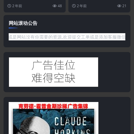
套件
素模板工具包。Dinso Kit 是一个
mentor Kits 有多种用途。这...
2 年前
48
2 年前
21
功能齐...
网站滚动公告
遇到任何问题或是网站没有你需要的资源,欢迎提交工单或是添加客服微