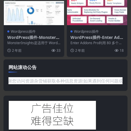
Wordpress插件
Wordpress插件
WordPress插件-MonsterIn
WordPress插件-Enter Add
sights–PPC Tracking Addo
ons Pro 1.0.3–适用于Word
MonsterInsights是适用于 WordP
Enter Addons Pro利用 80 多个免
n 1.1.1(MonsterInsights拓
ress 的最佳 Google...
Press的Elementor插件
费和专业高级小部件、400 多...
2 年前
33
2 年前
18
展)
网站滚动公告
感谢您访问资源杂货铺获取各种信息资源!如果遇到任何问题或是网站没