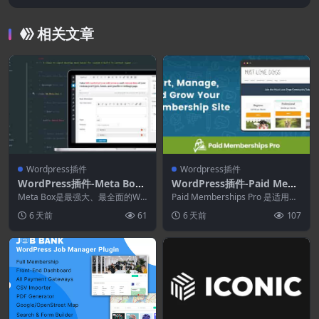
wsPaper and Magazine Layouts 3.2.0
相关文章
Wordpress插件
Wordpress插件
WordPress插件-Meta Box
WordPress插件-Paid Mem
5.10.13–WordPress自定义
berships Pro 3.8.3+Addon
Meta Box是最强大、最全面的Wo
Paid Memberships Pro 是适用于
字段和自定义Meta Boxes框
rdPress 自定义字段插件。供 Wo
s–WordPress会员插件和订
您的 WordPress 网站...
6 天前
61
6 天前
107
r...
架
阅平台