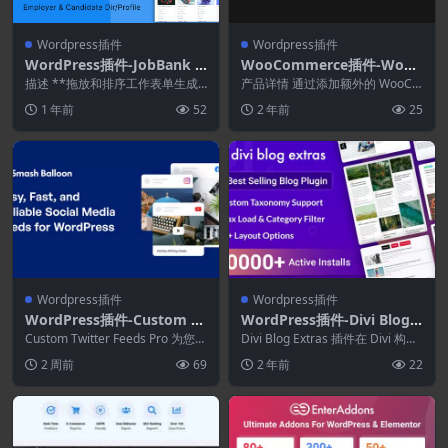
Wordpress插件
Wordpress插件
WordPress插件-JobBank 1.
WooCommerce插件-WooT
2.2-WordPress作业管理器
humbs for WooCommerc
描述 **拖放和排序工作表单生成
产品详情 通过添加额外的 WooCo
插件
器** 按类别拖放和排序职位列表
e 5.7.0
mmerce 变体图像来展示产品变
1 年前
52
2 年前
25
字段生成器 开放...
体。 将视...
Wordpress插件
Wordpress插件
WordPress插件-Custom T
WordPress插件-Divi Blog E
witter Feeds Pro 2.7.0
xtras 1.1.14
Custom Twitter Feeds Pro 为您的
Divi Blog Extras 插件在 Divi 构建
网站添加漂亮、干净、可定...
器中添加了一个新的博客模...
2 周前
69
2 年前
22