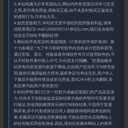
3.本站纯属为分享资源站点,网站内所有资源仅供学习交流
之用,若作商业用途,请购买正版,由于未及时购买正版发生
的侵权行为,与本站无关。
4.如您是版权方,本站若无意中侵犯到您的版权利益,请来
信联系我们E-mail:2690565141@QQ.com,我们会在收到
信息后尽快给予删除处理!
5.网站软件免责说明:根据我国《计算机软件保护条例》第
十七条规定:“为了学习和研究软件内含的设计思想和原理,
通过安装、显示、传输或者存储软件等方式使用软件的,可
以不经软件著作权人许可,不向其支付报酬。”您需知晓本
站所有内容资源均来源于网络,仅供用户交流学习与研究使
用,版权归属原版权方所有,版权争议与本站无关,用户本人
下载后不能用作商业或非法用途,需在24小时之内删除,否
则后果均由用户承担责任!
6.特别声明:我们已尽一切努力准确呈现我们的产品及其潜
力.任何关于实际收益或实际结果示例的声明均可应要求进
行验证.所使用的推荐和示例均为特殊结果,不适用于普通
购买者,亦不代表或保证任何人都能获得相同或类似的结
果.音频采访可能包含附属链接,可能会因您在后续网站上
的任何购买而收取佣金.因此,请勿仅依赖本网站上的推荐.