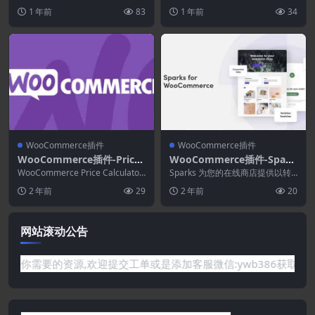
duct Filter Pro 2.9.1
o使用免费的 WooC...
mmerce Premium 2.19.0
的 YITH 商品成本， 您可以快...
1 年前
83
1 年前
34
WooCommerce插件
WooCommerce插件
WooCommerce插件-Price
WooCommerce插件-Spark
Calculator for WooComm
s for WooCommerce 1.1.6
WooCommerce Price Calculator
Sparks 为您的在线商店提供以转
erce 3.4.9
使您能够按米、磅、平方英...
化为重点的 WooCommerce 功
2 年前
29
2 年前
20
能。通...
网站滚动公告
的资源,欢迎提交工单或是添加客服微信:ywb386获取帮助！