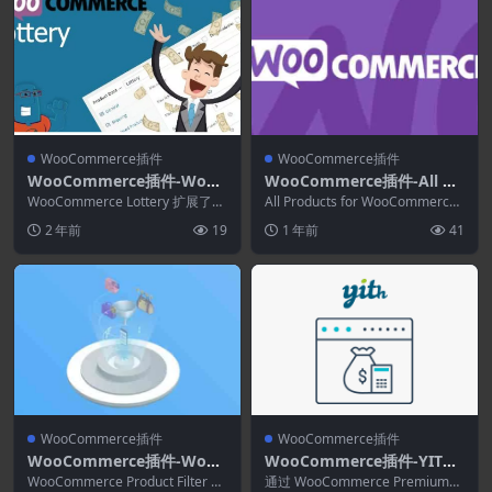
WooCommerce插件
WooCommerce插件
WooCommerce插件-WooC
WooCommerce插件-All Pr
ommerce Lottery 2.2.5–W
oducts for WooCommerce
WooCommerce Lottery 扩展了流
All Products for WooCommerce
ordPress竞赛和彩票.WooC
行的 WooCommerce 插...
Subscriptions 6.0.6
Subscriptio...
2 年前
19
1 年前
41
ommerce彩票
WooCommerce插件
WooCommerce插件
WooCommerce插件-WooB
WooCommerce插件-YITH
eWoo WooCommerce Pro
Cost of Goods for WooCo
WooCommerce Product Filter Pr
通过 WooCommerce Premium