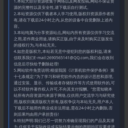
1.本站大部分资源收集于网络以及网友投稿,网站不保证资
源的完整性以及安全性,请下载后自行测试。
2.本站资源仅供下载者本人学习使用,版权归资源原作者所
有,请在下载后24小时之内,从您的设备中自觉删除上述内
容。
3.本站纯属为分享资源站点,网站内所有资源仅供学习交流
之用,若作商业用途,请购买正版,由于未及时购买正版发生
的侵权行为,与本站无关。
4.如您是版权方,本站若无意中侵犯到您的版权利益,请来
信联系我们E-mail:2690565141@QQ.com,我们会在收到
信息后尽快给予删除处理!
5.网站软件免责说明:根据我国《计算机软件保护条例》第
十七条规定:“为了学习和研究软件内含的设计思想和原理,
通过安装、显示、传输或者存储软件等方式使用软件的,可
以不经软件著作权人许可,不向其支付报酬。”您需知晓本
站所有内容资源均来源于网络,仅供用户交流学习与研究使
用,版权归属原版权方所有,版权争议与本站无关,用户本人
下载后不能用作商业或非法用途,需在24小时之内删除,否
则后果均由用户承担责任!
6.特别声明:我们已尽一切努力准确呈现我们的产品及其潜
力.任何关于实际收益或实际结果示例的声明均可应要求进