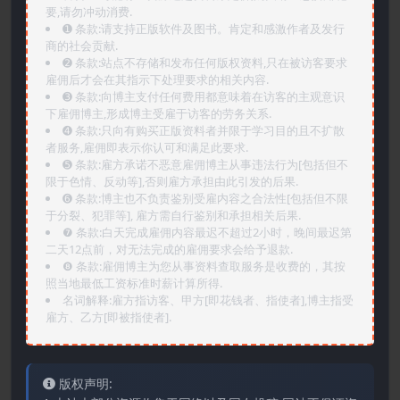
要,请勿冲动消费.
➊️ 条款:请支持正版软件及图书。肯定和感激作者及发行
商的社会贡献.
➋️ 条款:站点不存储和发布任何版权资料,只在被访客要求
雇佣后才会在其指示下处理要求的相关内容.
➌️ 条款:向博主支付任何费用都意味着在访客的主观意识
下雇佣博主,形成博主受雇于访客的劳务关系.
➍️ 条款:只向有购买正版资料者并限于学习目的且不扩散
者服务,雇佣即表示你认可和满足此要求.
➎ 条款:雇方承诺不恶意雇佣博主从事违法行为[包括但不
限于色情、反动等],否则雇方承担由此引发的后果.
➏️ 条款:博主也不负责鉴别受雇内容之合法性[包括但不限
于分裂、犯罪等], 雇方需自行鉴别和承担相关后果.
❼ 条款:白天完成雇佣内容最迟不超过2小时，晚间最迟第
二天12点前，对无法完成的雇佣要求会给予退款.
❽ 条款:雇佣博主为您从事资料查取服务是收费的，其按
照当地最低工资标准时薪计算所得.
名词解释:雇方指访客、甲方[即花钱者、指使者],博主指受
雇方、乙方[即被指使者].
版权声明: