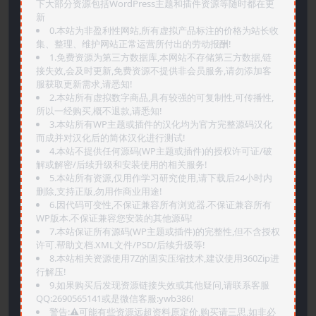
下大部分资源包括WordPress主题和插件资源等随时都在更
新
0.本站为非盈利性网站,所有虚拟产品标注的价格为站长收
集、整理、维护网站正常运营所付出的劳动报酬!
1.免费资源为第三方数据库,本网站不存储第三方数据,链
接失效,会及时更新,免费资源不提供非会员服务,请勿添加客
服获取更新需求,请悉知!
2.本站所有虚拟数字商品,具有较强的可复制性,可传播性,
所以一经购买,概不退款,请悉知!
3.本站所有WP主题或插件的汉化均为官方完整源码汉化
而成并对汉化后的简体汉化进行测试!
4.本站不提供任何源码(WP主题或插件)的授权许可证/破
解或解密/后续升级和安装使用的相关服务!
5.本站所有资源,仅用作学习研究使用,请下载后24小时内
删除,支持正版,勿用作商业用途!
6.因代码可变性,不保证兼容所有浏览器.不保证兼容所有
WP版本.不保证兼容您安装的其他源码!
7.本站保证所有源码(WP主题或插件)的完整性,但不含授权
许可.帮助文档.XML文件/PSD/后续升级等!
8.本站相关资源使用7Z的固实压缩技术,建议使用360Zip进
行解压!
9.如果购买后发现资源链接失效或其他疑问,请联系客服
QQ:2690565141或是微信客服:ywb386!
警告:⚠️可能有些资源远超资料原定价,购买请三思,如非必