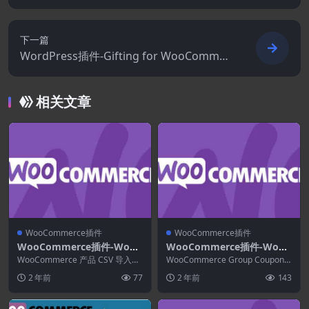
e Cart Messages 1.26.0
下一篇
WordPress插件-Gifting for WooCommer
ce Subscriptions 2.7.0
相关文章
WooCommerce插件
WooCommerce插件
WooCommerce插件-WooC
WooCommerce插件-WooC
ommerce Product CSV Im
ommerce Group Coupons
WooCommerce 产品 CSV 导入套
WooCommerce Group Coupons
port Suite 1.10.76
件可让您导入数千种产品，并支持
2.10.0
是 WooCommerce 的...
2 年前
77
2 年前
143
来自预...