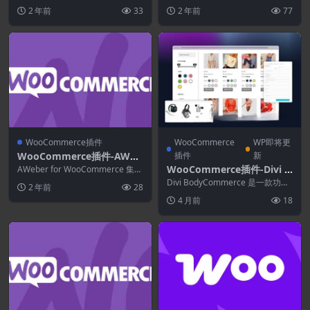
的企业提供了一个身临其境的店
Program 1.7.8
Program推荐营销是...
2 年前
33
2 年前
77
面，供...
WooCommerce插件
WooCommerce
WP即将更
WooCommerce插件-AWeb
插件
新
er for WooCommerce 4.0.
WooCommerce插件-Divi B
AWeber for WooCommerce 集
2
成，用于让用户订阅您的时事通
odyCommerce 8.6.6
Divi BodyCommerce 是一款功能
2 年前
28
讯、...
全面的工具包，适用于同时使用 D
4 月前
18
i...