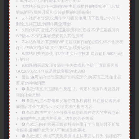
而成并对汉化后的简体汉化进行测试!
4.本站不提供任何源码(WP主题或插件)的授权许可证/破
解或解密/后续升级和安装使用的相关服务!
5.本站所有资源,仅用作学习研究使用,请下载后24小时内
删除,支持正版,勿用作商业用途!
6.因代码可变性,不保证兼容所有浏览器.不保证兼容所有
WP版本.不保证兼容您安装的其他源码!
7.本站保证所有源码(WP主题或插件)的完整性,但不含授权
许可.帮助文档.XML文件/PSD/后续升级等!
8.本站相关资源使用7Z的固实压缩技术,建议使用360Zip进
行解压!
9.如果购买后发现资源链接失效或其他疑问,请联系客服
QQ:2690565141或是微信客服:ywb386!
警告:⚠️可能有些资源远超资料原定价,购买请三思,如非必
要,请勿冲动消费.
➊️ 条款:请支持正版软件及图书。肯定和感激作者及发行
商的社会贡献.
➋️ 条款:站点不存储和发布任何版权资料,只在被访客要求
雇佣后才会在其指示下处理要求的相关内容.
➌️ 条款:向博主支付任何费用都意味着在访客的主观意识
下雇佣博主,形成博主受雇于访客的劳务关系.
➍️ 条款:只向有购买正版资料者并限于学习目的且不扩散
者服务,雇佣即表示你认可和满足此要求.
➎ 条款:雇方承诺不恶意雇佣博主从事违法行为[包括但不