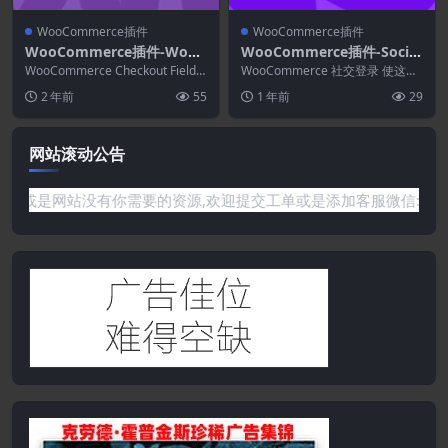
WooCommerce插件
WooCommerce插件
WooCommerce插件-WooC
WooCommerce插件-Social
ommerce Checkout Field
Login for WooCommerce
WooCommerce Checkout Field E
WooCommerce 社交登录 使这个
Editor 1.7.20
ditor为您提供一个接...
2.17.1
过程尽可能简单和安全——客户可
2 年前
55
1 年前
29
以使用他们...
网站滚动公告
没有你需要的资源,欢迎提交工单或是添加客服微信:ywb386获取