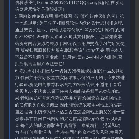
信联系我们E-mail:2690565141@QQ.com,我们会在收到
信息后尽快给予删除处理!
5.网站软件免责说明:根据我国《计算机软件保护条例》第
十七条规定:“为了学习和研究软件内含的设计思想和原理,
通过安装、显示、传输或者存储软件等方式使用软件的,可
以不经软件著作权人许可,不向其支付报酬。”您需知晓本
站所有内容资源均来源于网络,仅供用户交流学习与研究使
用,版权归属原版权方所有,版权争议与本站无关,用户本人
下载后不能用作商业或非法用途,需在24小时之内删除,否
则后果均由用户承担责任!
6.特别声明:我们已尽一切努力准确呈现我们的产品及其潜
力.任何关于实际收益或实际结果示例的声明均可应要求进
行验证.所使用的推荐和示例均为特殊结果,不适用于普通
购买者,亦不代表或保证任何人都能获得相同或类似的结
果.音频采访可能包含附属链接,可能会因您在后续网站上
的任何购买而收取佣金.因此,请勿仅依赖本网站上的推荐.
描述.音频采访作为您评估是否在这些网站上购买的唯一信
息来源.在任何在线网站购买之前,您都应始终进行尽职调
查.每个人的成功都取决于其背景、奉献精神、渴望和动
力.与任何商业活动一样,存在固有的资本损失风险,并且无
法保证您使用此处出售的任何创意和产品就能获得任何收