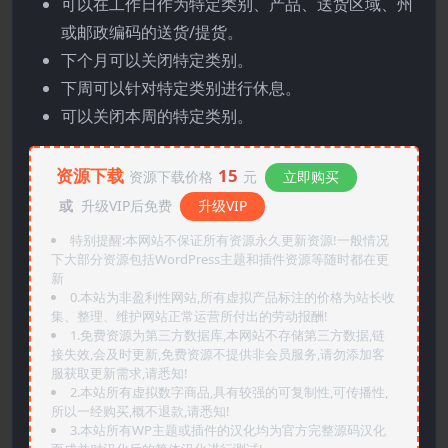
可以在工作日作为特定类别、产品、送货区域、州
或邮政编码的送货/提货。
下个月可以关闭特定类别。
下周可以针对特定类别进行休息。
可以关闭本周的特定类别。
资源下载
15
资源下载价格
元
立即购买
或
升级VIP后免费
升级VIP
特别提醒:本网站不保证所有资源永久更新资源!一般情况
下大部分资源包括WordPress主题和插件资源等随时都在更
新
0.本站为非盈利性网站,所有虚拟产品标注的价格为站长收
集、整理、维护网站正常运营所付出的劳动报酬!
1.免费资源为第三方数据库,本网站不存储第三方数据,链
接失效,会及时更新,免费资源不提供非会员服务,请勿添加客
服获取更新需求,请悉知!
2.本站所有虚拟数字商品,具有较强的可复制性,可传播性,
所以一经购买,概不退款,请悉知!
3.本站所有WP主题或插件的汉化均为官方完整源码汉化