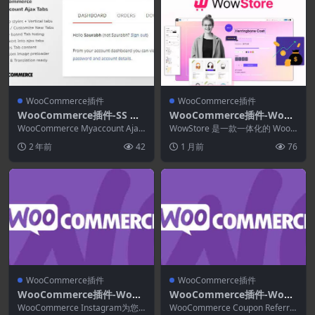
WooCommerce插件
WooCommerce插件
WooCommerce插件-SS W
WooCommerce插件-Wow
ooCommerce Myaccount
Store Pro 2.2.2–古腾堡Woo
WooCommerce Myaccount Ajax
WowStore 是一款一体化的 WooC
Ajax Tabs 2.5.0
选项卡是一个干净、简单且轻...
Commerce商店生成器
ommerce 解决方案。它可以帮助
2 年前
42
1 月前
76
您...
WooCommerce插件
WooCommerce插件
WooCommerce插件-WooC
WooCommerce插件-WooC
ommerce Instagram 4.6.1
ommerce Coupon Referral
WooCommerce Instagram为您
WooCommerce Coupon Referral