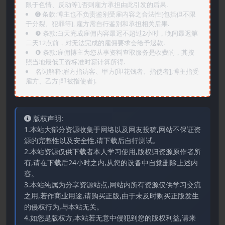
限于色情、反动等],否则雇方承担由此引发的后果.
➏️ 条款:博主也不负责鉴别受雇内容之合法性[包括但不限
于分裂、犯罪等], 雇方需自行鉴别和承担相关后果.
❼ 条款:白天完成雇佣内容最迟不超过2小时，晚间最迟第
二天12点前，对无法完成的雇佣要求会给予退款.
❽ 条款:雇佣博主为您从事资料查取服务是收费的，其按
照当地最低工资标准时薪计算所得.
名词解释:雇方指访客、甲方[即花钱者、指使者],博主指受
雇方、乙方[即被指使者].
版权声明:
1.本站大部分资源收集于网络以及网友投稿,网站不保证资
源的完整性以及安全性,请下载后自行测试。
2.本站资源仅供下载者本人学习使用,版权归资源原作者所
有,请在下载后24小时之内,从您的设备中自觉删除上述内
容。
3.本站纯属为分享资源站点,网站内所有资源仅供学习交流
之用,若作商业用途,请购买正版,由于未及时购买正版发生
的侵权行为,与本站无关。
4.如您是版权方,本站若无意中侵犯到您的版权利益,请来