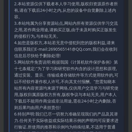
2.本站资源仅供下载者本人学习使用,版权归资源原作者所
有,请在下载后24小时之内,从您的设备中自觉删除上述内
容。
3.本站纯属为分享资源站点,网站内所有资源仅供学习交流
之用,若作商业用途,请购买正版,由于未及时购买正版发生
的侵权行为,与本站无关。
4.如您是版权方,本站若无意中侵犯到您的版权利益,请来
信联系我们E-mail:2690565141@QQ.com,我们会在收到
信息后尽快给予删除处理!
5.网站软件免责说明:根据我国《计算机软件保护条例》第
十七条规定:“为了学习和研究软件内含的设计思想和原理,
通过安装、显示、传输或者存储软件等方式使用软件的,可
以不经软件著作权人许可,不向其支付报酬。”您需知晓本
站所有内容资源均来源于网络,仅供用户交流学习与研究使
用,版权归属原版权方所有,版权争议与本站无关,用户本人
下载后不能用作商业或非法用途,需在24小时之内删除,否
则后果均由用户承担责任!
6.特别声明:我们已尽一切努力准确呈现我们的产品及其潜
力.任何关于实际收益或实际结果示例的声明均可应要求进
行验证.所使用的推荐和示例均为特殊结果,不适用于普通