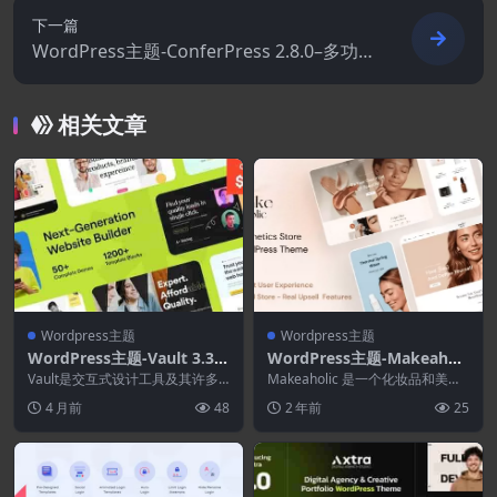
下一篇
WordPress主题-ConferPress 2.8.0–多功能
活动门票WordPress主题
相关文章
Wordpress主题
Wordpress主题
WordPress主题-Vault 3.3.2
WordPress主题-Makeaholi
-多用途Elementor WordPr
c 1.7.0–美容化妆品WordPre
Vault是交互式设计工具及其许多
Makeaholic 是一个化妆品和美
ess主题
自定义选项，可自定义构建您梦想
ss主题
容 WooCommerce 商店 Word...
4 月前
48
2 年前
25
中的全功能网站所...