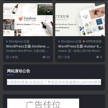
Wordpress主题
Wordpress主题
WP即将更新
WordPress主题-Emdene 1.
WordPress主题-Auteur 8.7
0.3–葡萄酒和奶酪WordPres
–专为作者和出版商打造的W
Emdene WordPress 主题功能 华
Auteur 是一款精心设计的 WordPr
s主题
丽的主页布局 Elementor ...
ordPress主题
ess 主题，专为作家、博主、评论
2 年前
20
1 月前
9
家...
网站滚动公告
要的资源,欢迎提交工单或是添加客服微信:ywb386获取帮助！