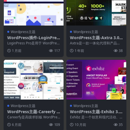
Wordpress主题
Wordpress主题
WordPress插件-LoginPres
WordPress主题-Axtra 3.0.3
s Pro 6.2.4+Addons–Word
–数字代理创意组合主题
LoginPress Pro是用于 WordPres
Axtra是一款一体化代理和产品组
Press登录插件
s 管理员登录的最佳 Wor...
合展示构建器，具有超高性能、独
1 月前
117
1 年前
38
特功能和屡获殊荣...
Wordpress主题
Wordpress主题
WordPress主题-Careerfy 1
WordPress主题-Exhibz 3.0.
0.3.4–求职板WordPress主
8–活动会议 WordPress 主题
Careerfy是高级求职板 WordPres
Exhibz 是一个创意和现代活动、
题
s 主题，为您带来最简单的解决方
会议 WordPress 主题，用于组织
6 月前
109
10 月前
35
案...
会议...