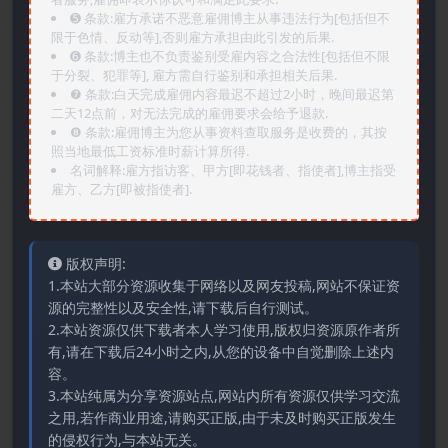
➎ 条款:雇方承诺不恶意雇佣博主从事违法行为[包括但不
限于色情、反动等],否则雇方承担由此引发的后果.
➏️ 条款:博主也不负责鉴别受雇内容之合法性[包括但不限
于分裂、犯罪等], 雇方需自行鉴别和承担相关后果.
❼ 条款:白天完成雇佣内容最迟不超过2小时，晚间最迟第
二天12点前，对无法完成的雇佣要求会给予退款.
❽ 条款:雇佣博主为您从事资料查取服务是收费的，其按
照当地最低工资标准时薪计算所得.
名词解释:雇方指访客、甲方[即花钱者、指使者],博主指受
雇方、乙方[即被指使者].
版权声明:
1.本站大部分资源收集于网络以及网友投稿,网站不保证资
源的完整性以及安全性,请下载后自行测试。
2.本站资源仅供下载者本人学习使用,版权归资源原作者所
有,请在下载后24小时之内,从您的设备中自觉删除上述内
容。
3.本站纯属为分享资源站点,网站内所有资源仅供学习交流
之用,若作商业用途,请购买正版,由于未及时购买正版发生
的侵权行为,与本站无关。