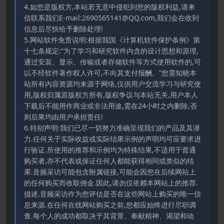
4.如您是版权方,本站若无意中侵犯到您的版权利益,请来
信联系我们E-mail:2690565141@QQ.com,我们会在收到
信息后尽快给予删除处理!
5.网站软件免责说明:根据我国《计算机软件保护条例》第
十七条规定:“为了学习和研究软件内含的设计思想和原理,
通过安装、显示、传输或者存储软件等方式使用软件的,可
以不经软件著作权人许可,不向其支付报酬。”您需知晓本
站所有内容资源均来源于网络,仅供用户交流学习与研究使
用,版权归属原版权方所有,版权争议与本站无关,用户本人
下载后不能用作商业或非法用途,需在24小时之内删除,否
则后果均由用户承担责任!
6.特别声明:我们已尽一切努力准确呈现我们的产品及其潜
力.任何关于实际收益或实际结果示例的声明均可应要求进
行验证.所使用的推荐和示例均为特殊结果,不适用于普通
购买者,亦不代表或保证任何人都能获得相同或类似的结
果.音频采访可能包含附属链接,可能会因您在后续网站上
的任何购买而收取佣金.因此,请勿仅依赖本网站上的推荐.
描述.音频采访作为您评估是否在这些网站上购买的唯一信
息来源.在任何在线网站购买之前,您都应始终进行尽职调
查.每个人的成功都取决于其背景、奉献精神、渴望和动