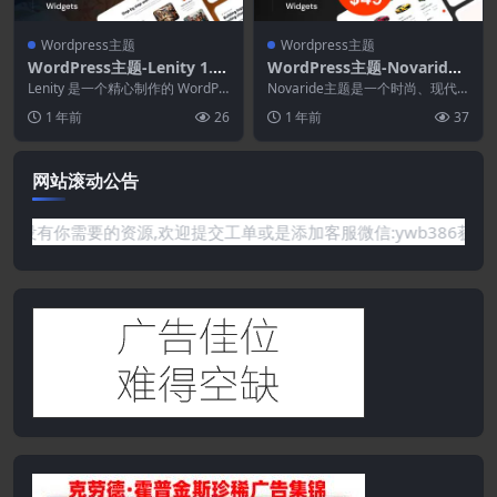
Wordpress主题
Wordpress主题
WordPress主题-Lenity 1.0.
WordPress主题-Novaride
1–慈善与捐赠WordPress主
1.0.3–汽车租赁WordPress
Lenity 是一个精心制作的 WordPr
Novaride主题是一个时尚、现代
题
ess Elementor 主题，专...
主题
且完全响应的WordPress主题，专
1 年前
26
1 年前
37
为汽车...
网站滚动公告
的资源,欢迎提交工单或是添加客服微信:ywb386获取帮助！