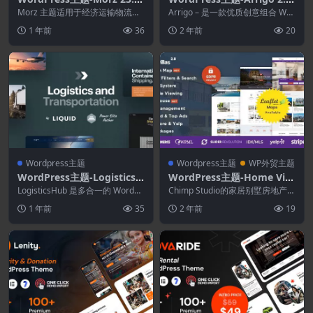
物流WordPress主题
2–当代创意组合 Elementor
Morz 主题适用于经济运输物流领
Arrigo – 是一款优质创意组合 Wor
域的任何业务，包括货运、航运、
WordPress 主题
dPress 主题。 它采用现代简约...
1 年前
36
2 年前
20
搬家、物流仓库、...
Wordpress主题
Wordpress主题
WP外贸主题
WordPress主题-LogisticsH
WordPress主题-Home Vill
ub 1.1.5–物流和运输WordP
as 2.8–房地产WordPress主
LogisticsHub 是多合一的 WordPr
Chimp Studio的家居别墅房地产
ress主题
ess 主题，具有超高性能、直...
题
WordPress 主题是最受好评的主...
1 年前
35
2 年前
19