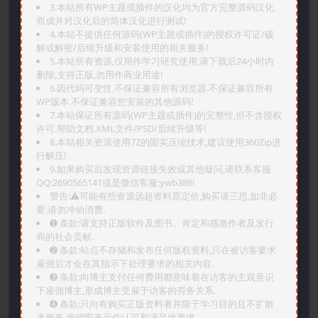
3.本站所有WP主题或插件的汉化均为官方完整源码汉化
而成并对汉化后的简体汉化进行测试!
4.本站不提供任何源码(WP主题或插件)的授权许可证/破
解或解密/后续升级和安装使用的相关服务!
5.本站所有资源,仅用作学习研究使用,请下载后24小时内
删除,支持正版,勿用作商业用途!
6.因代码可变性,不保证兼容所有浏览器.不保证兼容所有
WP版本.不保证兼容您安装的其他源码!
7.本站保证所有源码(WP主题或插件)的完整性,但不含授权
许可.帮助文档.XML文件/PSD/后续升级等!
8.本站相关资源使用7Z的固实压缩技术,建议使用360Zip进
行解压!
9.如果购买后发现资源链接失效或其他疑问,请联系客服
QQ:2690565141或是微信客服:ywb386!
警告:⚠️可能有些资源远超资料原定价,购买请三思,如非必
要,请勿冲动消费.
➊️ 条款:请支持正版软件及图书。肯定和感激作者及发行
商的社会贡献.
➋️ 条款:站点不存储和发布任何版权资料,只在被访客要求
雇佣后才会在其指示下处理要求的相关内容.
➌️ 条款:向博主支付任何费用都意味着在访客的主观意识
下雇佣博主,形成博主受雇于访客的劳务关系.
➍️ 条款:只向有购买正版资料者并限于学习目的且不扩散
者服务,雇佣即表示你认可和满足此要求.