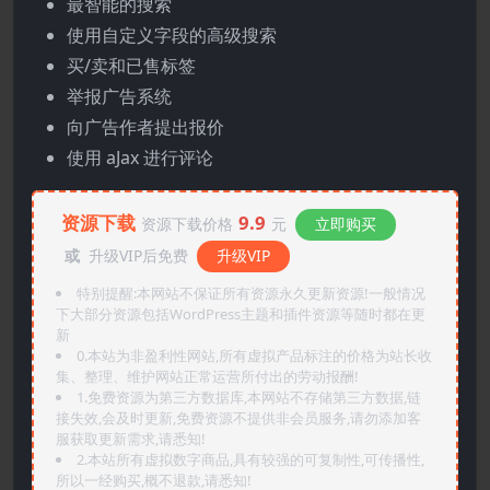
最智能的搜索
使用自定义字段的高级搜索
买/卖和已售标签
举报广告系统
向广告作者提出报价
使用 aJax 进行评论
资源下载
9.9
资源下载价格
元
立即购买
或
升级VIP后免费
升级VIP
特别提醒:本网站不保证所有资源永久更新资源!一般情况
下大部分资源包括WordPress主题和插件资源等随时都在更
新
0.本站为非盈利性网站,所有虚拟产品标注的价格为站长收
集、整理、维护网站正常运营所付出的劳动报酬!
1.免费资源为第三方数据库,本网站不存储第三方数据,链
接失效,会及时更新,免费资源不提供非会员服务,请勿添加客
服获取更新需求,请悉知!
2.本站所有虚拟数字商品,具有较强的可复制性,可传播性,
所以一经购买,概不退款,请悉知!