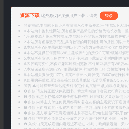
资源下载
此资源仅限注册用户下载，请先
登录
特别提醒:本网站不保证所有资源永久更新资源!一般情况下大部分资
0.本站为非盈利性网站,所有虚拟产品标注的价格为站长收集、
1.免费资源为第三方数据库,本网站不存储第三方数据,链接失效,
2.本站所有虚拟数字商品,具有较强的可复制性,可传播性,所以一经
3.本站所有WP主题或插件的汉化均为官方完整源码汉化而成并
4.本站不提供任何源码(WP主题或插件)的授权许可证/破解或解
5.本站所有资源,仅用作学习研究使用,请下载后24小时内删除,支
6.因代码可变性,不保证兼容所有浏览器.不保证兼容所有WP版本
7.本站保证所有源码(WP主题或插件)的完整性,但不含授权许可.帮助
8.本站相关资源使用7Z的固实压缩技术,建议使用360Zip进行解压
9.如果购买后发现资源链接失效或其他疑问,请联系客服QQ:2690565
警告:⚠️可能有些资源远超资料原定价,购买请三思,如非必要,请勿
➊️ 条款:请支持正版软件及图书。肯定和感激作者及发行商的社会
➋️ 条款:站点不存储和发布任何版权资料,只在被访客要求雇佣
➌️ 条款:向博主支付任何费用都意味着在访客的主观意识下雇佣
➍️ 条款:只向有购买正版资料者并限于学习目的且不扩散者服务
➎ 条款:雇方承诺不恶意雇佣博主从事违法行为[包括但不限于色
➏️ 条款:博主也不负责鉴别受雇内容之合法性[包括但不限于分裂
❼ 条款:白天完成雇佣内容最迟不超过2小时，晚间最迟第二天1