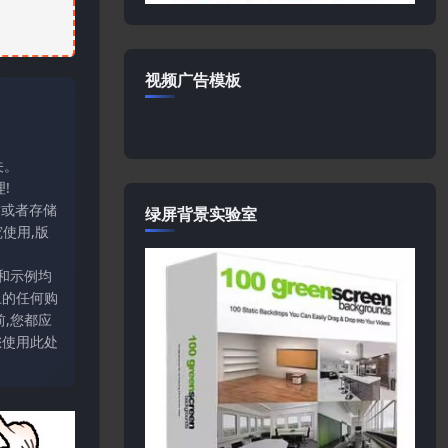
视频广告模板
关。
!
输或者存储
绿屏背景实验室
使用,版
和示例均
上的任何购
,您都应
您使用此处