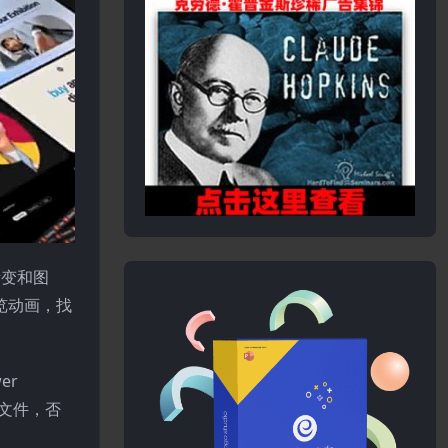
渐变和图
览动画，找
er
装文件，否