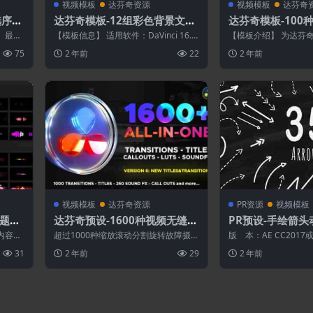
视频模板
达芬奇资源
视频模板
达芬奇
选序列
达芬奇模板-12组彩色背景文字
达芬奇模板-100
4
大标题排版动画 Colorful Slid
曲模糊旋转无缝视
。最多
【模板信息】 适用软件：DaVinci 16.2
【模板介绍】 为达芬奇软件
es
导出对
或更高版本（支持Studio和免...
solve 16及以上版本使
75
2 年前
22
2 年前
视频模板
达芬奇资源
PR资源
视频模板
标题特
达芬奇预设-1600种视频无缝转
PR预设-手绘箭头
s
场LUT调色音效预设V6 Transi
内容栩
超过1000种缩放滚动分割旋转故障摄像
版 本：AE CC201
tions Library
独特的文
机抖动透视移动光效闪烁遮挡全景无缝
emiere CC 2021或...
31
2 年前
29
2 年前
转场，4...