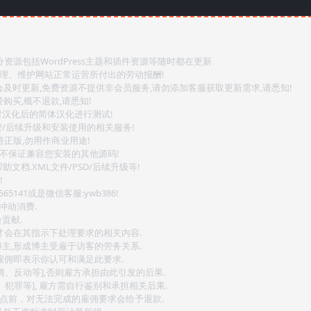
源包括WordPress主题和插件资源等随时都在更新
整理、维护网站正常运营所付出的劳动报酬!
会及时更新,免费资源不提供非会员服务,请勿添加客服获取更新需求,请悉知!
购买,概不退款,请悉知!
对汉化后的简体汉化进行测试!
密/后续升级和安装使用的相关服务!
持正版,勿用作商业用途!
.不保证兼容您安装的其他源码!
文档.XML文件/PSD/后续升级等!
!
141或是微信客服:ywb386!
冲动消费.
贡献.
后才会在其指示下处理要求的相关内容.
博主,形成博主受雇于访客的劳务关系.
,雇佣即表示你认可和满足此要求.
情、反动等],否则雇方承担由此引发的后果.
、犯罪等], 雇方需自行鉴别和承担相关后果.
2点前，对无法完成的雇佣要求会给予退款.