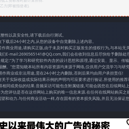
最低工资标准时薪计算所得.
方[即被指使者].
完整性以及安全性,请下载后自行测试。
在下载后24小时之内,从您的设备中自觉删除上述内容。
若作商业用途,请购买正版,由于未及时购买正版发生的侵权行为,与本站无
mail:2690565141@QQ.com,我们会在收到信息后尽快给予删除处理
条规定:“为了学习和研究软件内含的设计思想和原理,通过安装、显示、传
报酬。”您需知晓本站所有内容资源均来源于网络,仅供用户交流学习与研究
作商业或非法用途,需在24小时之内删除,否则后果均由用户承担责任!
任何关于实际收益或实际结果示例的声明均可应要求进行验证.所使用的推荐
得相同或类似的结果.音频采访可能包含附属链接,可能会因您在后续网站
访作为您评估是否在这些网站上购买的唯一信息来源.在任何在线网站购买之前
望和动力.与任何商业活动一样,存在固有的资本损失风险,并且无法保证