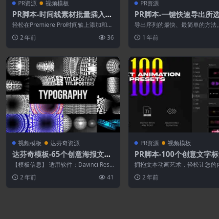
PR资源
视频模板
PR资源
PR脚本-时间线素材批量插入移
PR脚本-一键快速导出所
动复制粘贴剪辑工具
One Click Export V1.2.
轻松在Premiere Pro时间轴上添加和移
导出序列的最快、最简单的方法
动剪辑！多种操作方式：在时间轴上
28 个可自定义渲染按钮。选择
2 年前
36
1 年前
添...
象：Pr...
视频模板
达芬奇资源
PR资源
视频模板
达芬奇模板-65个创意海报文字
PR脚本-100个创意文字
标题排版宣传动画
效动画预设 Text Preset
【模板信息】 适用软件：Davinci Reso
拥抱文本动画艺术，轻松让您的
lve 16.2 或更高版本 分...
栩如生。您可以使用这 100 个
2 年前
41
2 年前
本动画...