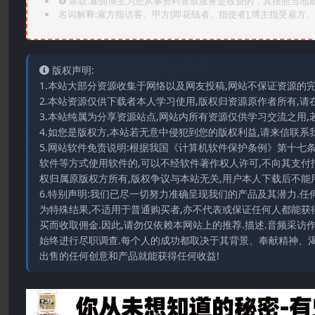
❽ 条款:雇佣博主为您从事资料查取服务是收费的，其按照当地
名词解释:雇方指访客、甲方[即花钱者、指使者],博主指受雇方、乙
版权声明:
1.本站大部分资源收集于网络以及网友投稿,网站不保证资源的
2.本站资源仅供下载者本人学习使用,版权归资源原作者所有,请
3.本站纯属为分享资源站点,网站内所有资源仅供学习交流之用,
4.如您是版权方,本站若无意中侵犯到您的版权利益,请来信联系我们E-
5.网站软件免责说明:根据我国《计算机软件保护条例》第十七
软件等方式使用软件的,可以不经软件著作权人许可,不向其支付
权归属原版权方所有,版权争议与本站无关,用户本人下载后不能用
6.特别声明:我们已尽一切努力准确呈现我们的产品及其潜力.
为特殊结果,不适用于普通购买者,亦不代表或保证任何人都能获
买而收取佣金.因此,请勿仅依赖本网站上的推荐.描述.音频采
始终进行尽职调查.每个人的成功都取决于其背景、奉献精神、渴
出售的任何创意和产品就能获得任何收益!