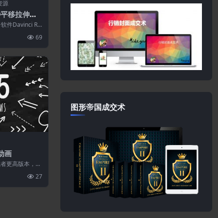
资源
种平移拉伸扭
频转场模板
Davinci Re
用的无...
69
图形帝国成交术
动画
7或者更高版本，Pr
27