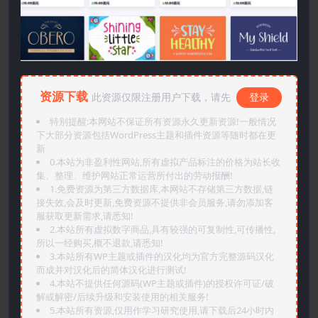
资源下载
此资源仅限注册用户下载，请先
登录
特别提醒:本网站不保证所有资源永久更新资源!一般情况
下大部分资源包括WordPress主题和插件资源等随时都在更
新
0.本站为非盈利性网站,所有虚拟产品标注的价格为站长收
集、整理、维护网站正常运营所付出的劳动报酬!
1.免费资源为第三方数据库,本网站不存储第三方数据,链
接失效,会及时更新,免费资源不提供非会员服务,请勿添加客
服获取更新需求,请悉知!
2.本站所有虚拟数字商品,具有较强的可复制性,可传播性,
所以一经购买,概不退款,请悉知!
3.本站所有WP主题或插件的汉化均为官方完整源码汉化
而成并对汉化后的简体汉化进行测试!
4.本站不提供任何源码(WP主题或插件)的授权许可证/破
解或解密/后续升级和安装使用的相关服务!
5.本站所有资源,仅用作学习研究使用,请下载后24小时内