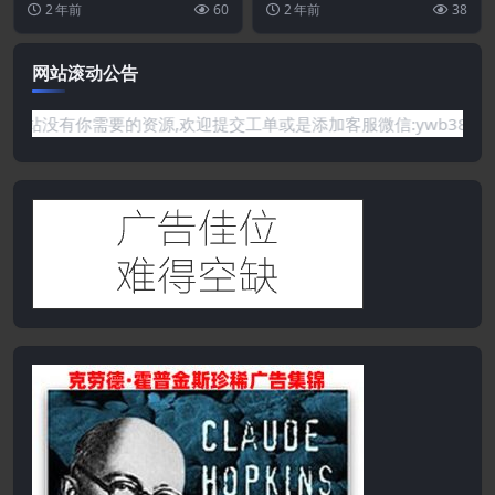
2 年前
60
2 年前
38
保证所有资源永久更新资...
网站滚动公告
需要的资源,欢迎提交工单或是添加客服微信:ywb386获取帮助！