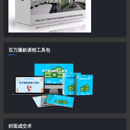
百万爆款课程工具包
封面成交术