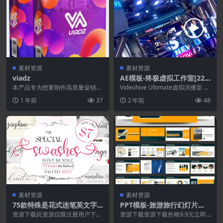
素材资源
素材资源
viadz
AE模板-终极虚拟工作室[228
32453].7z
本产品专为想要制作高质量促销视
Videohive Ultimate虚拟演播室 项
频、社交媒体、真正畅销的广告的
目详情 3D 元素 2.2.2...
1 年前
37
2 年前
48
人士而设计！ 以下是...
素材资源
素材资源
75款特殊是花式连笔英文字
PPT模板-旅游旅行幻灯片演
体合集-花体英文字体合集
示文稿PPT模板
资源下载此资源仅限注册用户下
资源下载资源下载价格9.9元立即
载，请先登录特别提醒:本网站不
购买 或 &nb...