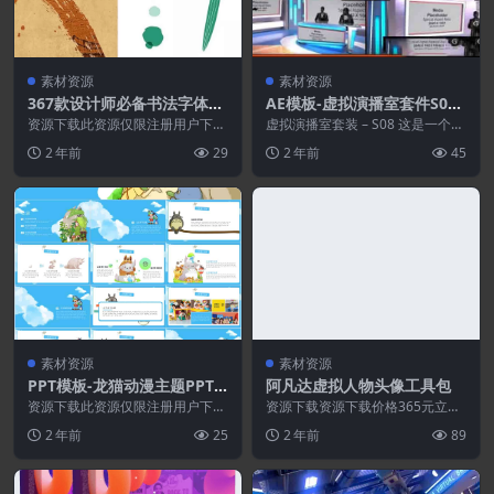
素材资源
素材资源
367款设计师必备书法字体海
AE模板-虚拟演播室套件S08
报艺术设计中文字体
[37918625].7z
资源下载此资源仅限注册用户下
虚拟演播室套装 – S08 这是一个逼
载，请先登录特别提醒:本网站不
真的项目，适用于任何类型的节
2 年前
29
2 年前
45
保证所有资源永久更新资...
目，如新闻、对...
素材资源
素材资源
PPT模板-龙猫动漫主题PPT
阿凡达虚拟人物头像工具包
模板
资源下载此资源仅限注册用户下
资源下载资源下载价格365元立即
载，请先登录特别提醒:本网站不
购买特别提醒:本网站不保证所有
2 年前
25
2 年前
89
保证所有资源永久更新资...
资源永久更新资源!...