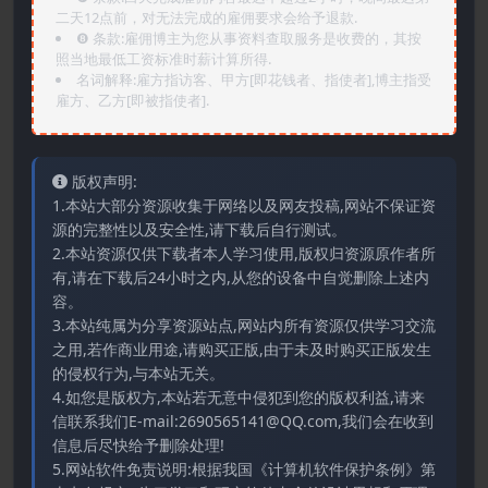
二天12点前，对无法完成的雇佣要求会给予退款.
❽ 条款:雇佣博主为您从事资料查取服务是收费的，其按
照当地最低工资标准时薪计算所得.
名词解释:雇方指访客、甲方[即花钱者、指使者],博主指受
雇方、乙方[即被指使者].
版权声明:
1.本站大部分资源收集于网络以及网友投稿,网站不保证资
源的完整性以及安全性,请下载后自行测试。
2.本站资源仅供下载者本人学习使用,版权归资源原作者所
有,请在下载后24小时之内,从您的设备中自觉删除上述内
容。
3.本站纯属为分享资源站点,网站内所有资源仅供学习交流
之用,若作商业用途,请购买正版,由于未及时购买正版发生
的侵权行为,与本站无关。
4.如您是版权方,本站若无意中侵犯到您的版权利益,请来
信联系我们E-mail:2690565141@QQ.com,我们会在收到
信息后尽快给予删除处理!
5.网站软件免责说明:根据我国《计算机软件保护条例》第