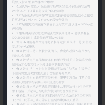
删除,支持正版,勿用作商业用途!
6.因代码可变性,不保证兼容所有浏览器.不保证兼容所有
WP版本.不保证兼容您安装的其他源码!
7.本站保证所有源码(WP主题或插件)的完整性,但不含授权
许可.帮助文档.XML文件/PSD/后续升级等!
8.本站相关资源使用7Z的固实压缩技术,建议使用360Zip进
行解压!
9.如果购买后发现资源链接失效或其他疑问,请联系客服
QQ:2690565141或是微信客服:ywb386!
警告:⚠️可能有些资源远超资料原定价,购买请三思,如非必
要,请勿冲动消费.
➊️ 条款:请支持正版软件及图书。肯定和感激作者及发行
商的社会贡献.
➋️ 条款:站点不存储和发布任何版权资料,只在被访客要求
雇佣后才会在其指示下处理要求的相关内容.
➌️ 条款:向博主支付任何费用都意味着在访客的主观意识
下雇佣博主,形成博主受雇于访客的劳务关系.
➍️ 条款:只向有购买正版资料者并限于学习目的且不扩散
者服务,雇佣即表示你认可和满足此要求.
➎ 条款:雇方承诺不恶意雇佣博主从事违法行为[包括但不
限于色情、反动等],否则雇方承担由此引发的后果.
➏️ 条款:博主也不负责鉴别受雇内容之合法性[包括但不限
于分裂、犯罪等], 雇方需自行鉴别和承担相关后果.
❼ 条款:白天完成雇佣内容最迟不超过2小时，晚间最迟第