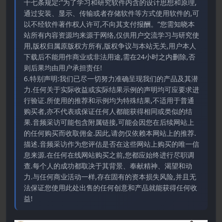
十七条规定:“为了学习和研究软件内含的设计思想和原理,
通过安装、显示、传输或者存储软件等方式使用软件的,可
以不经软件著作权人许可,不向其支付报酬。”您需知晓本
站所有内容资源均来源于网络,仅供用户交流学习与研究使
用,版权归属原版权方所有,版权争议与本站无关,用户本人
下载后不能用作商业或非法用途,需在24小时之内删除,否
则后果均由用户承担责任!
6.特别声明:我们已尽一切努力准确呈现我们的产品及其潜
力.任何关于实际收益或实际结果示例的声明均可应要求进
行验证.所使用的推荐和示例均为特殊结果,不适用于普通
购买者,亦不代表或保证任何人都能获得相同或类似的结
果.音频采访可能包含附属链接,可能会因您在后续网站上
的任何购买而收取佣金.因此,请勿仅依赖本网站上的推荐.
描述.音频采访作为您评估是否在这些网站上购买的唯一信
息来源.在任何在线网站购买之前,您都应始终进行尽职调
查.每个人的成功都取决于其背景、奉献精神、渴望和动
力.与任何商业活动一样,存在固有的资本损失风险,并且无
法保证您使用此处出售的任何创意和产品就能获得任何收
益!