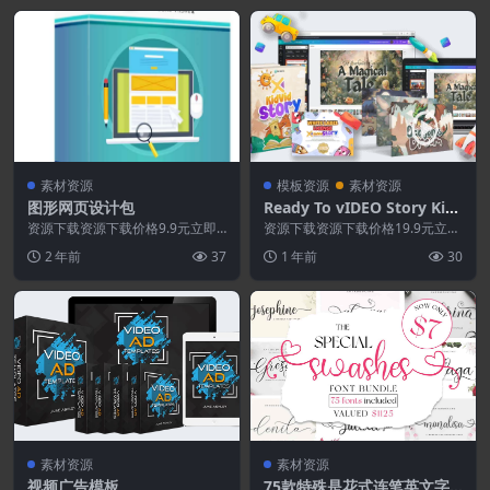
素材资源
模板资源
素材资源
图形网页设计包
Ready To vIDEO Story Kid
工具库
资源下载资源下载价格9.9元立即
资源下载资源下载价格19.9元立即
购买 或 &nb...
购买 或 &n...
2 年前
37
1 年前
30
素材资源
素材资源
视频广告模板
75款特殊是花式连笔英文字