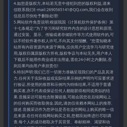
4.如您是版权方,本站若无意中侵犯到您的版权利益,请来
信联系我们E-mail:2690565141@QQ.com,我们会在收到
信息后尽快给予删除处理!
5.网站软件免责说明:根据我国《计算机软件保护条例》第
十七条规定:“为了学习和研究软件内含的设计思想和原理,
通过安装、显示、传输或者存储软件等方式使用软件的,可
以不经软件著作权人许可,不向其支付报酬。”您需知晓本
站所有内容资源均来源于网络,仅供用户交流学习与研究使
用,版权归属原版权方所有,版权争议与本站无关,用户本人
下载后不能用作商业或非法用途,需在24小时之内删除,否
则后果均由用户承担责任!
6.特别声明:我们已尽一切努力准确呈现我们的产品及其潜
力.任何关于实际收益或实际结果示例的声明均可应要求进
行验证.所使用的推荐和示例均为特殊结果,不适用于普通
购买者,亦不代表或保证任何人都能获得相同或类似的结
果.音频采访可能包含附属链接,可能会因您在后续网站上
的任何购买而收取佣金.因此,请勿仅依赖本网站上的推荐.
描述.音频采访作为您评估是否在这些网站上购买的唯一信
息来源.在任何在线网站购买之前,您都应始终进行尽职调
查.每个人的成功都取决于其背景、奉献精神、渴望和动