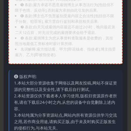
➎ 条款:雇方承诺不恶意雇佣博主从事违法行为[包括但不
限于色情、反动等],否则雇方承担由此引发的后果.
➏️ 条款:博主也不负责鉴别受雇内容之合法性[包括但不限
于分裂、犯罪等], 雇方需自行鉴别和承担相关后果.
❼ 条款:白天完成雇佣内容最迟不超过2小时，晚间最迟第
二天12点前，对无法完成的雇佣要求会给予退款.
❽ 条款:雇佣博主为您从事资料查取服务是收费的，其按
照当地最低工资标准时薪计算所得.
名词解释:雇方指访客、甲方[即花钱者、指使者],博主指受
雇方、乙方[即被指使者].
版权声明:
1.本站大部分资源收集于网络以及网友投稿,网站不保证资
源的完整性以及安全性,请下载后自行测试。
2.本站资源仅供下载者本人学习使用,版权归资源原作者所
有,请在下载后24小时之内,从您的设备中自觉删除上述内
容。
3.本站纯属为分享资源站点,网站内所有资源仅供学习交流
之用,若作商业用途,请购买正版,由于未及时购买正版发生
的侵权行为,与本站无关。