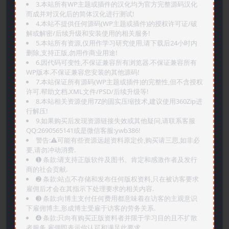
3.本站所有WP主题或插件的汉化均为官方完整源码汉化
而成并对汉化后的简体汉化进行测试!
4.本站不提供任何源码(WP主题或插件)的授权许可证/破
解或解密/后续升级和安装使用的相关服务!
5.本站所有资源,仅用作学习研究使用,请下载后24小时内
删除,支持正版,勿用作商业用途!
6.因代码可变性,不保证兼容所有浏览器.不保证兼容所有
WP版本.不保证兼容您安装的其他源码!
7.本站保证所有源码(WP主题或插件)的完整性,但不含授权
许可.帮助文档.XML文件/PSD/后续升级等!
8.本站相关资源使用7Z的固实压缩技术,建议使用360Zip进
行解压!
9.如果购买后发现资源链接失效或其他疑问,请联系客服
QQ:2690565141或是微信客服:ywb386!
警告:⚠️可能有些资源远超资料原定价,购买请三思,如非必
要,请勿冲动消费.
➊️ 条款:请支持正版软件及图书。肯定和感激作者及发行
商的社会贡献.
➋️ 条款:站点不存储和发布任何版权资料,只在被访客要求
雇佣后才会在其指示下处理要求的相关内容.
➌️ 条款:向博主支付任何费用都意味着在访客的主观意识
下雇佣博主,形成博主受雇于访客的劳务关系.
➍️ 条款:只向有购买正版资料者并限于学习目的且不扩散
者服务,雇佣即表示你认可和满足此要求.