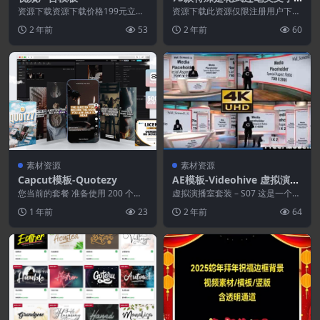
体合集-花体英文字体合集
资源下载资源下载价格199元立即
资源下载此资源仅限注册用户下
购买特别提醒:本网站不保证所有
载，请先登录特别提醒:本网站不
2 年前
53
2 年前
60
资源永久更新资源!...
保证所有资源永久更新资...
素材资源
素材资源
Capcut模板-Quotezy
AE模板-Videohive 虚拟演播
室套件S07.7z
您当前的套餐 准备使用 200 个动
虚拟演播室套装 – S07 这是一个逼
画视频引语。 包括入场报价的语
真的项目，适用于任何类型的节
1 年前
23
2 年前
64
音报价。 10...
目，如新闻、对...