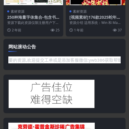
素材资源
素材资源
250种海量字体集合-包含书
[视频素材]176款2025蛇年新
法,衬线,无衬线,卡通,手写等
年拜年透明边框背景
资源下载此资源仅限注册用户下
资源介绍 适用系统：Win 和 Mac
字体
载，请先登录特别提醒:本网站不
分辨率：1920×1080；3840×2...
2 年前
25
1 年前
37
保证所有资源永久更新资...
网站滚动公告
你需要的资源,欢迎提交工单或是添加客服微信:ywb386获取帮助