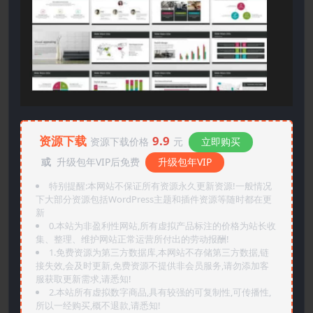
资源下载
9.9
资源下载价格
元
立即购买
或
升级包年VIP后免费
升级包年VIP
特别提醒:本网站不保证所有资源永久更新资源!一般情况
下大部分资源包括WordPress主题和插件资源等随时都在更
新
0.本站为非盈利性网站,所有虚拟产品标注的价格为站长收
集、整理、维护网站正常运营所付出的劳动报酬!
1.免费资源为第三方数据库,本网站不存储第三方数据,链
接失效,会及时更新,免费资源不提供非会员服务,请勿添加客
服获取更新需求,请悉知!
2.本站所有虚拟数字商品,具有较强的可复制性,可传播性,
所以一经购买,概不退款,请悉知!