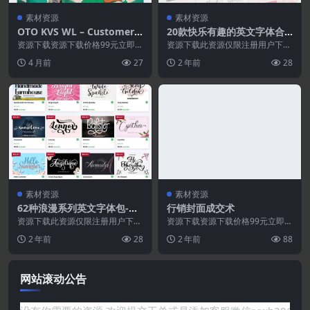
素材资源
素材资源
OTO KVS WL – Customer P
20款快乐有趣的英文字体合
ortal
集
资源下载资源下载价格99元立即购
资源下载此资源仅限注册用户下
买特别提醒:本网站不保证所有资
载，请先登录特别提醒:本网站不
4 月前
27
2 年前
28
源永久更新资源!一...
保证所有资源永久更新资...
素材资源
素材资源
62种浪漫系列英文字体包-适
行销封面成交术
用于婚礼情人节的英文字体
资源下载此资源仅限注册用户下
资源下载资源下载价格99元立即购
载，请先登录特别提醒:本网站不
买特别提醒:本网站不保证所有资
2 年前
28
2 年前
88
保证所有资源永久更新资...
源永久更新资源!一...
网站滚动公告