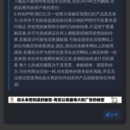
下载后不能用作商业或非法用途,需在24小时之内删除,否
则后果均由用户承担责任!
6.特别声明:我们已尽一切努力准确呈现我们的产品及其潜
力.任何关于实际收益或实际结果示例的声明均可应要求进
行验证.所使用的推荐和示例均为特殊结果,不适用于普通
购买者,亦不代表或保证任何人都能获得相同或类似的结
果.音频采访可能包含附属链接,可能会因您在后续网站上
的任何购买而收取佣金.因此,请勿仅依赖本网站上的推荐.
描述.音频采访作为您评估是否在这些网站上购买的唯一信
息来源.在任何在线网站购买之前,您都应始终进行尽职调
查.每个人的成功都取决于其背景、奉献精神、渴望和动
力.与任何商业活动一样,存在固有的资本损失风险,并且无
法保证您使用此处出售的任何创意和产品就能获得任何收
益!
分享