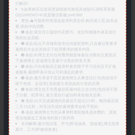
行解压!
9.如果购买后发现资源链接失效或其他疑问,请联系客服
QQ:2690565141或是微信客服:ywb386!
警告:⚠️可能有些资源远超资料原定价,购买请三思,如非必
要,请勿冲动消费.
➊️ 条款:请支持正版软件及图书。肯定和感激作者及发行
商的社会贡献.
➋️ 条款:站点不存储和发布任何版权资料,只在被访客要求
雇佣后才会在其指示下处理要求的相关内容.
➌️ 条款:向博主支付任何费用都意味着在访客的主观意识
下雇佣博主,形成博主受雇于访客的劳务关系.
➍️ 条款:只向有购买正版资料者并限于学习目的且不扩散
者服务,雇佣即表示你认可和满足此要求.
➎ 条款:雇方承诺不恶意雇佣博主从事违法行为[包括但不
限于色情、反动等],否则雇方承担由此引发的后果.
➏️ 条款:博主也不负责鉴别受雇内容之合法性[包括但不限
于分裂、犯罪等], 雇方需自行鉴别和承担相关后果.
❼ 条款:白天完成雇佣内容最迟不超过2小时，晚间最迟第
二天12点前，对无法完成的雇佣要求会给予退款.
❽ 条款:雇佣博主为您从事资料查取服务是收费的，其按
照当地最低工资标准时薪计算所得.
名词解释:雇方指访客、甲方[即花钱者、指使者],博主指受
雇方、乙方[即被指使者].