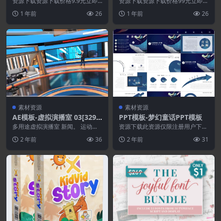
合体
资源下载资源下载价格9.9元立即
资源下载资源下载价格99元立即购
购买 或 &nb...
买特别提醒:本网站不保证所有资
1 年前
26
1 年前
26
源永久更新资源!一...
素材资源
素材资源
AE模板-虚拟演播室 03[3297
PPT模板-梦幻童话PPT模板
3302].7z
多用途虚拟演播室 新闻。 运动。
资源下载此资源仅限注册用户下
天气。 对话 您可以 360 度更改颜
载，请先登录特别提醒:本网站不
2 年前
36
2 年前
31
色、播音...
保证所有资源永久更新资...