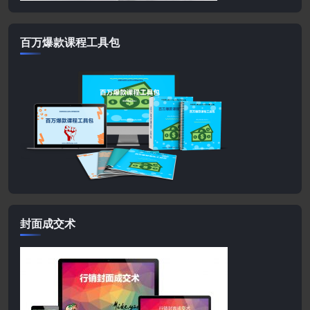
百万爆款课程工具包
封面成交术