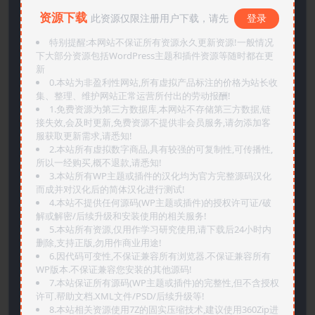
资源下载
此资源仅限注册用户下载，请先
登录
特别提醒:本网站不保证所有资源永久更新资源!一般情况
下大部分资源包括WordPress主题和插件资源等随时都在更
新
0.本站为非盈利性网站,所有虚拟产品标注的价格为站长收
集、整理、维护网站正常运营所付出的劳动报酬!
1.免费资源为第三方数据库,本网站不存储第三方数据,链
接失效,会及时更新,免费资源不提供非会员服务,请勿添加客
服获取更新需求,请悉知!
2.本站所有虚拟数字商品,具有较强的可复制性,可传播性,
所以一经购买,概不退款,请悉知!
3.本站所有WP主题或插件的汉化均为官方完整源码汉化
而成并对汉化后的简体汉化进行测试!
4.本站不提供任何源码(WP主题或插件)的授权许可证/破
解或解密/后续升级和安装使用的相关服务!
5.本站所有资源,仅用作学习研究使用,请下载后24小时内
删除,支持正版,勿用作商业用途!
6.因代码可变性,不保证兼容所有浏览器.不保证兼容所有
WP版本.不保证兼容您安装的其他源码!
7.本站保证所有源码(WP主题或插件)的完整性,但不含授权
许可.帮助文档.XML文件/PSD/后续升级等!
8.本站相关资源使用7Z的固实压缩技术,建议使用360Zip进