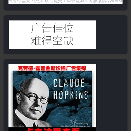
需要的资源,欢迎提交工单或是添加客服微信:ywb386获取帮助！