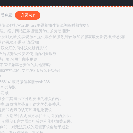
P后免费
升级VIP
源包括WordPress主题和插件资源等随时都在更新
整理、维护网站正常运营所付出的劳动报酬!
会及时更新,免费资源不提供非会员服务,请勿添加客服获取更新需求,请悉知!
购买,概不退款,请悉知!
对汉化后的简体汉化进行测试!
密/后续升级和安装使用的相关服务!
持正版,勿用作商业用途!
.不保证兼容您安装的其他源码!
文档.XML文件/PSD/后续升级等!
!
141或是微信客服:ywb386!
冲动消费.
贡献.
后才会在其指示下处理要求的相关内容.
博主,形成博主受雇于访客的劳务关系.
,雇佣即表示你认可和满足此要求.
情、反动等],否则雇方承担由此引发的后果.
、犯罪等], 雇方需自行鉴别和承担相关后果.
2点前，对无法完成的雇佣要求会给予退款.
最低工资标准时薪计算所得.