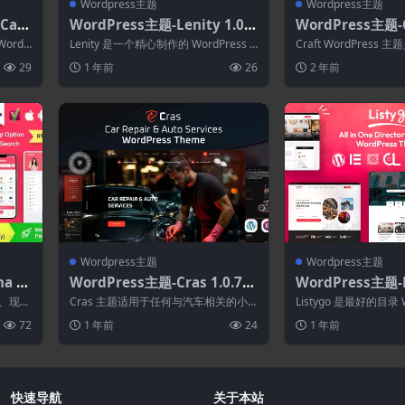
Wordpress主题
Wordpress主题
Care
WordPress主题-Lenity 1.0.1
WordPress主题-Cr
res
–慈善与捐赠WordPress主题
咖啡店Cafe餐厅Wo
WordP
Lenity 是一个精心制作的 WordPress E
Craft WordPress
题
lementor 主题，专...
ordPress 主题，专为..
29
1 年前
26
2 年前
Wordpress主题
Wordpress主题
a 3.
WordPress主题-Cras 1.0.7–
WordPress主题-Li
s主题
汽车维修和汽车服务WordPre
12–目录和列表Wo
净、现代
Cras 主题适用于任何与汽车相关的小
Listygo 是最好的目录 W
ss主题
题
型企业 – 车库汽车旅馆和商店...
题，具有创意制作、干净
72
1 年前
24
1 年前
快速导航
关于本站