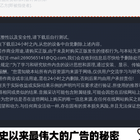
方[即被指使者].
完整性以及安全性,请下载后自行测试。
在下载后24小时之内,从您的设备中自觉删除上述内容。
若作商业用途,请购买正版,由于未及时购买正版发生的侵权行为,与本站无
mail:2690565141@QQ.com,我们会在收到信息后尽快给予删除处理
条规定:“为了学习和研究软件内含的设计思想和原理,通过安装、显示、传
报酬。”您需知晓本站所有内容资源均来源于网络,仅供用户交流学习与研究
作商业或非法用途,需在24小时之内删除,否则后果均由用户承担责任!
任何关于实际收益或实际结果示例的声明均可应要求进行验证.所使用的推荐
得相同或类似的结果.音频采访可能包含附属链接,可能会因您在后续网站
访作为您评估是否在这些网站上购买的唯一信息来源.在任何在线网站购买之前
望和动力.与任何商业活动一样,存在固有的资本损失风险,并且无法保证