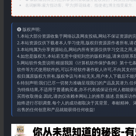
名词解释:雇方指访客、甲方[即花钱者、指使者],博主指受雇方、乙
版权声明:
1.本站大部分资源收集于网络以及网友投稿,网站不保证资源的
2.本站资源仅供下载者本人学习使用,版权归资源原作者所有,请
3.本站纯属为分享资源站点,网站内所有资源仅供学习交流之用,
4.如您是版权方,本站若无意中侵犯到您的版权利益,请来信联系我们E-
5.网站软件免责说明:根据我国《计算机软件保护条例》第十七
软件等方式使用软件的,可以不经软件著作权人许可,不向其支付
权归属原版权方所有,版权争议与本站无关,用户本人下载后不能用
6.特别声明:我们已尽一切努力准确呈现我们的产品及其潜力.
为特殊结果,不适用于普通购买者,亦不代表或保证任何人都能获
买而收取佣金.因此,请勿仅依赖本网站上的推荐.描述.音频采
始终进行尽职调查.每个人的成功都取决于其背景、奉献精神、渴
出售的任何创意和产品就能获得任何收益!