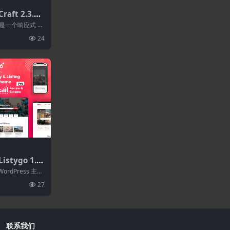
aft 2.3.2–
rdPress主
 主题是一个响应式 W
.
24
stygo 1.3.
rdPress主
ordPress 主
、现代...
27
联系我们