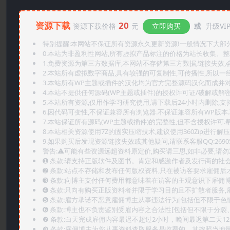
资源下载
20
资源下载价格
元
立即购买
或
升级VI
特别提醒:本网站不保证所有资源永久更新资源!一般情况下大部分资
0.本站为非盈利性网站,所有虚拟产品标注的价格为站长收集、
1.免费资源为第三方数据库,本网站不存储第三方数据,链接失效,
2.本站所有虚拟数字商品,具有较强的可复制性,可传播性,所以一经
3.本站所有WP主题或插件的汉化均为官方完整源码汉化而成并
4.本站不提供任何源码(WP主题或插件)的授权许可证/破解或解
5.本站所有资源,仅用作学习研究使用,请下载后24小时内删除,支
6.因代码可变性,不保证兼容所有浏览器.不保证兼容所有WP版本
7.本站保证所有源码(WP主题或插件)的完整性,但不含授权许可.帮助
8.本站相关资源使用7Z的固实压缩技术,建议使用360Zip进行解压
9.如果购买后发现资源链接失效或其他疑问,请联系客服QQ:2690565
警告:⚠️可能有些资源远超资料原定价,购买请三思,如非必要,请勿
➊️ 条款:请支持正版软件及图书。肯定和感激作者及发行商的社会
➋️ 条款:站点不存储和发布任何版权资料,只在被访客要求雇佣
➌️ 条款:向博主支付任何费用都意味着在访客的主观意识下雇佣
➍️ 条款:只向有购买正版资料者并限于学习目的且不扩散者服务
➎ 条款:雇方承诺不恶意雇佣博主从事违法行为[包括但不限于色
➏️ 条款:博主也不负责鉴别受雇内容之合法性[包括但不限于分裂
❼ 条款:白天完成雇佣内容最迟不超过2小时，晚间最迟第二天1
❽ 条款:雇佣博主为您从事资料查取服务是收费的，其按照当地