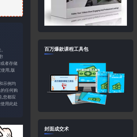
百万爆款课程工具包
关。
!
输或者存储
使用,版
和示例均
上的任何购
,您都应
您使用此处
封面成交术