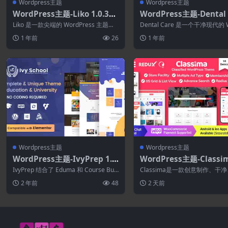
Wordpress主题
Wordpress主题
WordPress主题-Liko 1.0.3–
WordPress主题-Dental 
创意机构和作品集WordPress
19.3.0–牙医和医疗WordP
Liko 是一款尖端的 WordPress 主题，
Dental Care 是一个干净现代的 
主题
s主题
适用于多种用途，包括数字代理机...
ress 主题，专为牙医、牙...
1 年前
26
1 年前
Wordpress主题
Wordpress主题
WordPress主题-IvyPrep 1.5.
WordPress主题-Classim
5-教育和学校WordPress主题
0.0–分类广告WordPres
IvyPrep 结合了 Eduma 和 Course Buil
Classima是一款创意制作、干
der 最先进的特...
且优雅的分类广告 WordPress ...
2 年前
48
2 天前