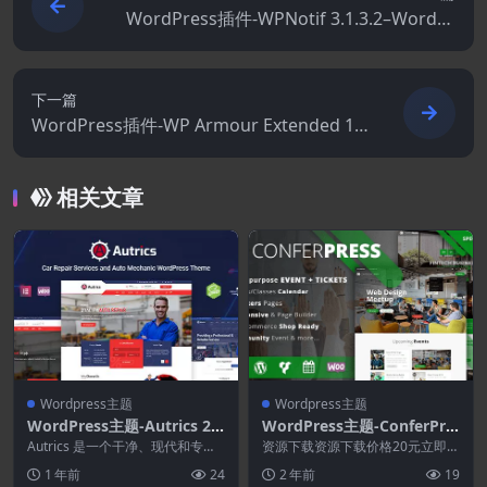
WordPress插件-WPNotif 3.1.3.2–WordPr
ess短信和WhatsApp消息通知
下一篇
WordPress插件-WP Armour Extended 1.4
0–蜜罐反垃圾邮件
相关文章
Wordpress主题
Wordpress主题
WordPress主题-Autrics 2.
WordPress主题-ConferPre
7.8–汽车服务和汽车修理工W
ss 2.8.0–多功能活动门票Wo
Autrics 是一个干净、现代和专业
资源下载资源下载价格20元立即购
ordPress主题
的汽车修理工、汽车维修店、洗车
rdPress主题
买 或 &nbs...
1 年前
24
2 年前
19
店、机械车间...