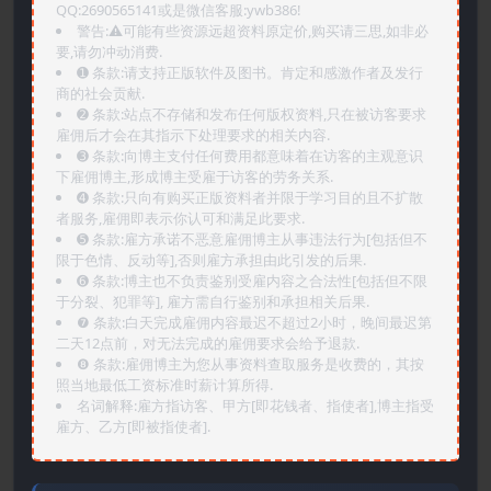
QQ:2690565141或是微信客服:ywb386!
警告:⚠️可能有些资源远超资料原定价,购买请三思,如非必
要,请勿冲动消费.
➊️ 条款:请支持正版软件及图书。肯定和感激作者及发行
商的社会贡献.
➋️ 条款:站点不存储和发布任何版权资料,只在被访客要求
雇佣后才会在其指示下处理要求的相关内容.
➌️ 条款:向博主支付任何费用都意味着在访客的主观意识
下雇佣博主,形成博主受雇于访客的劳务关系.
➍️ 条款:只向有购买正版资料者并限于学习目的且不扩散
者服务,雇佣即表示你认可和满足此要求.
➎ 条款:雇方承诺不恶意雇佣博主从事违法行为[包括但不
限于色情、反动等],否则雇方承担由此引发的后果.
➏️ 条款:博主也不负责鉴别受雇内容之合法性[包括但不限
于分裂、犯罪等], 雇方需自行鉴别和承担相关后果.
❼ 条款:白天完成雇佣内容最迟不超过2小时，晚间最迟第
二天12点前，对无法完成的雇佣要求会给予退款.
❽ 条款:雇佣博主为您从事资料查取服务是收费的，其按
照当地最低工资标准时薪计算所得.
名词解释:雇方指访客、甲方[即花钱者、指使者],博主指受
雇方、乙方[即被指使者].