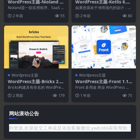
WordPress主题-Nioland 1.
WordPress主题-Kotlis 6.7.
3.1–SaaS和软件初创技术Wo
4–摄影作品集WordPress主
Nioland是一款应用程序、SaaS 和
如果您喜欢干净而现代的设计，Ko
rdPress主题
软件初创公司技术 Elementor ...
题
tlis– 创意响应式摄影组合 WordPr
2 年前
55
2 年前
80
es...
Wordpress主题
Wordpress主题
WordPress主题-Bricks 2.3.
WordPress主题-Front 1.1.3
10–WordPress可视化网站构
3–多用途商业WordPress主
Bricks构建具有排名的 WordPress
Front 多用途 商业 WordPress 主
建器
网站。更具可定制性和高性能的工
题
题 是一个令人难以置信的美丽、
2 周前
179
1 年前
75
具...
完...
网站滚动公告
没有你需要的资源,欢迎提交工单或是添加客服微信:ywb386获取