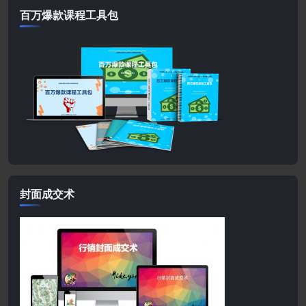
百万爆款课程工具包
封面成交术