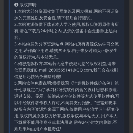
版权声明:
1.本站大部分资源收集于网络以及网友投稿,网站不保证资
源的完整性以及安全性,请下载后自行测试。
2.本站资源仅供下载者本人学习使用,版权归资源原作者所
有,请在下载后24小时之内,从您的设备中自觉删除上述内
容。
3.本站纯属为分享资源站点,网站内所有资源仅供学习交流
之用,若作商业用途,请购买正版,由于未及时购买正版发生
的侵权行为,与本站无关。
4.如您是版权方,本站若无意中侵犯到您的版权利益,请来
信联系我们E-mail:2690565141@QQ.com,我们会在收到
信息后尽快给予删除处理!
5.网站软件免责说明:根据我国《计算机软件保护条例》第
十七条规定:“为了学习和研究软件内含的设计思想和原理,
通过安装、显示、传输或者存储软件等方式使用软件的,可
以不经软件著作权人许可,不向其支付报酬。”您需知晓本
站所有内容资源均来源于网络,仅供用户交流学习与研究使
用,版权归属原版权方所有,版权争议与本站无关,用户本人
下载后不能用作商业或非法用途,需在24小时之内删除,否
则后果均由用户承担责任!