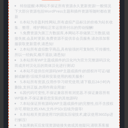
特别提醒:本网站不保证所有资源永久更新资源!一般情况
下大部分资源包括WordPress主题和插件资源等随时都在更
新
0.本站为非盈利性网站,所有虚拟产品标注的价格为站长收
集、整理、维护网站正常运营所付出的劳动报酬!
1.免费资源为第三方数据库,本网站不存储第三方数据,链
接失效,会及时更新,免费资源不提供非会员服务,请勿添加客
服获取更新需求,请悉知!
2.本站所有虚拟数字商品,具有较强的可复制性,可传播性,
所以一经购买,概不退款,请悉知!
3.本站所有WP主题或插件的汉化均为官方完整源码汉化
而成并对汉化后的简体汉化进行测试!
4.本站不提供任何源码(WP主题或插件)的授权许可证/破
解或解密/后续升级和安装使用的相关服务!
5.本站所有资源,仅用作学习研究使用,请下载后24小时内
删除,支持正版,勿用作商业用途!
6.因代码可变性,不保证兼容所有浏览器.不保证兼容所有
WP版本.不保证兼容您安装的其他源码!
7.本站保证所有源码(WP主题或插件)的完整性,但不含授权
许可.帮助文档.XML文件/PSD/后续升级等!
8.本站相关资源使用7Z的固实压缩技术,建议使用360Zip进
行解压!
9.如果购买后发现资源链接失效或其他疑问,请联系客服