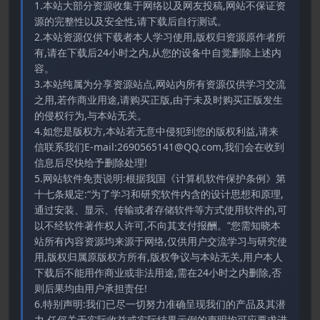
1.本站大部分资源收集于网络以及网友投稿,网站不保证资
源的完整性以及安全性,请下载后自行测试。
2.本站资源仅供下载者本人学习使用,版权归资源原作者所
有,请在下载后24小时之内,从您的设备中自觉删除上述内
容。
3.本站纯属为分享资源站点,网站内所有资源仅供学习交流
之用,若作商业用途,请购买正版,由于未及时购买正版发生
的侵权行为,与本站无关。
4.如您是版权方,本站若无意中侵犯到您的版权利益,请来
信联系我们E-mail:2690565141@QQ.com,我们会在收到
信息后尽快给予删除处理!
5.网站软件免责说明:根据我国《计算机软件保护条例》第
十七条规定:“为了学习和研究软件内含的设计思想和原理,
通过安装、显示、传输或者存储软件等方式使用软件的,可
以不经软件著作权人许可,不向其支付报酬。”您需知晓本
站所有内容资源均来源于网络,仅供用户交流学习与研究使
用,版权归属原版权方所有,版权争议与本站无关,用户本人
下载后不能用作商业或非法用途,需在24小时之内删除,否
则后果均由用户承担责任!
6.特别声明:我们已尽一切努力准确呈现我们的产品及其潜
力.任何关于实际收益或实际结果示例的声明均可应要求进