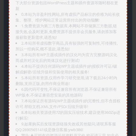
下大部分资源包括WordPress主题和插件资源等随时都在更
新
0.本站为非盈利性网站,所有虚拟产品标注的价格为站长收
集、整理、维护网站正常运营所付出的劳动报酬!
1.免费资源为第三方数据库,本网站不存储第三方数据,链
接失效,会及时更新,免费资源不提供非会员服务,请勿添加客
服获取更新需求,请悉知!
2.本站所有虚拟数字商品,具有较强的可复制性,可传播性,
所以一经购买,概不退款,请悉知!
3.本站所有WP主题或插件的汉化均为官方完整源码汉化
而成并对汉化后的简体汉化进行测试!
4.本站不提供任何源码(WP主题或插件)的授权许可证/破
解或解密/后续升级和安装使用的相关服务!
5.本站所有资源,仅用作学习研究使用,请下载后24小时内
删除,支持正版,勿用作商业用途!
6.因代码可变性,不保证兼容所有浏览器.不保证兼容所有
WP版本.不保证兼容您安装的其他源码!
7.本站保证所有源码(WP主题或插件)的完整性,但不含授权
许可.帮助文档.XML文件/PSD/后续升级等!
8.本站相关资源使用7Z的固实压缩技术,建议使用360Zip进
行解压!
9.如果购买后发现资源链接失效或其他疑问,请联系客服
QQ:2690565141或是微信客服:ywb386!
警告:⚠️可能有些资源远超资料原定价,购买请三思,如非必