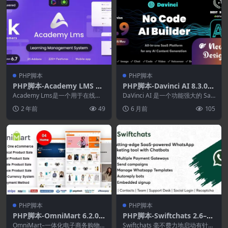
PHP脚本
PHP脚本
PHP脚本-Academy LMS 6.
PHP脚本-Davinci AI 8.3.0–
7–学习管理系统
OpenAI 内容.文本.图像.语
Academy Lms是一个用于在线学
DaVinci AI 是一个功能强大的 Saa
习的市场脚本。 教师或讲师可以
音.聊天.代码.成绩单和视频生
S 平台，只需几分钟即可创建您的
2 年前
49
6 月前
105
根据自己的专...
...
成器作为SaaS
PHP脚本
PHP脚本
PHP脚本-OmniMart 6.2.0–
PHP脚本-Swiftchats 2.6–带
电子商务CMS-Laravel电子
有聊天机器人的SaaS支持Wh
OmniMart–一体化电子商务购物
Swiftchats 毫不费力地启动有针对