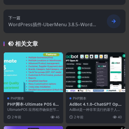
理主题
下一篇
WordPress插件-UberMenu 3.8.5–WordPr
ess Mega 菜单插件
相关文章
PHP脚本
PHP脚本
PHP脚本-Ultimate POS 6.1
AdBot 4.1.0–ChatGPT Ope
–最佳 ERP.库存管理.销售点
n AI Android and iOS App
UltimatePOS 应用程序确保您节省
AdBot是一种非常流行的基于人工
和发票应用程序
记账会计和库存信息的耗时过程。
智能的程序，人们用它来生成对
2 年前
46
2 年前
40
终极 ...
话。聊天机器人有一...