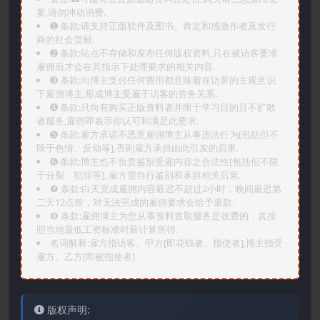
要,请勿冲动消费.
➊️ 条款:请支持正版软件及图书。肯定和感激作者及发行
商的社会贡献.
➋️ 条款:站点不存储和发布任何版权资料,只在被访客要求
雇佣后才会在其指示下处理要求的相关内容.
➌️ 条款:向博主支付任何费用都意味着在访客的主观意识
下雇佣博主,形成博主受雇于访客的劳务关系.
➍️ 条款:只向有购买正版资料者并限于学习目的且不扩散
者服务,雇佣即表示你认可和满足此要求.
➎ 条款:雇方承诺不恶意雇佣博主从事违法行为[包括但不
限于色情、反动等],否则雇方承担由此引发的后果.
➏️ 条款:博主也不负责鉴别受雇内容之合法性[包括但不限
于分裂、犯罪等], 雇方需自行鉴别和承担相关后果.
❼ 条款:白天完成雇佣内容最迟不超过2小时，晚间最迟第
二天12点前，对无法完成的雇佣要求会给予退款.
❽ 条款:雇佣博主为您从事资料查取服务是收费的，其按
照当地最低工资标准时薪计算所得.
名词解释:雇方指访客、甲方[即花钱者、指使者],博主指受
雇方、乙方[即被指使者].
版权声明: