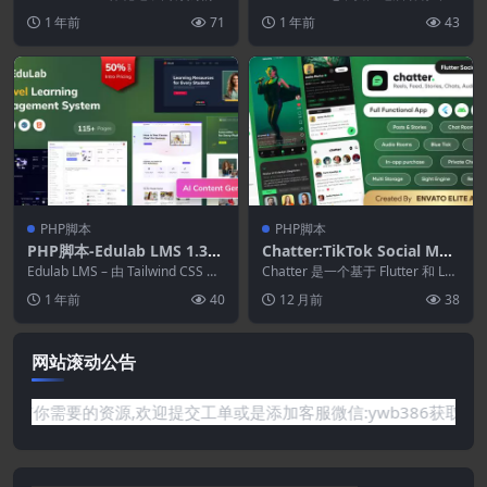
商务脚本
平台。 如果您计划购买单一供应
atsapp营销工具
性的 Whatsapp 活动，吸引您的...
1 年前
71
1 年前
43
商电子商务购物...
PHP脚本
PHP脚本
PHP脚本-Edulab LMS 1.3–
Chatter:TikTok Social Med
带有Tailwind CSS的Laravel
ia Short Video, Reels, Chat
Edulab LMS – 由 Tailwind CSS 提
Chatter 是一个基于 Flutter 和 Lar
学习管理系统
供支持的终极 Lara...
s, Posts, Stories, Audio Ro
avel 构建的尖端社交媒...
1 年前
40
12 月前
38
om: Flutter/Laravel
网站滚动公告
要的资源,欢迎提交工单或是添加客服微信:ywb386获取帮助！