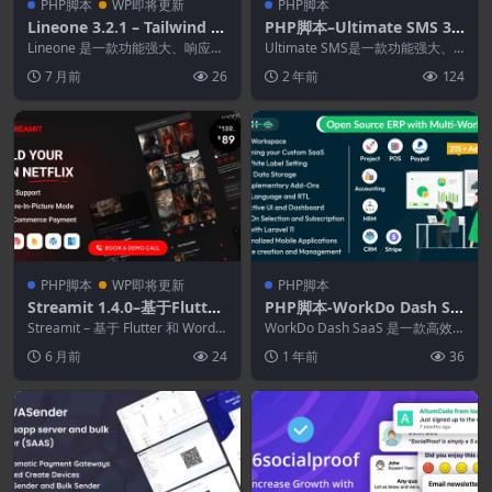
PHP脚本
WP即将更新
PHP脚本
Lineone 3.2.1 – Tailwind C
PHP脚本–Ultimate SMS 3.
SS 管理后台模板[HTML + La
9.0-营销短信群发应用
Lineone 是一款功能强大、响应迅
Ultimate SMS是一款功能强大、
ravel ]
速、现代且灵活的 UI 工具包，可
灵活且用户友好的批量短信营销应
7 月前
26
2 年前
124
用于构建...
用程序。它...
PHP脚本
WP即将更新
PHP脚本
Streamit 1.4.0–基于Flutter
PHP脚本-WorkDo Dash Sa
的电影.电视剧.视频流媒体应
aS 6.2–具有多工作空间的开
Streamit – 基于 Flutter 和 WordP
WorkDo Dash SaaS 是一款高效
用.采用WordPress后端
ress 后端的完整视...
源 ERP
的解决方案，包含多项关键功能。
6 月前
24
1 年前
36
它包含...