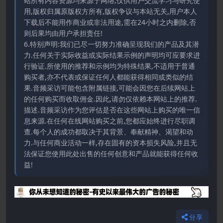
站所有内容资源均来源于网络,仅供用户交流学习与研究使
用,版权归属原版权方所有,版权争议与本站无关,用户本人
下载后不能用作商业或非法用途,需在24小时之内删除,否
则后果均由用户承担责任!
6.特别声明:我们已尽一切努力准确呈现我们的产品及其潜
力.任何关于实际收益或实际结果示例的声明均可应要求进
行验证.所使用的推荐和示例均为特殊结果,不适用于普通
购买者,亦不代表或保证任何人都能获得相同或类似的结
果.音频采访可能包含附属链接,可能会因您在后续网站上
的任何购买而收取佣金.因此,请勿仅依赖本网站上的推荐.
描述.音频采访作为您评估是否在这些网站上购买的唯一信
息来源.在任何在线网站购买之前,您都应始终进行尽职调
查.每个人的成功都取决于其背景、奉献精神、渴望和动
力.与任何商业活动一样,存在固有的资本损失风险,并且无
法保证您使用此处出售的任何创意和产品就能获得任何收
益!
分享