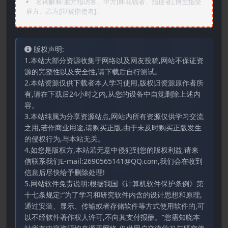
名词解释:雇方指访客、甲方[即花钱者、指使者],博主指受
雇方、乙方[即被指使者].
版权声明:
1.本站大部分资源收集于网络以及网友投稿,网站不保证资
源的完整性以及安全性,请下载后自行测试。
2.本站资源仅供下载者本人学习使用,版权归资源原作者所
有,请在下载后24小时之内,从您的设备中自觉删除上述内
容。
3.本站纯属为分享资源站点,网站内所有资源仅供学习交流
之用,若作商业用途,请购买正版,由于未及时购买正版发生
的侵权行为,与本站无关。
4.如您是版权方,本站若无意中侵犯到您的版权利益,请来
信联系我们E-mail:2690565141@QQ.com,我们会在收到
信息后尽快给予删除处理!
5.网站软件免责说明:根据我国《计算机软件保护条例》第
十七条规定:“为了学习和研究软件内含的设计思想和原理,
通过安装、显示、传输或者存储软件等方式使用软件的,可
以不经软件著作权人许可,不向其支付报酬。”您需知晓本