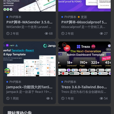
PHP脚本
PHP脚本
更新
PHP脚本-WASender 3.5.0-
PHP脚本-66socialproof Scr
Whatsapp服务器和批量发送
ipt 30.0.0
WASender是一个使用 Laravel 和
66socialproof 是一个营销工具
器
Node Js 构建的 What...
箱，提供社交证明和 FOMO 小部
2 年前
68
2 年前
27
件通...
PHP脚本
PHP脚本
Jampack–功能强大的TanSt
Trezo 3.6.0–Tailwind.Boots
ack-React SaaS应用模板
trap.Material.React.Angul
Jampack 是一款基于 React 19+、
Trezo 是您为各行各业创建响应
Vite、Bootstrap 5...
ar.Vue.Laravel ASP.net 管
式、高性能且功能丰富的 Web 应
1 周前
6
1 年前
54
用程序的终极...
理仪表板模板
网站滚动公告