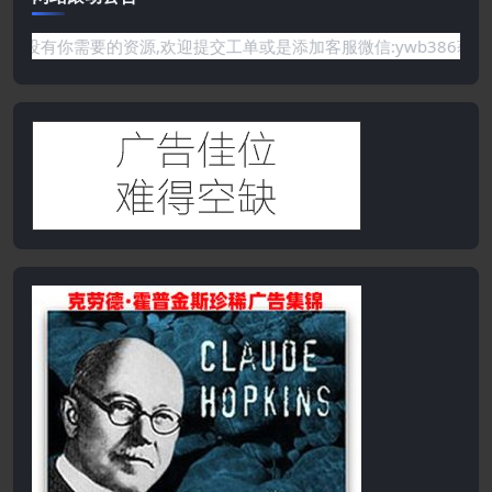
要的资源,欢迎提交工单或是添加客服微信:ywb386获取帮助！