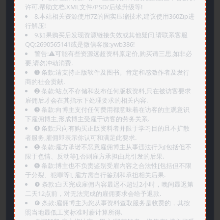
许可.帮助文档.XML文件/PSD/后续升级等!
8.本站相关资源使用7Z的固实压缩技术,建议使用360Zip进
行解压!
9.如果购买后发现资源链接失效或其他疑问,请联系客服
QQ:2690565141或是微信客服:ywb386!
警告:⚠️可能有些资源远超资料原定价,购买请三思,如非必
要,请勿冲动消费.
➊️ 条款:请支持正版软件及图书。肯定和感激作者及发行
商的社会贡献.
➋️ 条款:站点不存储和发布任何版权资料,只在被访客要求
雇佣后才会在其指示下处理要求的相关内容.
➌️ 条款:向博主支付任何费用都意味着在访客的主观意识
下雇佣博主,形成博主受雇于访客的劳务关系.
➍️ 条款:只向有购买正版资料者并限于学习目的且不扩散
者服务,雇佣即表示你认可和满足此要求.
➎ 条款:雇方承诺不恶意雇佣博主从事违法行为[包括但不
限于色情、反动等],否则雇方承担由此引发的后果.
➏️ 条款:博主也不负责鉴别受雇内容之合法性[包括但不限
于分裂、犯罪等], 雇方需自行鉴别和承担相关后果.
❼ 条款:白天完成雇佣内容最迟不超过2小时，晚间最迟第
二天12点前，对无法完成的雇佣要求会给予退款.
❽ 条款:雇佣博主为您从事资料查取服务是收费的，其按
照当地最低工资标准时薪计算所得.