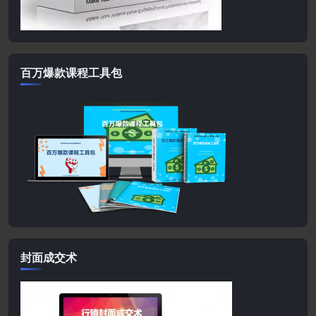
百万爆款课程工具包
封面成交术