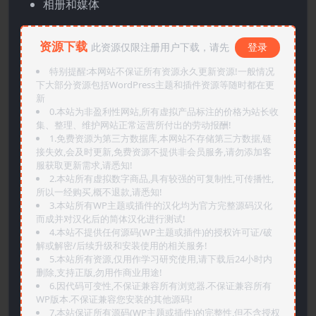
相册和媒体
资源下载
此资源仅限注册用户下载，请先
登录
特别提醒:本网站不保证所有资源永久更新资源!一般情况
下大部分资源包括WordPress主题和插件资源等随时都在更
新
0.本站为非盈利性网站,所有虚拟产品标注的价格为站长收
集、整理、维护网站正常运营所付出的劳动报酬!
1.免费资源为第三方数据库,本网站不存储第三方数据,链
接失效,会及时更新,免费资源不提供非会员服务,请勿添加客
服获取更新需求,请悉知!
2.本站所有虚拟数字商品,具有较强的可复制性,可传播性,
所以一经购买,概不退款,请悉知!
3.本站所有WP主题或插件的汉化均为官方完整源码汉化
而成并对汉化后的简体汉化进行测试!
4.本站不提供任何源码(WP主题或插件)的授权许可证/破
解或解密/后续升级和安装使用的相关服务!
5.本站所有资源,仅用作学习研究使用,请下载后24小时内
删除,支持正版,勿用作商业用途!
6.因代码可变性,不保证兼容所有浏览器.不保证兼容所有
WP版本.不保证兼容您安装的其他源码!
7.本站保证所有源码(WP主题或插件)的完整性,但不含授权