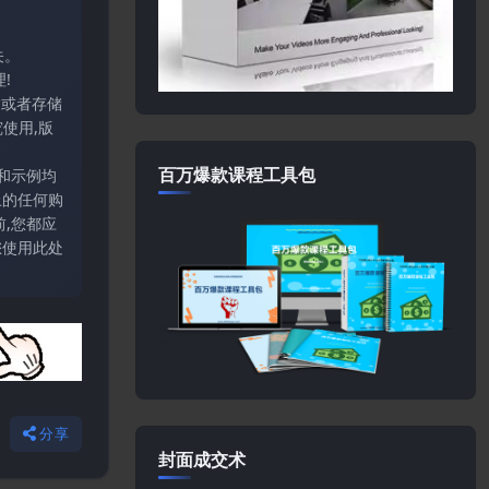
关。
!
输或者存储
使用,版
百万爆款课程工具包
和示例均
上的任何购
,您都应
您使用此处
分享
封面成交术