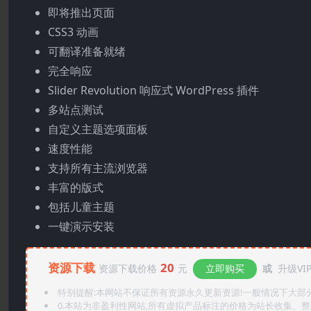
即将推出页面
CSS3 动画
可翻译准备就绪
完全响应
Slider Revolution 响应式 WordPress 插件
多站点测试
自定义主题选项面板
速度性能
支持所有主流浏览器
丰富的版式
包括儿童主题
一键演示安装
资源下载
20
资源下载价格
元
立即购买
或
升级VI
特别提醒:本网站不保证所有资源永久更新资源!一般情况下大部分资
0.本站为非盈利性网站,所有虚拟产品标注的价格为站长收集、