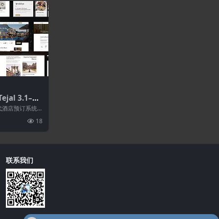
ejal 3.1–酒
题
现代酒店预订系统
款酒店管理...
18
联系我们