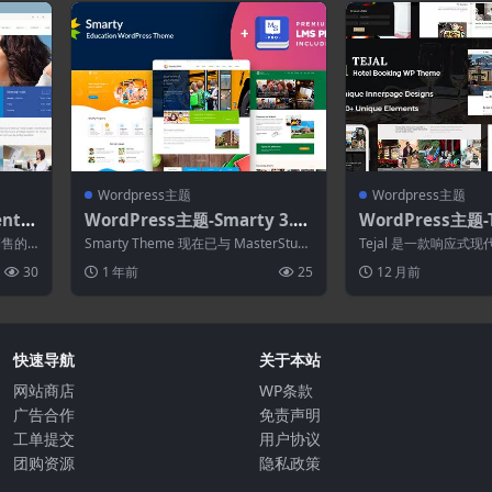
Wordpress主题
Wordpress主题
nter
WordPress主题-Smarty 3.5.
WordPress主题-T
ss主
6–学校幼儿园WordPress主题
店WordPress主
 销售的
Smarty Theme 现在已与 MasterStudy
Tejal 是一款响应式
LMS 插件集成。借...
WordPress 主题。这
30
1 年前
25
12 月前
快速导航
关于本站
网站商店
WP条款
广告合作
免责声明
工单提交
用户协议
团购资源
隐私政策