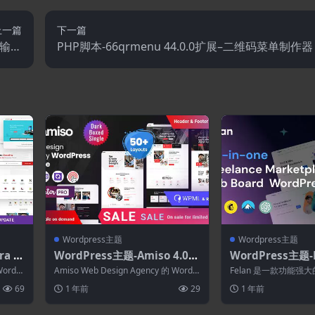
上一篇
下一篇
传输工
PHP脚本-66qrmenu 44.0.0扩展–二维码菜单制作器
具
Wordpress主题
Wordpress主题
a 4.
WordPress主题-Amiso 4.0–
WordPress主题-Fe
ss主
代理WordPress主题
自由职业者市场和
ordPr
Amiso Web Design Agency 的 WordP
Felan 是一款功能强大
Press主题
ress 主题，带...
ress 主题，可创建多功
69
1 年前
29
1 年前