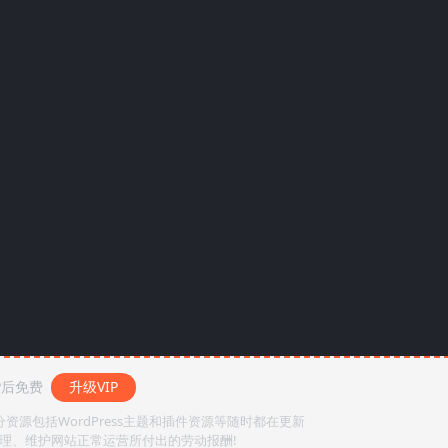
P后免费
升级VIP
源包括WordPress主题和插件资源等随时都在更新
整理、维护网站正常运营所付出的劳动报酬!