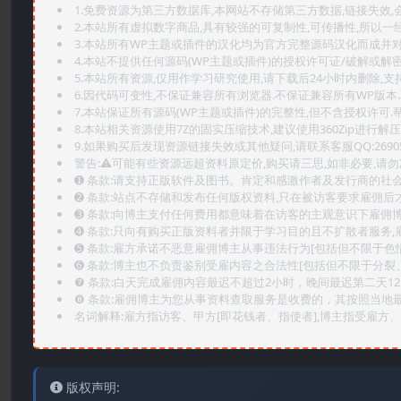
1.免费资源为第三方数据库,本网站不存储第三方数据,链接失效,
2.本站所有虚拟数字商品,具有较强的可复制性,可传播性,所以一经
3.本站所有WP主题或插件的汉化均为官方完整源码汉化而成并
4.本站不提供任何源码(WP主题或插件)的授权许可证/破解或解
5.本站所有资源,仅用作学习研究使用,请下载后24小时内删除,支
6.因代码可变性,不保证兼容所有浏览器.不保证兼容所有WP版本
7.本站保证所有源码(WP主题或插件)的完整性,但不含授权许可.帮助
8.本站相关资源使用7Z的固实压缩技术,建议使用360Zip进行解压
9.如果购买后发现资源链接失效或其他疑问,请联系客服QQ:2690565
警告:⚠️可能有些资源远超资料原定价,购买请三思,如非必要,请勿
➊️ 条款:请支持正版软件及图书。肯定和感激作者及发行商的社会
➋️ 条款:站点不存储和发布任何版权资料,只在被访客要求雇佣
➌️ 条款:向博主支付任何费用都意味着在访客的主观意识下雇佣
➍️ 条款:只向有购买正版资料者并限于学习目的且不扩散者服务
➎ 条款:雇方承诺不恶意雇佣博主从事违法行为[包括但不限于色
➏️ 条款:博主也不负责鉴别受雇内容之合法性[包括但不限于分裂
❼ 条款:白天完成雇佣内容最迟不超过2小时，晚间最迟第二天1
❽ 条款:雇佣博主为您从事资料查取服务是收费的，其按照当地
名词解释:雇方指访客、甲方[即花钱者、指使者],博主指受雇方、乙
版权声明: