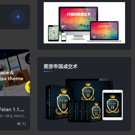
图形帝国成交术
lan 1.1.0–
求职板Word
的一体化 WordP
能的自由...
32