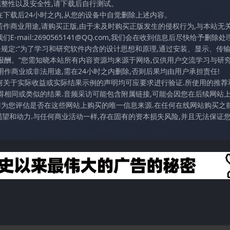
完整性以及安全性,请下载后自行测试。
在下载后24小时之内,从您的设备中自觉删除上述内容。
若作商业用途,请购买正版,由于未及时购买正版发生的侵权行为,与本站无
mail:2690565141@QQ.com,我们会在收到信息后尽快给予删除处理
条规定:“为了学习和研究软件内含的设计思想和原理,通过安装、显示、传
报酬。”您需知晓本站所有内容资源均来源于网络,仅供用户交流学习与研究
作商业或非法用途,需在24小时之内删除,否则后果均由用户承担责任!
任何关于实际收益或实际结果示例的声明均可应要求进行验证.所使用的推荐
得相同或类似的结果.音频采访可能包含附属链接,可能会因您在后续网站
访作为您评估是否在这些网站上购买的唯一信息来源.在任何在线网站购买之前
望和动力.与任何商业活动一样,存在固有的资本损失风险,并且无法保证