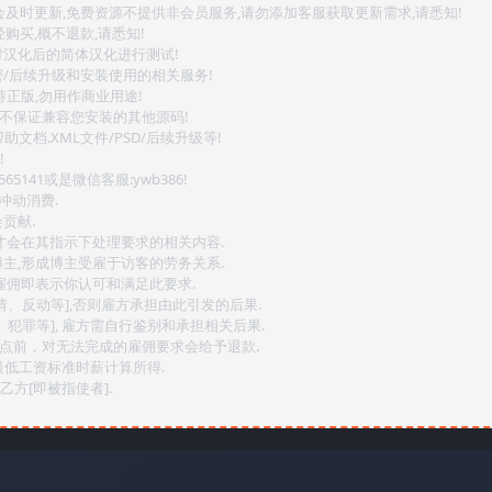
会及时更新,免费资源不提供非会员服务,请勿添加客服获取更新需求,请悉知!
购买,概不退款,请悉知!
对汉化后的简体汉化进行测试!
密/后续升级和安装使用的相关服务!
持正版,勿用作商业用途!
.不保证兼容您安装的其他源码!
文档.XML文件/PSD/后续升级等!
!
141或是微信客服:ywb386!
冲动消费.
贡献.
后才会在其指示下处理要求的相关内容.
博主,形成博主受雇于访客的劳务关系.
,雇佣即表示你认可和满足此要求.
情、反动等],否则雇方承担由此引发的后果.
、犯罪等], 雇方需自行鉴别和承担相关后果.
2点前，对无法完成的雇佣要求会给予退款.
最低工资标准时薪计算所得.
方[即被指使者].