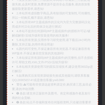
接失效,会及时更新,免费资源不提供非会员服务,请勿添加客
服获取更新需求,请悉知!
2.本站所有虚拟数字商品,具有较强的可复制性,可传播性,
所以一经购买,概不退款,请悉知!
3.本站所有WP主题或插件的汉化均为官方完整源码汉化
而成并对汉化后的简体汉化进行测试!
4.本站不提供任何源码(WP主题或插件)的授权许可证/破
解或解密/后续升级和安装使用的相关服务!
5.本站所有资源,仅用作学习研究使用,请下载后24小时内
删除,支持正版,勿用作商业用途!
6.因代码可变性,不保证兼容所有浏览器.不保证兼容所有
WP版本.不保证兼容您安装的其他源码!
7.本站保证所有源码(WP主题或插件)的完整性,但不含授权
许可.帮助文档.XML文件/PSD/后续升级等!
8.本站相关资源使用7Z的固实压缩技术,建议使用360Zip进
行解压!
9.如果购买后发现资源链接失效或其他疑问,请联系客服
QQ:2690565141或是微信客服:ywb386!
警告:⚠️可能有些资源远超资料原定价,购买请三思,如非必
要,请勿冲动消费.
➊️ 条款:请支持正版软件及图书。肯定和感激作者及发行
商的社会贡献.
➋️ 条款:站点不存储和发布任何版权资料,只在被访客要求