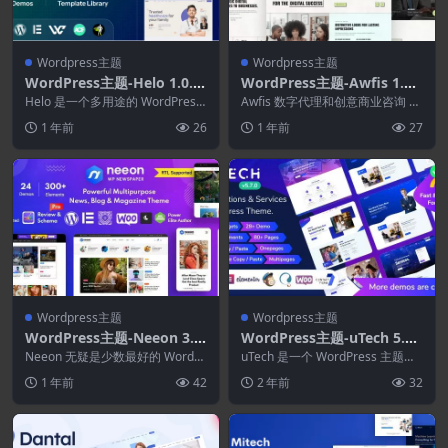
Wordpress主题
Wordpress主题
WordPress主题-Helo 1.0.0
WordPress主题-Awfis 1.0.
–多用途Elementor WordPr
1–商业咨询WordPress主题
Helo 是一个多用途的 WordPress
Awfis 数字代理和创意商业咨询 W
ess主题
主题，专为代理机构、个人作品
ordPress 主题。Elementor...
1 年前
26
1 年前
27
集、简...
Wordpress主题
Wordpress主题
WordPress主题-Neeon 3.1.
WordPress主题-uTech 5.7.
0–WordPress新闻杂志主题
0–IT解决方案服务
Neeon 无疑是少数最好的 WordPr
uTech 是一个 WordPress 主题，
ess 新闻杂志主题之一。 它拥有灵
您可以将这些商业目的用作代理、
1 年前
42
2 年前
32
活...
IT...