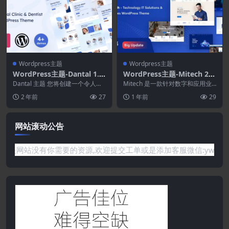
Wordpress主题
Wordpress主题
WordPress主题-Dantal 1.0
WordPress主题-Mitech 2.
6-牙科诊所和牙医WordPres
2.0–技术IT解决方案和服务W
Dantal 主题 您将创建一个令人惊
Mitech 是一款针对数字和应用业
s主题
叹、引人注目的医疗网站，反映您
ordPress主题
务的专业 WordPress 主题。 对于
2 年前
27
1 年前
29
对客户的愿景...
任...
网站滚动公告
任何问题或是网站没有你需要的资源,欢迎提交工单或是添加客服微信: