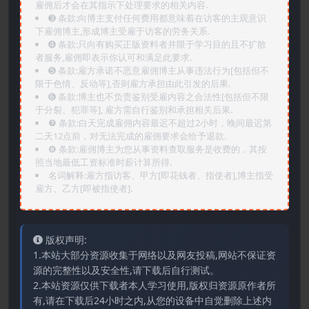
雇佣后才会在其指示下处理要求的相关内容.
➌️ 条款:向博主支付任何费用都意味着在访客的主观意识
下雇佣博主,形成博主受雇于访客的劳务关系.
➍️ 条款:只向有购买正版资料者并限于学习目的且不扩散
者服务,雇佣即表示你认可和满足此要求.
➎ 条款:雇方承诺不恶意雇佣博主从事违法行为[包括但不
限于色情、反动等],否则雇方承担由此引发的后果.
➏️ 条款:博主也不负责鉴别受雇内容之合法性[包括但不限
于分裂、犯罪等], 雇方需自行鉴别和承担相关后果.
❼ 条款:白天完成雇佣内容最迟不超过2小时，晚间最迟第
二天12点前，对无法完成的雇佣要求会给予退款.
❽ 条款:雇佣博主为您从事资料查取服务是收费的，其按
照当地最低工资标准时薪计算所得.
名词解释:雇方指访客、甲方[即花钱者、指使者],博主指受
雇方、乙方[即被指使者].
版权声明:
1.本站大部分资源收集于网络以及网友投稿,网站不保证资
源的完整性以及安全性,请下载后自行测试。
2.本站资源仅供下载者本人学习使用,版权归资源原作者所
有,请在下载后24小时之内,从您的设备中自觉删除上述内