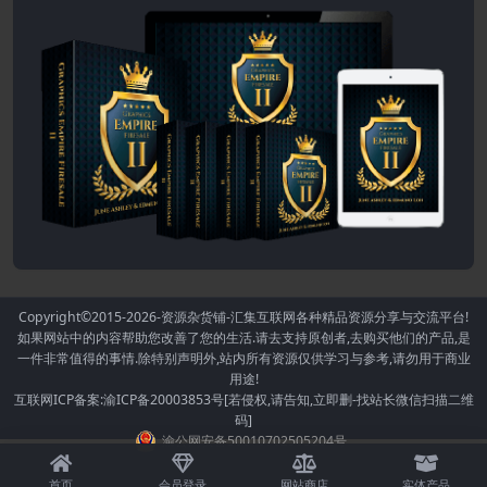
Copyright©2015-2026
-资源杂货铺-汇集互联网各种精品资源分享与交流平台!
如果网站中的内容帮助您改善了您的生活.请去支持原创者,去购买他们的产品,是
一件非常值得的事情.除特别声明外,站内所有资源仅供学习与参考,请勿用于商业
用途!
互联网ICP备案:渝ICP备20003853号[若侵权,请告知,立即删-找站长微信扫描二维
码]
渝公网安备50010702505204号
首页
会员登录
网站商店
实体产品