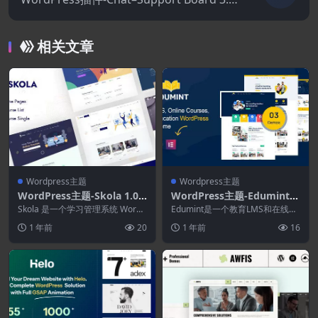
1–WordPress聊天GPT AI插件
相关文章
Wordpress主题
Wordpress主题
WordPress主题-Skola 1.0.3
WordPress主题-Edumint
4–LMS在线课程WordPress
1.0.4–LMS.在线课程.教育W
Skola 是一个学习管理系统 WordP
Edumint是一个教育LMS和在线课
主题
ress 主题。 它是为 LearnP...
ordPress主题
程WordPress主题。它具有创建具
1 年前
20
1 年前
16
有出...