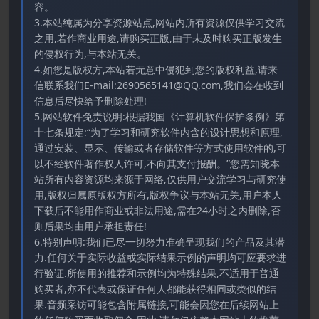
容。
3.本站纯属为分享资源站点,网站内所有资源仅供学习交流
之用,若作商业用途,请购买正版,由于未及时购买正版发生
的侵权行为,与本站无关。
4.如您是版权方,本站若无意中侵犯到您的版权利益,请来
信联系我们E-mail:2690565141@QQ.com,我们会在收到
信息后尽快给予删除处理!
5.网站软件免责说明:根据我国《计算机软件保护条例》第
十七条规定:“为了学习和研究软件内含的设计思想和原理,
通过安装、显示、传输或者存储软件等方式使用软件的,可
以不经软件著作权人许可,不向其支付报酬。”您需知晓本
站所有内容资源均来源于网络,仅供用户交流学习与研究使
用,版权归属原版权方所有,版权争议与本站无关,用户本人
下载后不能用作商业或非法用途,需在24小时之内删除,否
则后果均由用户承担责任!
6.特别声明:我们已尽一切努力准确呈现我们的产品及其潜
力.任何关于实际收益或实际结果示例的声明均可应要求进
行验证.所使用的推荐和示例均为特殊结果,不适用于普通
购买者,亦不代表或保证任何人都能获得相同或类似的结
果.音频采访可能包含附属链接,可能会因您在后续网站上