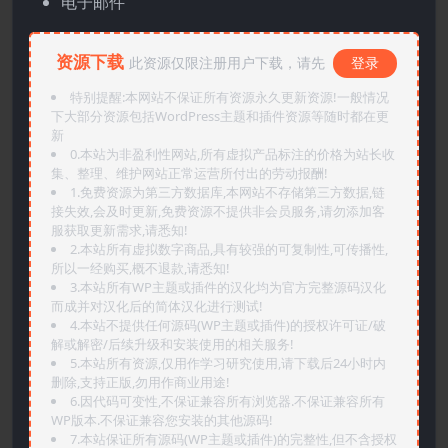
电子邮件
资源下载
此资源仅限注册用户下载，请先
登录
特别提醒:本网站不保证所有资源永久更新资源!一般情况
下大部分资源包括WordPress主题和插件资源等随时都在更
新
0.本站为非盈利性网站,所有虚拟产品标注的价格为站长收
集、整理、维护网站正常运营所付出的劳动报酬!
1.免费资源为第三方数据库,本网站不存储第三方数据,链
接失效,会及时更新,免费资源不提供非会员服务,请勿添加客
服获取更新需求,请悉知!
2.本站所有虚拟数字商品,具有较强的可复制性,可传播性,
所以一经购买,概不退款,请悉知!
3.本站所有WP主题或插件的汉化均为官方完整源码汉化
而成并对汉化后的简体汉化进行测试!
4.本站不提供任何源码(WP主题或插件)的授权许可证/破
解或解密/后续升级和安装使用的相关服务!
5.本站所有资源,仅用作学习研究使用,请下载后24小时内
删除,支持正版,勿用作商业用途!
6.因代码可变性,不保证兼容所有浏览器.不保证兼容所有
WP版本.不保证兼容您安装的其他源码!
7.本站保证所有源码(WP主题或插件)的完整性,但不含授权