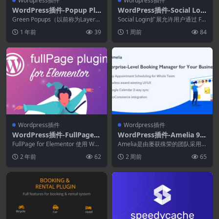
Wordpress插件
Wordpress插件
WordPress插件-Popup Plu
WordPress插件-Social Logi
gin for WordPress–Green
n 2.8.8-WordPress WooCo
Green Popups（以前称为Layere
Social Login扩展允许用户通过 Fa
Popups 7.53.0
d Popups)WordPres...
mmerce 插件
cebook、Twitter、Go...
1 年前
39
1 周前
84
Wordpress插件
Wordpress插件
WordPress插件-FullPage f
WordPress插件-Amelia 9.
or Elementor 2.0.5
7.0-企业级预约WordPress
FullPage for Elementor 使用 Wor
Amelia是由屡获殊荣的团队采用
dPress 的官方 ...
插件
最新技术打造的下一代预约服务。
2 年前
62
2 周前
65
Amelia ...