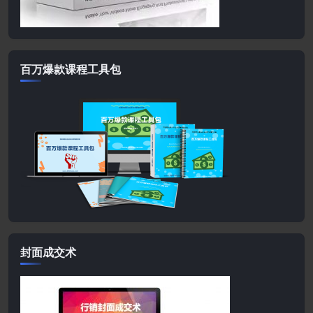
百万爆款课程工具包
封面成交术