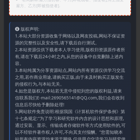
雇方、乙方[即被指使者].
版权声明:
1.本站大部分资源收集于网络以及网友投稿,网站不保证资
源的完整性以及安全性,请下载后自行测试。
2.本站资源仅供下载者本人学习使用,版权归资源原作者所
有,请在下载后24小时之内,从您的设备中自觉删除上述内
容。
3.本站纯属为分享资源站点,网站内所有资源仅供学习交流
之用,若作商业用途,请购买正版,由于未及时购买正版发生
的侵权行为,与本站无关。
4.如您是版权方,本站若无意中侵犯到您的版权利益,请来
信联系我们E-mail:2690565141@QQ.com,我们会在收到
信息后尽快给予删除处理!
5.网站软件免责说明:根据我国《计算机软件保护条例》第
十七条规定:“为了学习和研究软件内含的设计思想和原理,
通过安装、显示、传输或者存储软件等方式使用软件的,可
以不经软件著作权人许可,不向其支付报酬。”您需知晓本
站所有内容资源均来源于网络,仅供用户交流学习与研究使