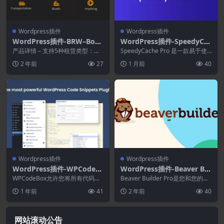
Wordpress插件
Wordpress插件
WordPress插件-BRW–Boo
WordPress插件-SpeedyCac
king Rental Plugin WooCo
he Pro 1.4.0–WordPress 缓
产品详情 – 支持5种租赁类型：日
SpeedyCache Pro 是一款易于使
mmerce 1.5.3
间（日间、酒店时段）、小时、混
存插件
用且功能强大的 WordPress ...
2 年前
27
1 月前
40
合、...
Wordpress插件
Wordpress插件
WordPress插件-WPCodeB
WordPress插件-Beaver Bui
ox 1.2.0-WordPress代码片
lder Agency 2.8.4.1–Word
WPCodeBox允许您将所有代码片
Beaver Builder Pro是您和您的客
段插件
段保存到云端并在您的 WordPres
Press页面生成器插件
户编辑 Beaver Build...
1 年前
41
2 年前
40
s 网...
网站滚动公告