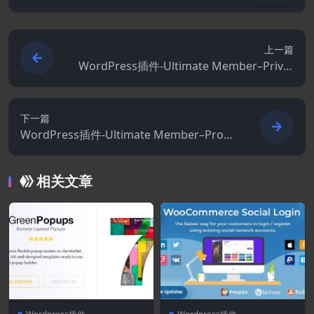
上一篇
WordPress插件-Ultimate Member–Privat
e Messages 2.3.5(Ultimate Member拓展)-
会员WordPress插件
下一篇
WordPress插件-Ultimate Member–Profil
e Tabs 1.1.0(Ultimate Member拓展)-会员
WordPress插件
相关文章