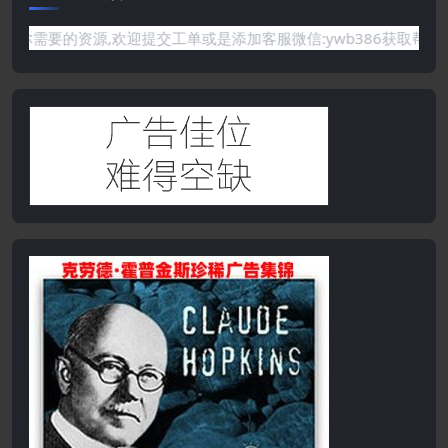
要的资源,欢迎提交工单或是添加客服微信:ywb386获取帮助！