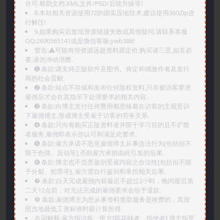
许可.帮助文档.XML文件/PSD/后续升级等!
8.本站相关资源使用7Z的固实压缩技术,建议使用360Zip进
行解压!
9.如果购买后发现资源链接失效或其他疑问,请联系客服
QQ:2690565141或是微信客服:ywb386!
警告:⚠️可能有些资源远超资料原定价,购买请三思,如非必
要,请勿冲动消费.
➊️ 条款:请支持正版软件及图书。肯定和感激作者及发行
商的社会贡献.
➋️ 条款:站点不存储和发布任何版权资料,只在被访客要求
雇佣后才会在其指示下处理要求的相关内容.
➌️ 条款:向博主支付任何费用都意味着在访客的主观意识
下雇佣博主,形成博主受雇于访客的劳务关系.
➍️ 条款:只向有购买正版资料者并限于学习目的且不扩散
者服务,雇佣即表示你认可和满足此要求.
➎ 条款:雇方承诺不恶意雇佣博主从事违法行为[包括但不
限于色情、反动等],否则雇方承担由此引发的后果.
➏️ 条款:博主也不负责鉴别受雇内容之合法性[包括但不限
于分裂、犯罪等], 雇方需自行鉴别和承担相关后果.
❼ 条款:白天完成雇佣内容最迟不超过2小时，晚间最迟第
二天12点前，对无法完成的雇佣要求会给予退款.
❽ 条款:雇佣博主为您从事资料查取服务是收费的，其按
照当地最低工资标准时薪计算所得.
名词解释:雇方指访客、甲方[即花钱者、指使者],博主指受