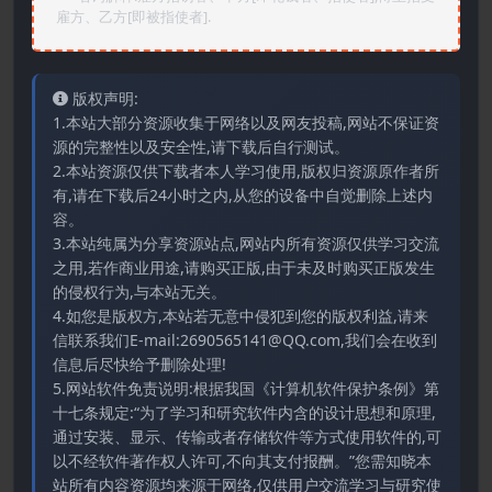
雇方、乙方[即被指使者].
版权声明:
1.本站大部分资源收集于网络以及网友投稿,网站不保证资
源的完整性以及安全性,请下载后自行测试。
2.本站资源仅供下载者本人学习使用,版权归资源原作者所
有,请在下载后24小时之内,从您的设备中自觉删除上述内
容。
3.本站纯属为分享资源站点,网站内所有资源仅供学习交流
之用,若作商业用途,请购买正版,由于未及时购买正版发生
的侵权行为,与本站无关。
4.如您是版权方,本站若无意中侵犯到您的版权利益,请来
信联系我们E-mail:2690565141@QQ.com,我们会在收到
信息后尽快给予删除处理!
5.网站软件免责说明:根据我国《计算机软件保护条例》第
十七条规定:“为了学习和研究软件内含的设计思想和原理,
通过安装、显示、传输或者存储软件等方式使用软件的,可
以不经软件著作权人许可,不向其支付报酬。”您需知晓本
站所有内容资源均来源于网络,仅供用户交流学习与研究使