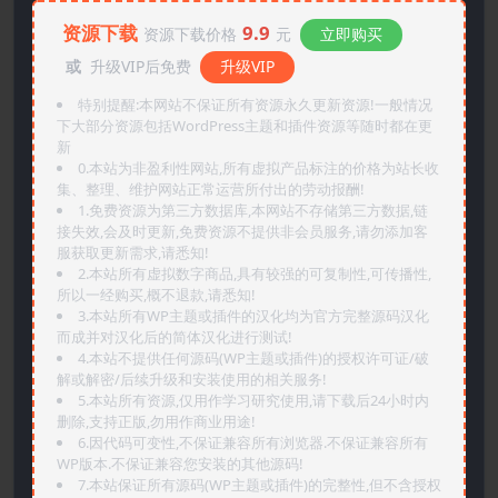
资源下载
9.9
资源下载价格
元
立即购买
或
升级VIP后免费
升级VIP
特别提醒:本网站不保证所有资源永久更新资源!一般情况
下大部分资源包括WordPress主题和插件资源等随时都在更
新
0.本站为非盈利性网站,所有虚拟产品标注的价格为站长收
集、整理、维护网站正常运营所付出的劳动报酬!
1.免费资源为第三方数据库,本网站不存储第三方数据,链
接失效,会及时更新,免费资源不提供非会员服务,请勿添加客
服获取更新需求,请悉知!
2.本站所有虚拟数字商品,具有较强的可复制性,可传播性,
所以一经购买,概不退款,请悉知!
3.本站所有WP主题或插件的汉化均为官方完整源码汉化
而成并对汉化后的简体汉化进行测试!
4.本站不提供任何源码(WP主题或插件)的授权许可证/破
解或解密/后续升级和安装使用的相关服务!
5.本站所有资源,仅用作学习研究使用,请下载后24小时内
删除,支持正版,勿用作商业用途!
6.因代码可变性,不保证兼容所有浏览器.不保证兼容所有
WP版本.不保证兼容您安装的其他源码!
7.本站保证所有源码(WP主题或插件)的完整性,但不含授权