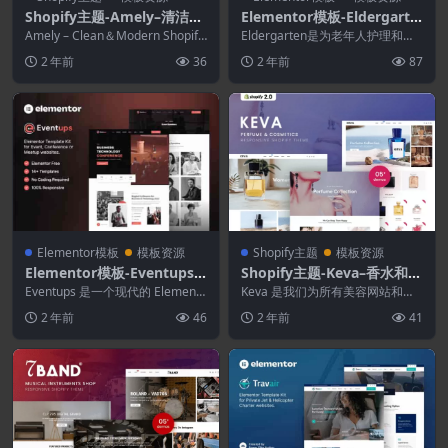
Shopify主题-Amely–清洁与
Elementor模板-Eldergarte
现代Shopify主题
n–老年护理和老年之家
Amely – Clean＆Modern Shopify
Eldergarten是为老年人护理和老
是在线商店购物的绝佳模板...
年家庭服务业务构建的 Elemento
2 年前
36
2 年前
87
r...
Elementor模板
模板资源
Shopify主题
模板资源
Elementor模板-Eventups–
Shopify主题-Keva–香水和化
活动和会议Elementor模板
妆品Shopify主题
Eventups 是一个现代的 Elemento
Keva 是我们为所有美容网站和化
套件
r 模板工具包，用于为活动、会
妆品商店设计的真正令人惊叹的电
2 年前
46
2 年前
41
议...
子商务主题。除了...