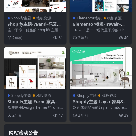
Shopify主题
模板资源
Elementor模板
模板资源
Shopify主题-7Band–乐器商
Elementor模板-Travair–私
店Shopify主题
人飞机和直升机包机Elemen
这个干净、优雅的 Shopify 主题专
Travair 是一个现代且干净的 Elem
为创建商业专业在线商店而设计。
tor模板套件
entor 模板工具包，非常适合那
2 年前
61
2 年前
40
它非常适合...
些...
Shopify主题
模板资源
Shopify主题
模板资源
Shopify主题-Furni–家具.浴
Shopify主题-Layla–家具Sho
室配件Shopify主题
pify主题
欢迎使用DesignThemes的Furni S
欢迎来到华丽的Layla Furniture主
hopify主题。 Furni是...
题的家具世界。Layla Furn...
2 年前
47
2 年前
29
网站滚动公告