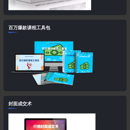
百万爆款课程工具包
封面成交术