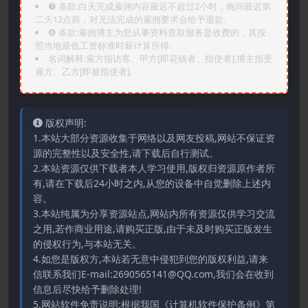
❼ 条款:白天完成雇佣内容最迟不超过2小时，晚间最迟第
二天12点前，对无法完成的雇佣要求会给予退款.
❽ 条款:雇佣博主为您从事资料查取服务是收费的，其按
照当地最低工资标准时薪计算所得.
名词解释:雇方指访客、甲方[即花钱者、指使者],博主指受
雇方、乙方[即被指使者].
版权声明:
1.本站大部分资源收集于网络以及网友投稿,网站不保证资
源的完整性以及安全性,请下载后自行测试。
2.本站资源仅供下载者本人学习使用,版权归资源原作者所
有,请在下载后24小时之内,从您的设备中自觉删除上述内
容。
3.本站纯属为分享资源站点,网站内所有资源仅供学习交流
之用,若作商业用途,请购买正版,由于未及时购买正版发生
的侵权行为,与本站无关。
4.如您是版权方,本站若无意中侵犯到您的版权利益,请来
信联系我们E-mail:2690565141@QQ.com,我们会在收到
信息后尽快给予删除处理!
5.网站软件免责说明:根据我国《计算机软件保护条例》第