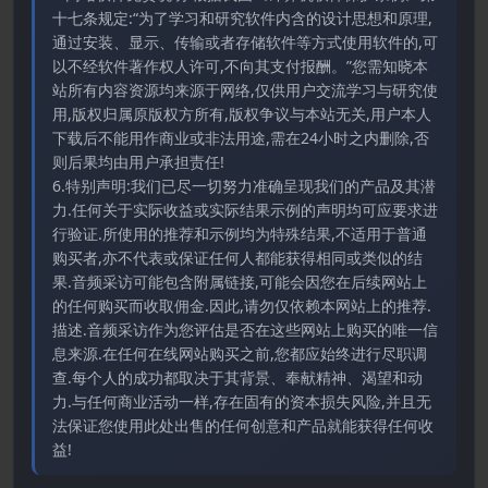
十七条规定:“为了学习和研究软件内含的设计思想和原理,
通过安装、显示、传输或者存储软件等方式使用软件的,可
以不经软件著作权人许可,不向其支付报酬。”您需知晓本
站所有内容资源均来源于网络,仅供用户交流学习与研究使
用,版权归属原版权方所有,版权争议与本站无关,用户本人
下载后不能用作商业或非法用途,需在24小时之内删除,否
则后果均由用户承担责任!
6.特别声明:我们已尽一切努力准确呈现我们的产品及其潜
力.任何关于实际收益或实际结果示例的声明均可应要求进
行验证.所使用的推荐和示例均为特殊结果,不适用于普通
购买者,亦不代表或保证任何人都能获得相同或类似的结
果.音频采访可能包含附属链接,可能会因您在后续网站上
的任何购买而收取佣金.因此,请勿仅依赖本网站上的推荐.
描述.音频采访作为您评估是否在这些网站上购买的唯一信
息来源.在任何在线网站购买之前,您都应始终进行尽职调
查.每个人的成功都取决于其背景、奉献精神、渴望和动
力.与任何商业活动一样,存在固有的资本损失风险,并且无
法保证您使用此处出售的任何创意和产品就能获得任何收
益!