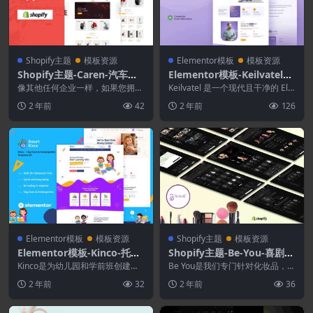
Shopify主题
模板资源
Elementor模板
模板资源
Shopify主题-Caren-汽车配
Elementor模板-Keilvatel–S
件.汽车配件Shopify主题
EO和数字营销机构Element
像其他任何企业一样，如果您拥有
Keilvatel 是一个现代且干净的 Ele
一家汽车配件商店并希望丰富您的
or模板工具包
mentor 模板工具包，非常适合...
2 年前
42
2 年前
126
客户列表以获取更多利...
Elementor模板
模板资源
Shopify主题
模板资源
Elementor模板-Kinco-托班,
Shopify主题-Be-You-喜剧类
早教中心,幼儿园网站模板
Shopify主题
Kinco是为幼儿园和学前班创建的
Be You是我们专门针对化妆品，保
模板工具包。为网站幼儿园、托儿
健和美容在线商店设计的新Shopif
2 年前
32
2 年前
36
所、学前班、在家...
y主题。...