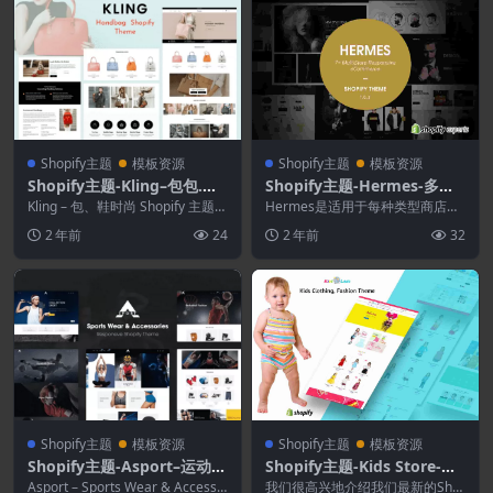
Shopify主题
模板资源
Shopify主题
模板资源
Shopify主题-Kling–包包.鞋
Shopify主题-Hermes-多商
履时尚商店Shopify主题
店响应式Shopify主题
Kling – 包、鞋时尚 Shopify 主题
Hermes是适用于每种类型商店的
它为您提供时尚的页面布局和部
多商店响应式Shopify主题。爱马
2 年前
24
2 年前
32
分...
仕（Her...
Shopify主题
模板资源
Shopify主题
模板资源
Shopify主题-Asport–运动服
Shopify主题-Kids Store-童
装和配饰Shopify主题
装.时尚Shopify主题
Asport – Sports Wear & Accesso
我们很高兴地介绍我们最新的Sho