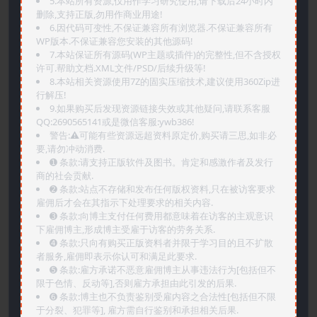
5.本站所有资源,仅用作学习研究使用,请下载后24小时内
删除,支持正版,勿用作商业用途!
6.因代码可变性,不保证兼容所有浏览器.不保证兼容所有
WP版本.不保证兼容您安装的其他源码!
7.本站保证所有源码(WP主题或插件)的完整性,但不含授权
许可.帮助文档.XML文件/PSD/后续升级等!
8.本站相关资源使用7Z的固实压缩技术,建议使用360Zip进
行解压!
9.如果购买后发现资源链接失效或其他疑问,请联系客服
QQ:2690565141或是微信客服:ywb386!
警告:⚠️可能有些资源远超资料原定价,购买请三思,如非必
要,请勿冲动消费.
➊️ 条款:请支持正版软件及图书。肯定和感激作者及发行
商的社会贡献.
➋️ 条款:站点不存储和发布任何版权资料,只在被访客要求
雇佣后才会在其指示下处理要求的相关内容.
➌️ 条款:向博主支付任何费用都意味着在访客的主观意识
下雇佣博主,形成博主受雇于访客的劳务关系.
➍️ 条款:只向有购买正版资料者并限于学习目的且不扩散
者服务,雇佣即表示你认可和满足此要求.
➎ 条款:雇方承诺不恶意雇佣博主从事违法行为[包括但不
限于色情、反动等],否则雇方承担由此引发的后果.
➏️ 条款:博主也不负责鉴别受雇内容之合法性[包括但不限
于分裂、犯罪等], 雇方需自行鉴别和承担相关后果.