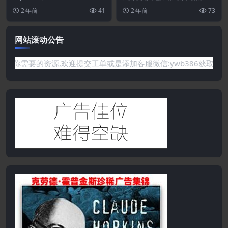
ries 响...
pify主题-儿童商店-响应式Shopify
2 年前
41
2 年前
73
主题...
网站滚动公告
是网站没有你需要的资源,欢迎提交工单或是添加客服微信:ywb38