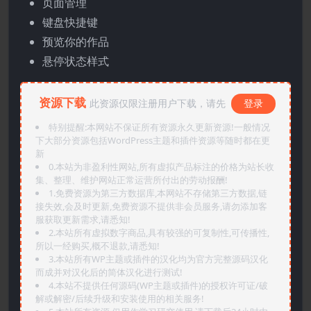
页面管理
键盘快捷键
预览你的作品
悬停状态样式
资源下载
此资源仅限注册用户下载，请先
登录
特别提醒:本网站不保证所有资源永久更新资源!一般情况
下大部分资源包括WordPress主题和插件资源等随时都在更
新
0.本站为非盈利性网站,所有虚拟产品标注的价格为站长收
集、整理、维护网站正常运营所付出的劳动报酬!
1.免费资源为第三方数据库,本网站不存储第三方数据,链
接失效,会及时更新,免费资源不提供非会员服务,请勿添加客
服获取更新需求,请悉知!
2.本站所有虚拟数字商品,具有较强的可复制性,可传播性,
所以一经购买,概不退款,请悉知!
3.本站所有WP主题或插件的汉化均为官方完整源码汉化
而成并对汉化后的简体汉化进行测试!
4.本站不提供任何源码(WP主题或插件)的授权许可证/破
解或解密/后续升级和安装使用的相关服务!