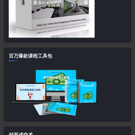
百万爆款课程工具包
封面成交术